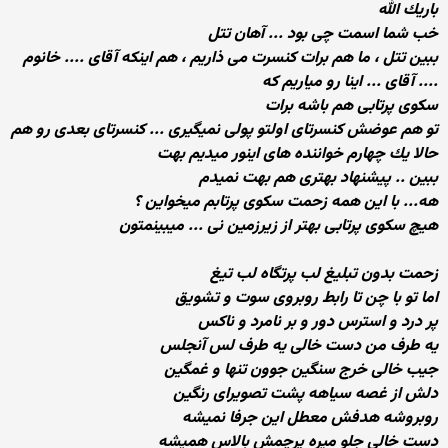
باریك الله
خب شما اسمت چی بود ... آهان تتل
ببین تتل ، ما هم برات كنسرت می ذاریم ، هم اینكه آقای .... خانوم
.... آقای ... اینا رو میاریم كه
سكوی پرتابی هم باشه برات
تو هم عوضش كنسرتای اولتو پولی نمیگیری ... كنسرتای بعدی رو هم
حالا یك چهارم خواننده های اینور میدیم بهت
ببین .. پیشنهاد بهتری هم بهت نمیدم
هه... با این همه زحمت سكوی پرتابم میخواین ؟
هیچ سكوی پرتابی بهتر از زیرزمین نی ... میبینمتون
زحمت بدون تبلیغ لب پرتگاه لب تیغ
اما تو با چن تا رابط روبروی سوت و تشویق
پر درد و استرس دور و بر نامرد و ناكس
یه طرف من دست خالی یه طرف لس آنجلس
جیب خالی خرج سنگین جوون تنها و غمگین
دلش از غصه سیاهه پشت تصویرای رنگین
روبروشه هدفش معطل این جرفا نمیشه
دست خالی جلو میره پرچمش بالاس همیشه