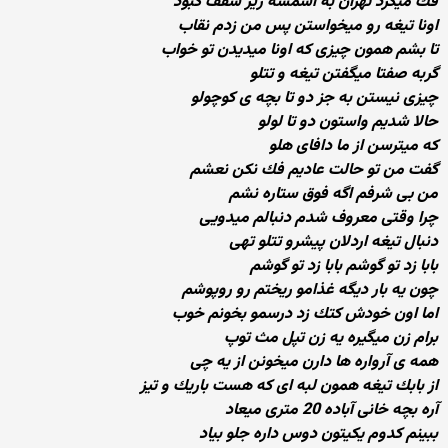
فك میكرد تهران به اسمشه زیر سقف كبود
اونا تیغه رو میخواستن پس من زدم نقاب
تا بشم همون چیزی كه اونا میدیدن تو خواب
گربه صفتا میگفتن تیغه و تتلو
چیزی نیستن به جز دو تا بچه ی كوچولو
حالا شدیم واستون دو تا لولو
كه میترسن از ما دافای هلو
گفت من تو حالت عادیم فك نكن نعشم
من بی شرفم اگه فوق ستاره نشم
چرا وقتی معروف شدم دنبالم میدویی
دنبال تیغه اردلان پیشرو تتلو تهی
بابا زد تو گوشم بابا زد تو گوشم
چون یه بار دیگه غذامو ریختم رو روپوشم
اما اون خودش كتك زد درسمو بخونم خوب
برام زن میگیره یه زن تپل مث توپ
همه ی آرواره ها دارن میخونن از یه چی
از بابك تیغه همون لبه ای كه هست باریك و تیز
آره بچه خانی آباده 20 متری میعاد
ببینم كدوم یكیتون دوس داره جلو بیاد