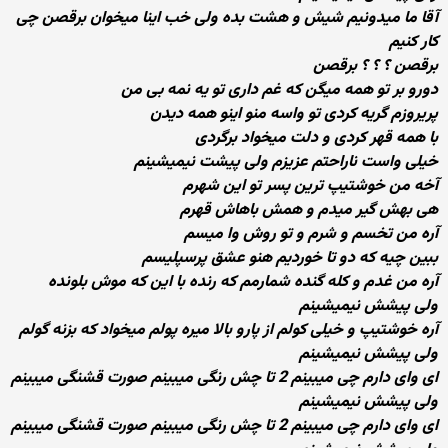
آقا ما میدونیم شیش و هشت بده ولی خب اینا میخوان برقصن چی
كار كنیم
برقصن ؟‌ ؟ ؟ برقصن
دورو بر تو همه میگن كه غم داری تو یه نمه بی من
پریروزم گریه كردی تو واسه منو اینو همه دیدن
با همه قهر كردی و دلت میخواد برگردی
خیلی واست ناراحتم عزیزم ولی پیشت نیمیشینم
آخه من خوشتیپ ترین پسر تو این شهرم
هی بهش گیر میدم و همش باهاش قهرم
آره من تخسم و شرم و تو روش وا میسم
ببین چیه كه دو تا خوردیم هنو عشق پرسپلیسم
آره من غدم و كله گنده شمارمم كه رنده با این كه موش بلونده
ولی پیشش نیمیشینم
آره خوشتیپ و خیلی كولم از پارو بالا میره پولم میخواد كه بزنه گولم
ولی پیشش نیمیشینم
ای وای دارم چی میبینم 2 تا چش رنگی میبینم صورت قشنگی میبینم
ولی پیشش نیمیشینم
ای وای دارم چی میبینم 2 تا چش رنگی میبینم صورت قشنگی میبینم