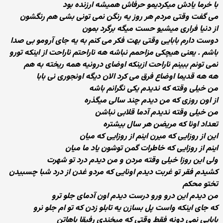
با خرما یادش میکردیمو حرفاش همیشه ارزنده بود
می گفت وقتی مردم هر روز یه رنگن نمی تونی بشی هم رنگشون
از دنیا فراری میشیو حست میگه برگرد بمون
دوست دارم بابایی وقتی بهت فکر می کنم به یه جای آرومو بی صدا
باشم . یعنی هیچکی مزاحمم نباشه هه ناراحتم ناراحت از اینکه تورو
نمی تونم ببینم ناراحت ازینکه اوضای درونیه همه ریخته به هم
هه هه قدیما اوضاع فرق می کرد الان دیگه اونجوری نی بابا
من خیلی وقته که ندیدم یکی نگرانم باشه
از اون روزی که من دیدم چند سالی میگذره
من خیلی وقته ندیدم آدما قلابی نباشن
تعداد اونا که مریضن هر سال بیشتره
این از روزایی که میرن اینم از روزایی که میان
اینم از روزایی که خاطرات گمن توشون یاد ما میان
ولی این روزا خیلی وقته مردن و من دیدم درد تو شهرت
کشیدم فقر تو غربت دیدم اونایی که مردو غدن از درد شبا چسبیدن
تختو محکم
من دیدم این درو ورو درست دیدم اون آدمای جلو ترو
که جای اینکه واست پل بسازن یه تابلو زدن که تو ام جلو نرو
بابایی نمی دونه فقط وقتی که میخندی رفیقا باهاتن