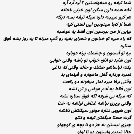
شما تیغه رو میخواستین ؟ آره آره آره
آخه همه دارن میگن اون خیلی باحاله
هر كیو میبینه داره میگه تیغه بسه دیگه
شما از كجا میدونین این لعنتی كیه
بیاین از من بپرسین اون فقط یه عوضیه
كه راه میره تو خیابون و شعرای بقیه رو قاپ میزنه تا یه روز بشه فوق
ستاره
بره تو آسمون و چشمك بزنه دوباره
اون شاید تو اتاق خواب تو باشه وقتی خوابی
بكنه لباساشو خشك و خاك وقتی كه داغی
نمیره ورداره قفل ماهواره و فیلمای بد
وقتی برقا میره نماز میخونه دو ركعت
اون فقط یه آدم عوضی و تن لشه
كه میگه بی شرفه اگه فوق ستاره نشه
وقتی بربری نباشه غذاش لواشه به خدا
اون هیچی نداره موتور سیكلتش تلاشه
گربه صفتا میگفتن تیغه و تتلو
چیزی نیستن به جز دو تا بچه ی كوچولو
حالا شدیم واستون دو تا لولو