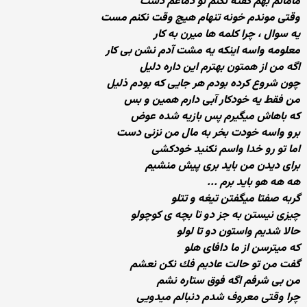
مامانم بهم گفته نكنم تو دماغم دست
وقتی موندم خونه تنهام هیچ وقت نكنم مست
یه سوال ، چرا كلمه ها میرن به كار
معلومه واسه اینكه یه مشت آدم نشن بی كار
اگه من از همتون بهترم این داره دلیل
چون شروع كرده بودم هر جایی كه بودم ذلیل
من فقط یه خودكار آبی دارم همین و بس
كه باهاش میگیرم پس بازیه شده عوض
برو واسه خودت بخر به مال من نزنی دست
اما تو رو خدا واسم نكنید خودكشی
برای دیدن من باید بری پیش منشیم
هه هه هو باید برم ...
گربه صفتا میگفتن تیغه و تتلو
چیزی نیستن به جز دو تا بچه ی كوچولو
حالا شدیم واستون دو تا لولو
كه میترسن از ما دافای هلو
گفت من تو حالت عادیم فك نكن نعشم
من بی شرفم اگه فوق ستاره نشم
چرا وقتی معروف شدم دنبالم میدویی