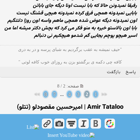
رفیقا نمیدونن حالا که بابا نیست اونا دیگه جای باباتن
بابایی نمیدونه همچی فرق کرده نمیدونه هیچی قشنگ نیست
اون نمیدونه دیگه عوض شده همچی ماهم واسه اون روزا دلتنگیم
بابا اون بالاستو خیره به منو فکر می کرد که بچش دکتر میشه اما من
اسیر هیچو پوچم یجایی گم شدمو هیچکیم نی دنبالم
"حیف نمیشه به عقب برگردیم به شبای پرسه و در به دری
کافه چی دکمه ی برگشتو بزن به روزای خوب کافه لوتی "
پاسخ
بازگفت
صفحه: 2 / 8
>>
8
7
...
4
3
2
1
<<
Amir Tataloo | امیرحسین مقصودلو (تتلو)