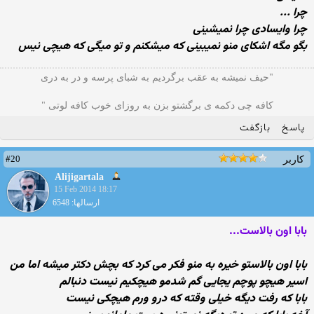
چرا ...
چرا وایسادی چرا نمیشینی
بگو مگه اشكای منو نمیبینی كه میشكنم و تو میگی كه هیچی نیس
"حیف نمیشه به عقب برگردیم به شبای پرسه و در به دری
کافه چی دکمه ی برگشتو بزن به روزای خوب کافه لوتی "
پاسخ
بازگفت
#20
کاربر
Alijigartala
15 Feb 2014 18:17
ارسالها: 6548
بابا اون بالاست...
بابا اون بالاستو خیره به منو فکر می کرد که بچش دکتر میشه اما من
اسیر هیچو پوچم یجایی گم شدمو هیچکیم نیست دنبالم
بابا که رفت دیگه خیلی وقته که درو ورم هیچکی نیست