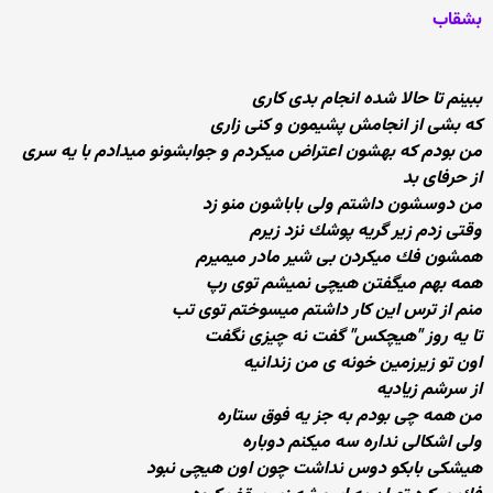
بشقاب
ببینم تا حالا شده انجام بدی كاری
كه بشی از انجامش پشیمون و كنی زاری
من بودم كه بهشون اعتراض میكردم و جوابشونو میدادم با یه سری
از حرفای بد
من دوسشون داشتم ولی باباشون منو زد
وقتی زدم زیر گریه پوشك نزد زیرم
همشون فك میكردن بی شیر مادر میمیرم
همه بهم میگفتن هیچی نمیشم توی رپ
منم از ترس این كار داشتم میسوختم توی تب
تا یه روز "هیچكس" گفت نه چیزی نگفت
اون تو زیرزمین خونه ی من زندانیه
از سرشم زیادیه
من همه چی بودم به جز یه فوق ستاره
ولی اشكالی نداره سه میكنم دوباره
هیشكی بابكو دوس نداشت چون اون هیچی نبود