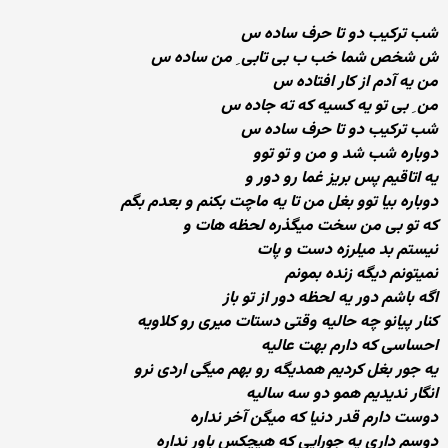
شب ترکیب دو تا حرف ساده س
ش شخص شما خب ب بی تابی ِ من ساده س
من یه آدم از کار افتاده س
من ِ بی تو یه کسیه که ته جاده س
شب ترکیب دو تا حرف ساده س
دوباره شب شد و من و تو توو
یه اتاقیم پس بریز غما رو دور و
دوباره بیا توو بغل من تا یه ماچت بكنم و بعدم بگم
که تو بی من سخت میگذره لحظه هات و
نیستم بد میلرزه دست و پات
نمیتونم دیگه زنده بمونم
اگه باشم دور یه لحظه دور از تو باز
کنار پیانو چه حالیه وقتی دستات میری رو كلاویه
احساسی که دارم بهت عالیه
یه جور بغل کردیم همدیگه رو بهم میگی اردی نرو
انگار ندیدیم همو دو سه سالیه
دوست دارم قدر دنیا که میگن آخر نداره
دوسم داری یه جورایی که هیچکس باور نداره