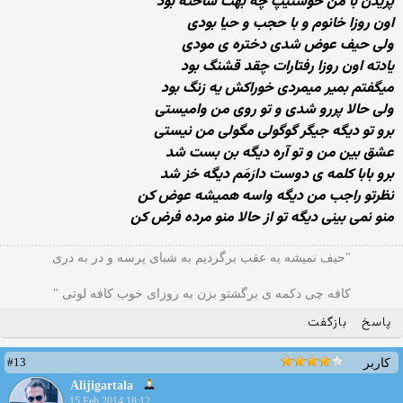
پریدن با من خوشتیپ چه بهت ساخته بود
اون روزا خانوم و با حجب و حیا بودی
ولی حیف عوض شدی دختره ی مودی
یادته اون روزا رفتارات چقد قشنگ بود
میگفتم بمیر میمردی خوراكش یه زنگ بود
ولی حالا پررو شدی و تو روی من وامیستی
برو تو دیگه جیگر گوگولی مگولی من نیستی
عشق بین من و تو آره دیگه بن بست شد
برو بابا کلمه ی دوست دارَمَم دیگه خز شد
نظرتو راجب من دیگه واسه همیشه عوض کن
منو نمی بینی دیگه تو از حالا منو مرده فرض کن
"حیف نمیشه به عقب برگردیم به شبای پرسه و در به دری
کافه چی دکمه ی برگشتو بزن به روزای خوب کافه لوتی "
پاسخ
بازگفت
#13
کاربر
Alijigartala
15 Feb 2014 18:12