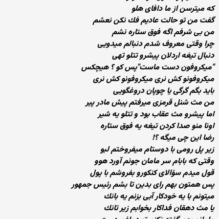
كه میترسن از ما دافای هلو
گفت من تو حالت عادیم فك نكن نعشم
من بی شرفم اگه فوق ستاره نشم
چرا وقتی معروف شدم دنبالم میدویی
دنبال تیغه اردلان پیشرو تتلو تهی
"میكروفون دست ماست"پس كو ؟ هیچكس
میكروفونو كش نری میكروفونو كش نری
باید بگم گرگی یا چوپان دروغگویی
من مث شنل قرمزی میرفتم پیش مادر پیر
اما پیشرو مث عقاب بود و تتلو یه شیر
اونا منو صدا كردن تیغه یه فوق ستاره
رضا این چی میگه ؟!
زیر پل رومی با دوستام میفروختم لبو
وقتی كه بابام سر مامان جونم آورد هوو
قول میدم سؤالای كنكورو بفروشم با پول
پس همتون بهم رای بدین تا بشم رئیس جمهور
میتونم با یه خودكار آبی بزنم یه بانك
یا مث دهقان فداكار بخوابم زیر تانك