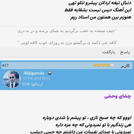
دنبال تیغه اردلان پیشرو تتلو تهی
این آهنگ دیس نیست بشقابه فقط
هنوزم بین همتون من استاد رپم
"حیف نمیشه به عقب برگردیم به شبای پرسه و در به دری
کافه چی دکمه ی برگشتو بزن به روزای خوب کافه لوتی "
پاسخ
بازگفت
#17
کاربر
Alijigartala
15 Feb 2014 18:15
ارسالها: 6548
چشای وحشی
اووو كه چه صبح نازی ، تو پیشم پا شدی دوباره
هی زندگیم با تو نمیدونی كه چه مزه داره
نمیدونی با صدای نفسات من داشتم چه حسی دیشب