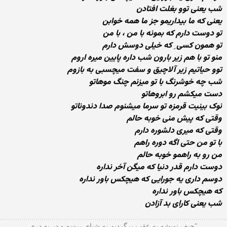
شب یعنی توو بغلت افتادن
یعنی که ما بیداریمو جز ما همه خوابن
تو دوست دارم که بمونه با من ، با من
تو همون کسی ِ که خیلی دوسش دارم
منو تو با هم زیر بارون شب داره پایین میره اروم
توو حیاتیم زیر آلاچیق و سفت میچسبی به بازوم
شب چه خوشرنگ با تو میزنم چنگ موهاتو
دست میکشم رو ابروهاتو
نوک بینیت قرمزه تو سرما میشنوم صدا دندوناتو
وقتی که پیش منی خوبه حالم
وقتی که میری دلشوره دارم
با تو من حتی اگه دوره راهم
من رو به راهمو خوبه حالم
دوست دارم قدر دنیا که میگن آخر نداره
دوسم داری یه جورایی که هیچکس باور نداره
که هیچکس باور نداره
شب یعنی کارای بد آزادن
"حیف نمیشه به عقب برگردیم به شبای پرسه و در به دری