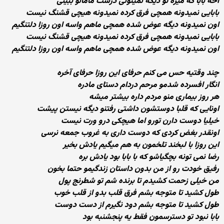
آخه بابا که میره تو دیگه نمیتونی درست مامانو ببینی
بابایی نمیدونه همچی فرق کرده نمیدونه هیچی قشنگ نیست
اون نمیدونه دیگه عوض شده همچی ماهم واسه اون روزا دلتنگیم
بابایی نمیدونه همچی فرق کرده نمیدونه هیچی قشنگ نیست
اون نمیدونه دیگه عوض شده همچی ماهم واسه اون روزا دلتنگیم
چند وقتیه حس می کنم حرفای این روزا حرفای آخره
انگار افسرده شدمو مرحم دردام دستای مادره
هر روز بیماری منو مردم داره بیشتر میشه
اونایی که قلبا دوستشون داشتی رفتنو دیگه نیستن پیشت
خیلیا دوست دارن تورو اما هیچکی درو ورت نیست
اونقدر بغض کردی که دوست داری به غروب جمعه نرسی
این روزا با لبخند تلخمون به هم میگیم یادش بخیر
رضا نمی تونه بچگیاشو که با بابا بود یادش بره
رفیق خودت رو از من بدون داستان زندگیمو حتما بخون
من خیلی زحمت کشیدم تا برنده شم تو شطرنج پول
طول کشید تا متوجه بشم فرق قلب بدو از قلب خوب
طول کشید تا متوجه بشم دود نگیرم از دست دوست
بابا نبود تو دسترسمون فقط یه پنجشنبه بود