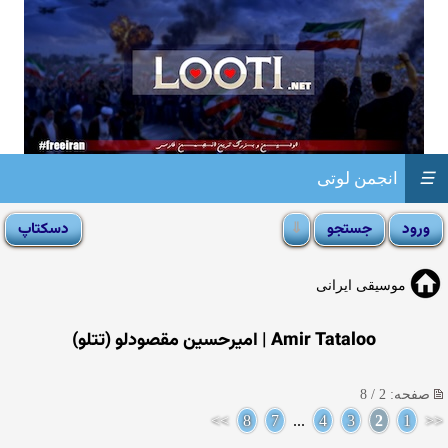
☰
انجمن لوتی
موسیقی ایرانی
Amir Tataloo | امیرحسین مقصودلو (تتلو)
صفحه: 2 / 8
>>
8
7
...
4
3
2
1
<<