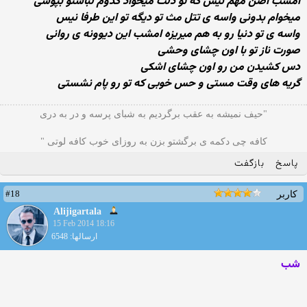
امشب اصن مهم نیس كه تو دلت میخواد كدوم لباستو بپوشی
میخوام بدونی واسه ی تتل مث تو دیگه تو این طرفا نیس
واسه ی تو دنیا رو به هم میریزه امشب این دیوونه ی روانی
صورت ناز تو با اون چشای وحشی
دس كشیدن من رو اون چشای اشكی
گریه های وقت مستی و حس خوبی كه تو رو پام نشستی
"حیف نمیشه به عقب برگردیم به شبای پرسه و در به دری
کافه چی دکمه ی برگشتو بزن به روزای خوب کافه لوتی "
پاسخ
بازگفت
#18
کاربر
Alijigartala
15 Feb 2014 18:16
ارسالها: 6548
شب