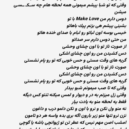
وقتی كه تو شبا پیشم میمونی همه لحظه هام چه ســكـ ــسـی
میشن
دوس دارم من Make Love با تو
بشینی پیشم هی بزنم پیك باهاتو
خیسی بوسه اون لباتو رو لبام با صدای خنده هاتو
من حتی دوس دارم سر صداتو
از صورت ناز تو با اون چشای وحشی
دس كشیدن من رو اون چشای اشكی
گریه های وقت مستی و حس خوبی كه تو رو پام نشستی
صورت ناز تو با اون چشای وحشی
دس كشیدن من رو اون چشای اشكی
گریه های وقت مستی و حس خوبی كه تو رو پام نشستی
وقتی كه تا صب میمونم شبو بیدار
وقتی زل میزنم به در و دیوار و لمس میكنه تنتو كس دیگه
فقط یه لحظه منو به یادت بیار
نه منو ول نكن و نرو با اون و نكن دلمو درب و داغون
نزن نرو تنها منو زیر بارون اگه بری بده واسه هر دو تامون
امشب اصن مهم نیس كه عطر تن تو ژیوانچی باشه یا گوچی