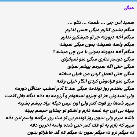
میگی
سعید اس جی ... طعمه ... تتلو ...
میگم بشین كنارم میگی حسی ندارم
میگم آخه دیوونه جز تو هیشكیو ندارم
میگم واسه همیشه بمون میگی نمیشه
میگم آخه دیوونه بمونی با من چی میشه ؟
میگی دوسم نداری میگی منو نمیخوای
میگی حتی اگه بمیرمم پیشم نمیای
میگی حتی تحمل كردن من خیلی سخته
میگی منو فراموش كردی انگار خیلی وقته
میگی بخندم روز تولدمه میگی صد تا آدم امشب حداقل دورمه
ولی نمیدونی جز تو چیزیو نمیخوام و آرزومه یه دفه دیگه بغل كنمت
میرم شمعا رو فوت كنم ولی اون نیس دیگه بیاد پیشم بشینه
ببینه بی اون چه غصه دارم و اشكو تو چشای خیسم ببینه
باشه میرم ولی بدون روز تولدم بی تو مث روز مرگمه واسم این دفه
میرم كه بازم به تو فك كنم حتی شده واسه آخرین دفه
نه میگم نرو نه میگم بمون نه میگم كه قد خاطراتو بدون