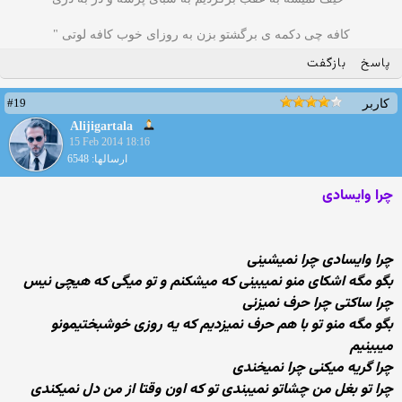
کافه چی دکمه ی برگشتو بزن به روزای خوب کافه لوتی "
پاسخ
بازگفت
#19
کاربر
Alijigartala
15 Feb 2014 18:16
ارسالها: 6548
چرا وایسادی
چرا وایسادی چرا نمیشینی
بگو مگه اشكای منو نمیبینی كه میشكنم و تو میگی كه هیچی نیس
چرا ساكتی چرا حرف نمیزنی
بگو مگه منو تو با هم حرف نمیزدیم كه یه روزی خوشبختیمونو
میبینیم
چرا گریه میكنی چرا نمیخندی
چرا تو بغل من چشاتو نمیبندی تو كه اون وقتا از من دل نمیكندی