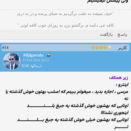
ولی پیشش نیمیشینم
"حیف نمیشه به عقب برگردیم به شبای پرسه و در به دری
کافه چی دکمه ی برگشتو بزن به روزای خوب کافه لوتی "
پاسخ
بازگفت
#14
کاربر
Alijigartala
15 Feb 2014 18:13
ارسالها: 6548
زیر همكف
اینترو :
مرسی ، اجازه بدید ، میخوام ببینم كه امشب بهتون خوش گذشته یا
نه
اونایی كه بهشون خوش گذشته یه جیغ بلــــــنــــــــــــد
اینجوری نشدااا
اونایی كه بهشون خیلی خوش گذشته یه جیغ بــــلـــــــنــــــد
تـــــــــر