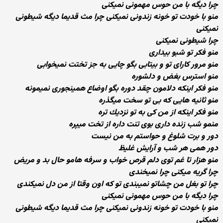
چرا دیگه با من حوس مهمونی نمیكنی
منو با خودت تو خونه زندونی نمیكنی چرا مث قدیما دیگه شیطونی
نمیكنی
چرا شیطونی نمیكنی
منو فكر تو شبو بیداری
منو مرور كارای تو و بیتابی بگو چایی به جز تختت نمیخوابی
منو استرس بغض و دلشوره
منو فكر اینكه دلامون چقد دوره بگو اوضاع همینجوری نمیمونه
منو ثانیه هایی كه بی تو سخت میگذره
منو فكر اینكه از من كی به تو نزدیك تره
منمو شب زنده داری بوی تنت داره از تخت میپره
دور و برت شلوغ و حواستم به من نیست
دور همی هر شب و آرایش غلیظ
منو هزار تا غم توی دلم قرص خواب و سرفه هامو حال بد و مریض
چرا گریه میكنی چرا نمیخندی
چرا تو بغل من چشاتو نمیبندی تو كه اون وقتا از من دل نمیكندی
چرا دیگه با من حوس مهمونی نمیكنی
منو با خودت تو خونه زندونی نمیكنی چرا مث قدیما دیگه شیطونی
نمیكنی