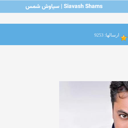
Siavash Shams | سیاوش شمس
ارسالها: 9253