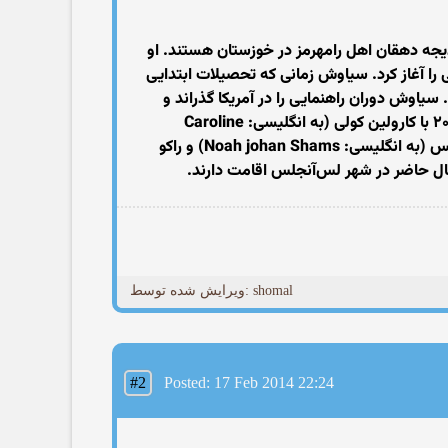
یجه دهقان اهل رامهرمز در خوزستان هستند. او
ی را آغاز کرد. سیاوش زمانی که تحصیلات ابتدایی
 شدند. سیاوش دوران راهنمایی را در آمریکا گذراند و
پس از پایان دبیرستان وارد دانشگاه کالیفرنیا شده و در رشته موسیقی و کامپیوتر به تحصیل می‌پردازد. سیاوش در سال ۲۰۰۳ با کارولین کولی (به انگلیسی: Caroline
Cooley) که مدیر برنامه‌هایش بود و حدود بیست سال با هم دوست بودند، ازدواج کرد و دو پسر به نام‌های نوآ یوهان شمس (به انگلیسی: Noah johan Shams) و راکو
ویرایش شده توسط: shomal
#2
Posted: 17 Feb 2014 22:24