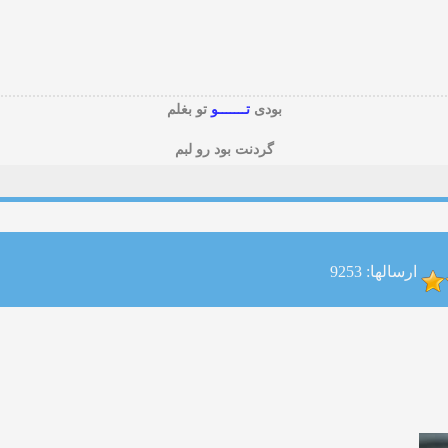
بودی
تـــــــو
تو بغلم
گردنت بود رو لبم
ارسالها: 9253