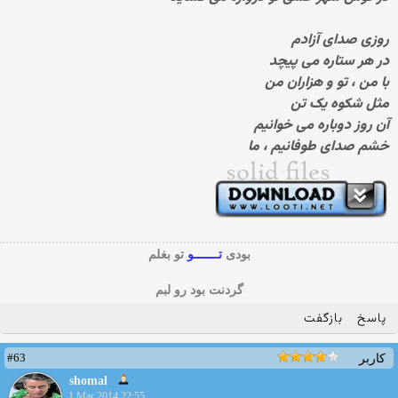
روزی صدای آزادم
در هر ستاره می پیچد
با من ، تو و هزاران من
مثل شکوه یک تن
آن روز دوباره می خوانیم
خشم صدای طوفانیم ، ما
بودی
تـــــــو
تو بغلم
گردنت بود رو لبم
پاسخ
بازگفت
#63
کاربر
shomal
1 Mar 2014 22:55