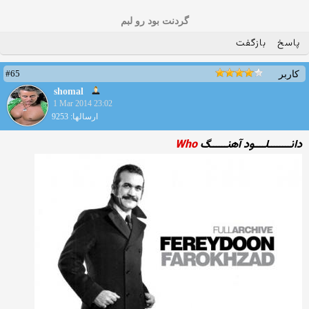
گردنت بود رو لبم
پاسخ
بازگفت
#65
کاربر
shomal
1 Mar 2014 23:02
ارسالها: 9253
دانــــــــلــــود آهنــــــگ
Who