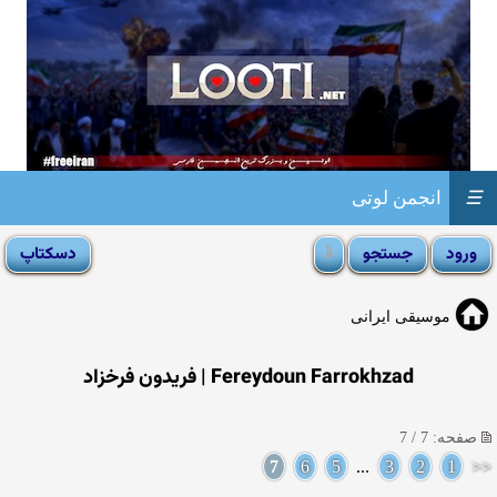
☰
انجمن لوتی
موسیقی ایرانی
Fereydoun Farrokhzad | فریدون فرخزاد
صفحه: 7 / 7
7
6
5
...
3
2
1
<<