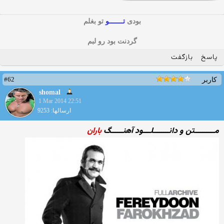
بودی
تـــــــو
تو بغلم
گردنت بود رو لبم
پاسخ
بازگفت
#62
کاربر
shomal
1 Mar 2014 22:51
ارسالها: 9253
مــــــــــتن و دانــــــــلــــود آهنــــــگ
باران