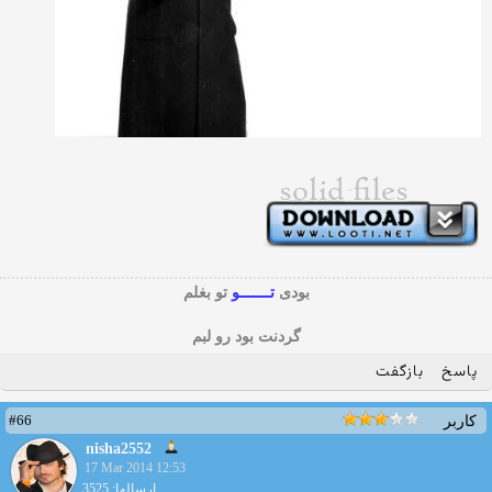
بودی
تـــــــو
تو بغلم
گردنت بود رو لبم
پاسخ
بازگفت
#66
کاربر
nisha2552
17 Mar 2014 12:53
ارسالها: 3525