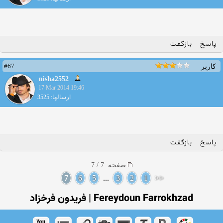
پاسخ
بازگفت
#67
کاربر
nisha2552
17 Mar 2014 19:46
ارسالها: 3525
پاسخ
بازگفت
صفحه: 7 / 7
7
6
5
...
3
2
1
<<
Fereydoun Farrokhzad | فریدون فرخزاد