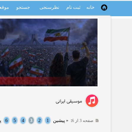
خانه
ثبت نام
نظرسنجی
جستجو
موقع
موسیقی ایرانی
:
« پیشین
1
2
3
4
5
6
پ
صفحه 3 از 6