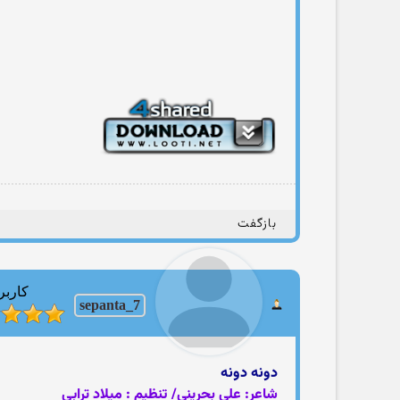
بازگفت
کاربر
sepanta_7
دونه دونه
شاعر: علی بحرینی/ تنظیم : میلاد ترابی