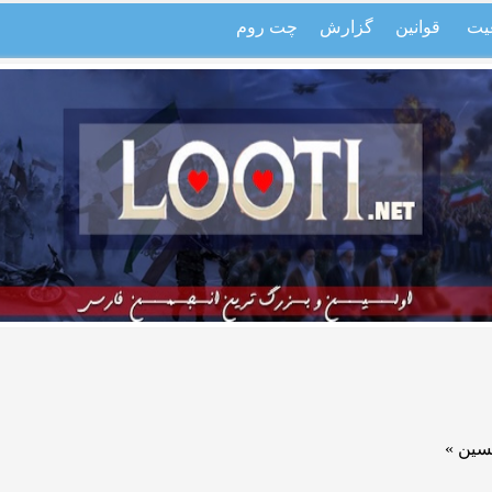
یت
قوانین
گزارش
چت روم
سین »