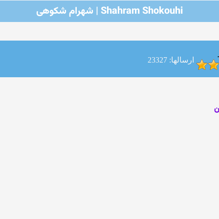
Shahram Shokouhi | شهرام شکوهی
ارسالها: 23327
ن