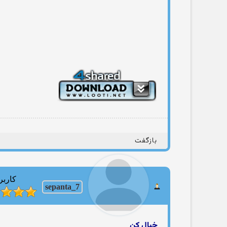
بازگفت
کاربر
sepanta_7
خیال کن