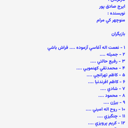
ايرج صادق پور
نويسنده :
منوچهر كي مرام
بازیگران
۱ - نعمت اله آغاسي آزموده .... فراش باشي
۲ - جميله ....
۳ - رفيع حالتي ....
۴ - محمدتقي كهنمويي ....
۵ - كاظم تهرانچي ....
۶ - كاظم افرندنيا ....
۷ - شادي ....
۸ - محمود ....
۹ - بيژن ....
۱۰ - روح اله اميني ....
۱۱ - چنگيزي ....
۱۲ - كريم پرويزي ....