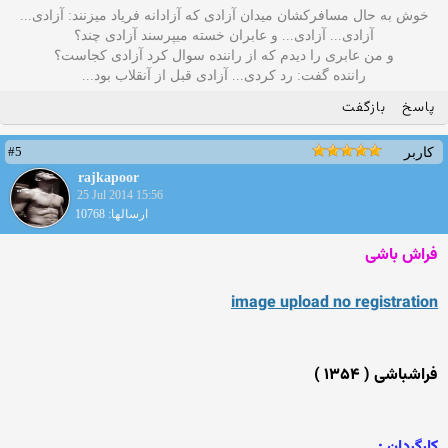
خوش به حال مسافرکشان میدان آزادی که آزادانه فریاد میزنند: آزادی...
آزادی... آزادی... و عابران خسته میپرسند آزادی چند؟
و من عابری را دیدم که از راننده سوال کرد آزادی کجاست؟
راننده گفت: رد کردی... آزادی قبل از آنقلاب بود...
پاسخ
بازگفت
#5
کاربر
rajkapoor
25 Jul 2014 15:56
ارسالها: 10768
فراش باشی
image upload no registration
فراشباشی ( ۱۳۵۴ )
كارگردان :