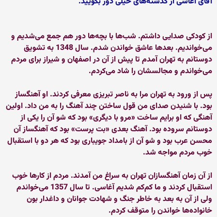
آقای آغاسی از گذشته‌های خیلی دور بگویید.
از كودكی صدایی داشتم. شب‌ها با بچه‌ها دور هم جمع می‌شدیم و
می‌خواندیم. بعدها عاشق خواندن شدم. سال 1348 به تشویق
دوستانم به تهران آمدم تا پیش از آن در اصفهان و شیراز برای مردم
می‌خواندم و مجالسشان را شاد می‌كردم.
پس از ورود به تهران مرا به ناصر تبریزی معرفی كردند. او آهنگساز
بود. با شنیدن صدای من قول ساختن چند آهنگ را به من داد. اولین
آهنگی كه او برایم ساخت «مرو با دیگری» بود كه شو آن را یكی از
دوستانم سروده بود. آهنگ بعدی «بت پرست» بود كه آهنگساز آن
محسن عرب بود و شو آن از بامداد جویباری بود كه هر دو با استقبال
خوب مردم مواجه شد.
از آن زمان آهنگسازان تهران به سراغ من آمدند. مردم از كارها خوب
استقبال كردند و ما كم‌كم شدیم آغاسی. تا سال 1357 می‌خواندم
ولی از آن به بعد به خاطر جنگ و شهادت جوانان و داغدار بون
خانواده‌ها خواندن را متوقف كردم.