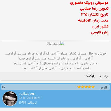
موسیقی روبیک منصوری
تدوین رضا صفایی
تاریخ انتشار ۱۳۵۱
مدت زمان ۱۱۱دقیقه
کشور ایران
زبان فارسی
خوش به حال مسافرکشان میدان آزادی که آزادانه فریاد میزنند: آزادی...
آزادی... آزادی... و عابران خسته میپرسند آزادی چند؟
و من عابری را دیدم که از راننده سوال کرد آزادی کجاست؟
راننده گفت: رد کردی... آزادی قبل از آنقلاب بود...
پاسخ
بازگفت
#7
کاربر
rajkapoor
25 Jul 2014 16:21
ارسالها: 10768