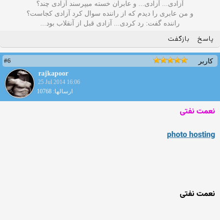
آزادی... آزادی... و عابران خسته میپرسند آزادی چند؟
و من عابری را دیدم که از راننده سوال کرد آزادی کجاست؟
راننده گفت: رد کردی... آزادی قبل از آنقلاب بود...
پاسخ
بازگفت
#6
کاربر
rajkapoor
25 Jul 2014 16:06
ارسالها: 10768
نعمت نفتی
photo hosting
نعمت نفتی