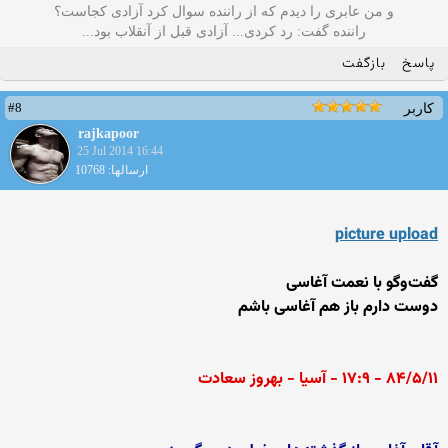
و من عابری را دیدم که از راننده سوال کرد آزادی کجاست؟
راننده گفت: رد کردی... آزادی قبل از آنقلاب بود...
پاسخ
بازگفت
#8
کاربر
rajkapoor
25 Jul 2014 16:44
ارسالها: 10768
picture upload
گفت‌وگو با نعمت آغاسی
دوست دارم باز هم آغاسی باشم
۸۴/۵/۱۱ - ۱۷:۹ - آسیا - بهروز سعادت