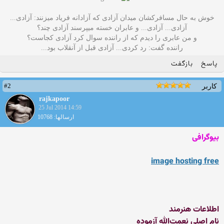
خوش به حال مسافرکشان میدان آزادی که آزادانه فریاد میزنند: آزادی...
آزادی... آزادی... و عابران خسته میپرسند آزادی چند؟
و من عابری را دیدم که از راننده سوال کرد آزادی کجاست؟
راننده گفت: رد کردی... آزادی قبل از آنقلاب بود...
پاسخ
بازگفت
#2
کاربر
rajkapoor
25 Jul 2014 14:59
ارسالها: 10768
بیوگرافی
image hosting free
اطلاعات هنرمند
نام اصلی نعمت‌الله آزموده