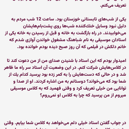
تعریف می‌كنم.
یكی از شب‌های تابستانی خوزستان بود. ساعت 12 شب مردم به
دلیل نبود وسایل خنك‌كننده شب‌ها روی پشت‌بام‌هایشان
می‌خوابیدند. در راه بازگشت به خانه و قبل از رسیدن به خانه یكی از
استادان موسیقی به نام شباهنگ مشغول خواندن آوازی شدم كه
خانم دلكش در فیلمی كه آن روز صبح دیده بودم خوانده بود.
امیدوار بودم كه این استاد با شنیدن صدای من از من دعوت كند تا
در كلاس‌هایش شركت كنم. در این وضعیت آن استاد سر راه ما ظاهر
شد و در حالی كه دست‌هایش را به كمر زده بود پرسید كدام یك از
شما بود كه می‌خواند؟ دوستانم به من اشاره كردند. او از صدا و
توانایی من خیلی تعریف كرد و وقتی فهمید كه به كلاس موسیقی
میروم از من پرسید كه چرا به كلاس او نمی‌روم؟
در جواب گفتن استاد خیلی دلم می‌خواهد به كلاس شما بیایم. وقتی