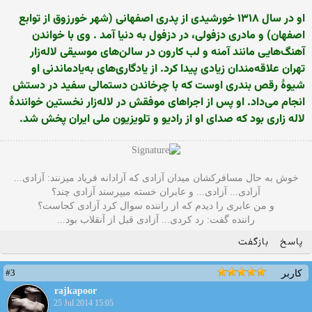
او در سال ۱۳۱۸ خورشیدی از پدری اصفهانی (شهر خورزوق از توابع
اصفهان) و مادری دزفولی، در دزفول به دنیا آمد . وی با خواندن
آهنگ‌هایی مانند آمنه و لب کارون در سالن‌های موسیقی لاله‌زار
تهران علاقه‌مندان زیادی پیدا کرد. از یادگاری‌های به‌یادماندنی او
شیوهٔ رقص بندری اوست که با چرخاندن دستمالی سفید در دستش
انجام می‌داد. او پس از اجراهای موفقش در لاله‌زار نخستین خوانندهٔ
لاله زاری بود که صدای او از رادیو و تلویزیون ملی ایران پخش شد.
خوش به حال مسافرکشان میدان آزادی که آزادانه فریاد میزنند: آزادی...
آزادی... آزادی... و عابران خسته میپرسند آزادی چند؟
و من عابری را دیدم که از راننده سوال کرد آزادی کجاست؟
راننده گفت: رد کردی... آزادی قبل از آنقلاب بود...
پاسخ
بازگفت
#3
کاربر
rajkapoor
25 Jul 2014 15:05