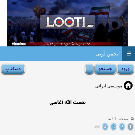
☰
انجمن لوتی
موسیقی ایرانی
نعمت الله آغاسی
صفحه: 1 / 4
>>
4
3
2
1