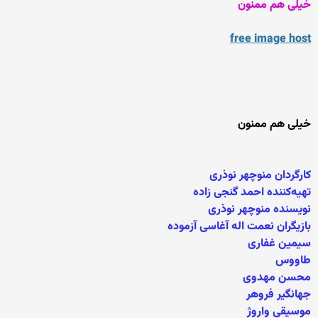
خیلی هم ممنون
free image host
خیلی هم ممنون
کارگردان منوچهر نوذری
تهیه‌کننده احمد گنجی زاده
نویسنده منوچهر نوذری
بازیگران نعمت اله آغاسی آزموده
سیمین غفاری
طاووس
محسن مهدوی
جهانگیر فروهر
موسیقی واروژ