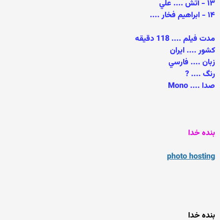
۱۳ - آتش .... علي
۱۴ - ابراهيم فخار ....
مدت فيلم .... 118 دقيقه
كشور .... ايران
زبان .... فارسي
رنگ .... ?
صدا .... Mono
بنده خدا
photo hosting
بنده خدا