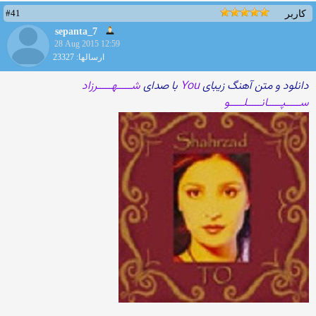
#41
کاربر
sepanta_7
28 Aug 2015 12:59
ارسالها: 23327
دانلود و متن آهنگ زیبای
You
با صدای
شـــــهـــــرزاد
ســـــپـــــانـــــلـــــو