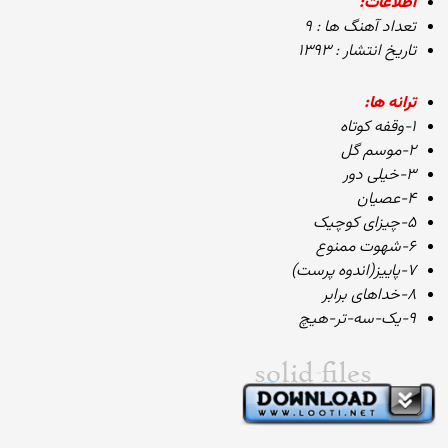
اطلاعات:
تعداد آهنگ ها : ۹
تاریخ انتشار : ۱۳۹۳
ترانه ها:
۱-وقفه کوتاه
۲-موسم گل
۳-خیلی دور
۴-عصیان
۵-چیزای کوچیک
۶-شهوت ممنوع
۷-پاییز(اندوه پرست)
۸-خداهای برابر
۹-یک-سه-تر-هیچ