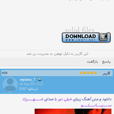
این کاربر به دلیل توهین به مدیریت بن شد.
پاسخ
بازگفت
#50
کاربر
sepanta_7
28 Aug 2015 13:27
ارسالها: 23327
دانلود و متن آهنگ زیبای
خیلی دور
با صدای
شـــــهـــــرزاد
ســـــپـــــانـــــلـــــو