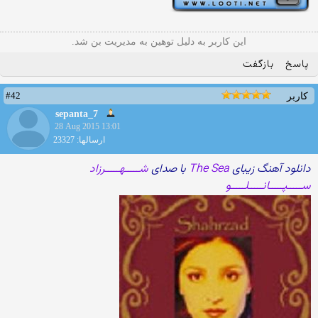
این کاربر به دلیل توهین به مدیریت بن شد.
پاسخ
بازگفت
#42
کاربر
sepanta_7
28 Aug 2015 13:01
ارسالها: 23327
دانلود آهنگ زیبای
The Sea
با صدای
شـــــهـــــرزاد
ســـــپـــــانـــــلـــــو