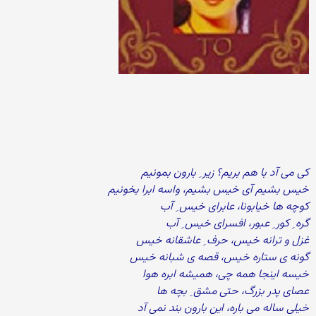
کی می آد با هم بریم؟ زیر ِ بارون بمونیم
خیس بشیم آی خیس بشیم، واسه ابرا بخونیم
کوچه ها خیابونا، عابرای خیس ِ آب
گره ِ کور ِ عبور، افسرای خیس ِ آب
غزل و ترانه خیس، حرف ِ عاشقانه خیس
گونه ی ستاره خیس، قصه ی شبانه خیس
خیسه اینجا همه چی، همیشه ابره هوا
عصای پدر بزرگ، حتی مشق ِ بچه ها
خیلی ساله می باره، این بارون بند نمی آد