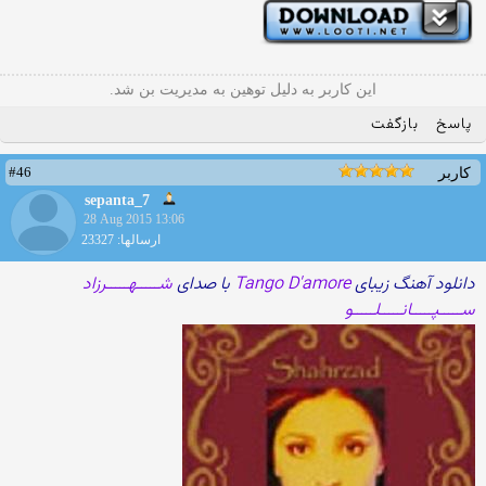
این کاربر به دلیل توهین به مدیریت بن شد.
پاسخ
بازگفت
#46
کاربر
sepanta_7
28 Aug 2015 13:06
ارسالها: 23327
دانلود آهنگ زیبای
Tango D'amore
با صدای
شـــــهـــــرزاد
ســـــپـــــانـــــلـــــو