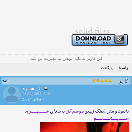
این کاربر به دلیل توهین به مدیریت بن شد.
پاسخ
بازگفت
#49
کاربر
sepanta_7
28 Aug 2015 13:26
ارسالها: 23327
دانلود و متن آهنگ زیبای
موسم گل
با صدای
شـــــهـــــرزاد
ســـــپـــــانـــــلـــــو