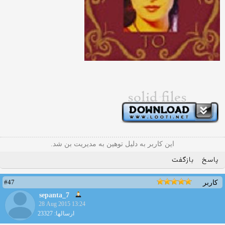
این کاربر به دلیل توهین به مدیریت بن شد.
پاسخ
بازگفت
#47
کاربر
sepanta_7
28 Aug 2015 13:24
ارسالها: 23327