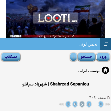
☰
انجمن لوتی
موسیقی ایرانی
Shahrzad Sepanlou | شهرزاد سپانلو
صفحه: 5 / 7
>>
7
6
5
4
...
1
<<