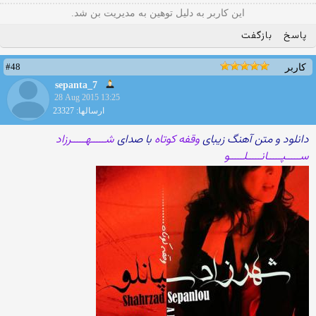
این کاربر به دلیل توهین به مدیریت بن شد.
پاسخ
بازگفت
#48
کاربر
sepanta_7
28 Aug 2015 13:25
ارسالها: 23327
دانلود و متن آهنگ زیبای
وقفه کوتاه
با صدای
شـــــهـــــرزاد
ســـــپـــــانـــــلـــــو