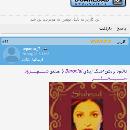
این کاربر به دلیل توهین به مدیریت بن شد.
پاسخ
بازگفت
#44
کاربر
sepanta_7
28 Aug 2015 13:05
ارسالها: 23327
دانلود و متن آهنگ زیبای
Baronial
با صدای
شـــــهـــــرزاد
ســـــپـــــانـــــلـــــو