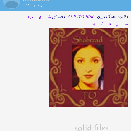
ارسالها: 23327
دانلود آهنگ زیبای
Autumn Rain
با صدای
شـــــهـــــرزاد
ســـــپـــــانـــــلـــــو