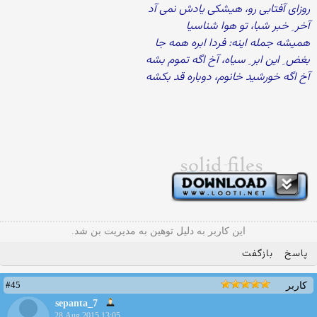
روزای آفتابی رو، هیشکی یادش نمی آد
آخر ِ خبر شبا، تو هوا شناسیا
همیشه جمله اینه: فردا ابره همه جا
بغض ِ این ابر ِ سیاه، آخ اگه تموم بشه
آخ اگه خورشید خانوم، دوباره قد بکشه
این کاربر به دلیل توهین به مدیریت بن شد.
پاسخ
بازگفت
#45
کاربر
sepanta_7
28 Aug 2015 13:05