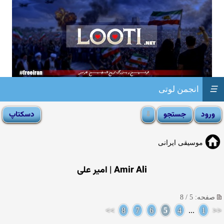
☰
انجمن لوتی
موسیقی ایرانی
Amir Ali | امیر علی
صفحه: 5 / 8
>>
8
7
6
5
4
...
1
<<