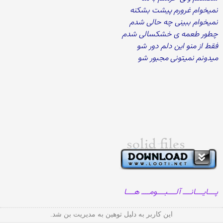
نمیخوام غرورم پیشت بشکنه
نمیخوام ببینی چه حالی شدم
چطور طعمه ی خشکسالی شدم
فقط از منو این دلم دور شو
میدونم نمیتونی مجبور شو
پــــایــــانــــ آلــــبــــومــــ هــــا
این کاربر به دلیل توهین به مدیریت بن شد.