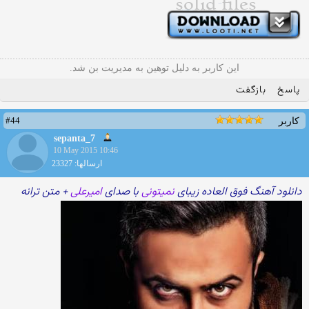
این کاربر به دلیل توهین به مدیریت بن شد.
پاسخ
بازگفت
#44
کاربر
sepanta_7
10 May 2015 10:46
ارسالها: 23327
دانلود آهنگ فوق العاده زیبای
نمیتونی
با صدای
امیرعلی
+ متن ترانه