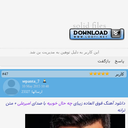
این کاربر به دلیل توهین به مدیریت بن شد.
پاسخ
بازگفت
#47
کاربر
sepanta_7
10 May 2015 10:48
ارسالها: 23327
دانلود آهنگ فوق العاده زیبای
چه حال خوبیه
با صدای
امیرعلی
+ متن
ترانه