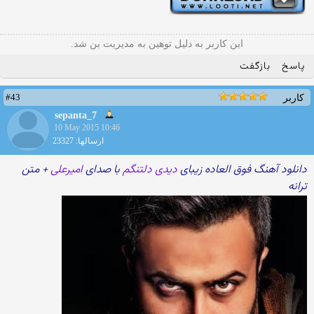
این کاربر به دلیل توهین به مدیریت بن شد.
پاسخ
بازگفت
#43
کاربر
sepanta_7
10 May 2015 10:46
ارسالها: 23327
دانلود آهنگ فوق العاده زیبای
دیدی دلتنگم
با صدای
امیرعلی
+ متن
ترانه