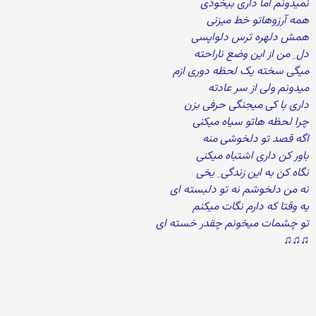
نمیدونم اما داری بیخودی
همه آرزوهاتو خط میزنی
همش دلهره ترس دلواپسی
دل ِ من از این وضع ناراحته
میگی سخته یک لحظه دوری ازم
میدونم ولی از سر عادته
داری با کی میجنگی حرفی بزن
چرا لحظه هاتو سیاه میکنی
اگه قصد تو دلخوشی منه
باور کن داری اشتباه میکنی
نگاه کن به این زندگی ِ یخی
نه من دلخوشم نه تو دلبسته ای
یه وقتا که دارم نگات میکنم
تو چشمات میخونم چقدر خسته ای
♫♫♫