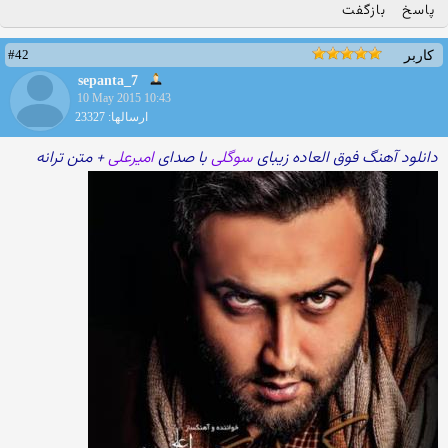
پاسخ
بازگفت
#42
کاربر
sepanta_7
10 May 2015 10:43
ارسالها: 23327
دانلود آهنگ فوق العاده زیبای
سوگلی
با صدای
امیرعلی
+ متن ترانه