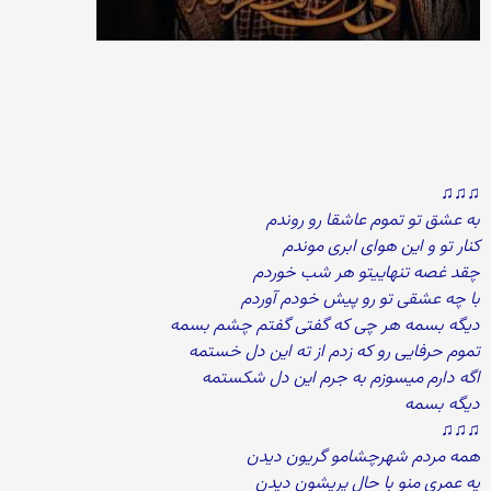
♫♫♫
به عشق تو تموم عاشقا رو روندم
کنار تو و این هوای ابری موندم
چقد غصه تنهاییتو هر شب خوردم
با چه عشقی تو رو پیش خودم آوردم
دیگه بسمه هر چی که گفتی گفتم چشم بسمه
تموم حرفایی رو که زدم از ته این دل خستمه
اگه دارم میسوزم به جرم این دل شکستمه
دیگه بسمه
♫♫♫
همه مردم شهرچشامو گریون دیدن
یه عمری منو با حال پریشون دیدن