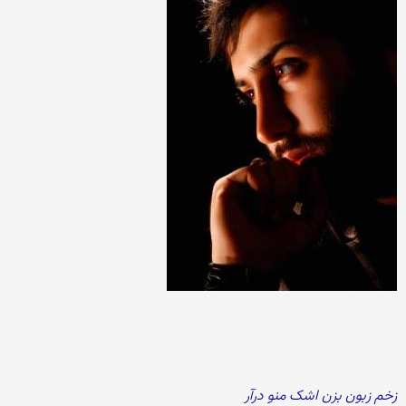
زخم زبون بزن اشک منو درآر