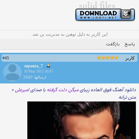
این کاربر به دلیل توهین به مدیریت بن شد.
پاسخ
بازگفت
#45
کاربر
sepanta_7
10 May 2015 10:47
ارسالها: 23327
دانلود آهنگ فوق العاده زیبای
میگن دلت گرفته
با صدای
امیرعلی
+
متن ترانه