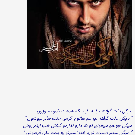
میگن دلت گرفته بیا یه بار دیگه همه دنیامو بسوزون
" میگن دلت گرفته بیا غم هاتو با گرمی خنده هام بپوشون "
میگن جونمو میخوای تو که دارو ندارمو گرفتی خب اینم روش
" میگن شدم اسیرت تورو خدا اسیرتو یه وقت نکن فراموش "