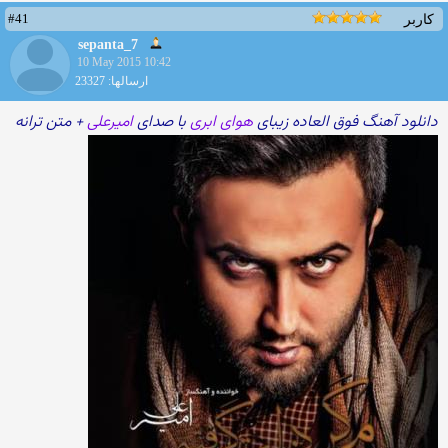
#41
کاربر
sepanta_7
10 May 2015 10:42
ارسالها: 23327
دانلود آهنگ فوق العاده زیبای
هوای ابری
با صدای
امیرعلی
+ متن ترانه