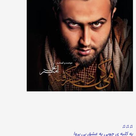
♫♫♫
یه کلبه ی چوبی یه عشق بی پروا