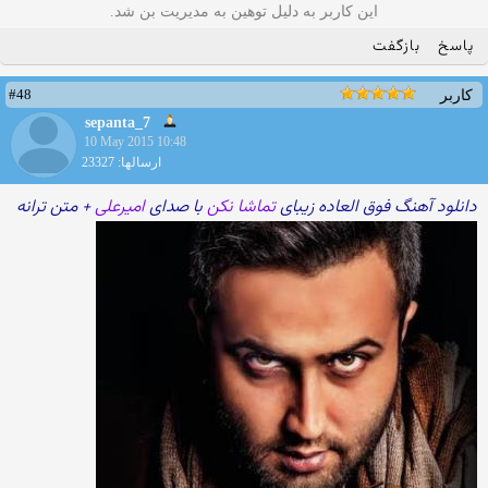
این کاربر به دلیل توهین به مدیریت بن شد.
پاسخ
بازگفت
#48
کاربر
sepanta_7
10 May 2015 10:48
ارسالها: 23327
دانلود آهنگ فوق العاده زیبای
تماشا نکن
با صدای
امیرعلی
+ متن ترانه