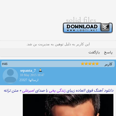
این کاربر به دلیل توهین به مدیریت بن شد.
پاسخ
بازگفت
#46
کاربر
sepanta_7
10 May 2015 10:47
ارسالها: 23327
دانلود آهنگ فوق العاده زیبای
زندگی یخی
با صدای
امیرعلی
+ متن ترانه