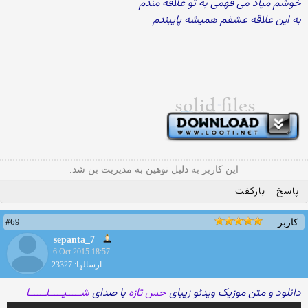
خوشم میاد می فهمی به تو علاقه مندم
به این علاقه عشقم همیشه پایبندم
این کاربر به دلیل توهین به مدیریت بن شد.
پاسخ
بازگفت
#69
کاربر
sepanta_7
6 Oct 2015 18:57
ارسالها: 23327
دانلود و متن موزیک ویدئو زیبای
حس تازه
با صدای
شـــــیـــــلــــــا