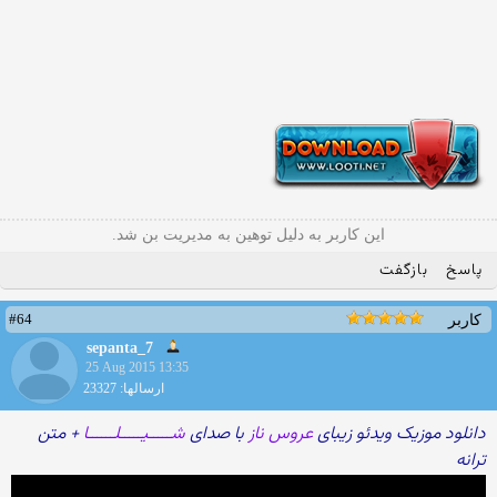
این کاربر به دلیل توهین به مدیریت بن شد.
پاسخ
بازگفت
#64
کاربر
sepanta_7
25 Aug 2015 13:35
ارسالها: 23327
دانلود موزیک ویدئو زیبای
عروس ناز
با صدای
شـــــیـــــلــــــا
+ متن
ترانه