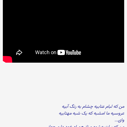
من که لبام عنابیه چشام به رنگ آبیه
عروسیه ما امشبه که یک شبه مهتابیه
وای...