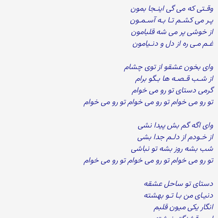
وقـتی که می گی اینـجا بمون
پـر می کشـم تـا بـه آسـمـون
از خوشی پر می شه قلبامون
غـم مـی ره از دل و دنـیامون
وای بخون عشقو از توی چشام
از شـب قـصـه ها بـگو برام
گرمی دستای تو رو می خوام
تو رو می خوام تو رو می خوام تو رو می خوام
وای اگه گم بش پیدا نشی
از خـودم از دلـم جدا بشی
شب بشه روز بشه تو نباشی
تو رو می خوام تو رو می خوام تو رو می خوام
دستای تو ساحل عشقه
دنیـای من بـا تـو بهشته
انگار یکی میون قلبم