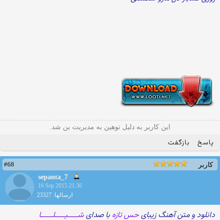
این کاربر به دلیل توهین به مدیریت بن شد.
پاسخ
بازگفت
#68
کاربر
sepanta_7
16 Sep 2015 21:36
ارسالها: 23327
دانلود و متن آهنگ زیبای
حس تازه
با صدای
شـــــیـــــلــــــا