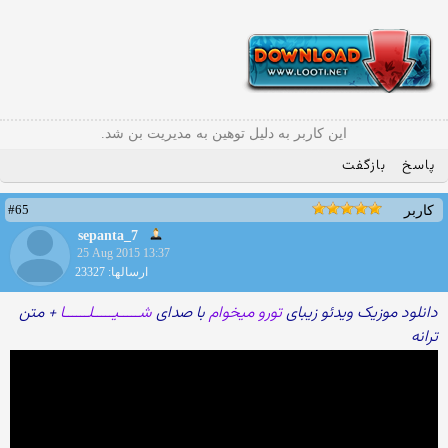
این کاربر به دلیل توهین به مدیریت بن شد.
پاسخ
بازگفت
#65
کاربر
sepanta_7
25 Aug 2015 13:37
ارسالها: 23327
دانلود موزیک ویدئو زیبای
تورو میخوام
با صدای
شـــــیـــــلــــــا
+ متن
ترانه