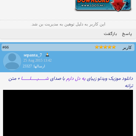
این کاربر به دلیل توهین به مدیریت بن شد.
پاسخ
بازگفت
#66
کاربر
sepanta_7
25 Aug 2015 13:42
ارسالها: 23327
دانلود موزیک ویدئو زیبای
یه دل دارم
با صدای
شـــــیـــــلــــــا
+ متن
ترانه