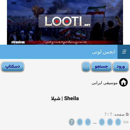
☰
انجمن لوتی
موسیقی ایرانی
Sheila | شیلا
صفحه: 7 / 7
7
6
5
...
3
2
1
<<