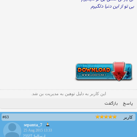
بی تو از این دنیا دلگیرم
این کاربر به دلیل توهین به مدیریت بن شد.
پاسخ
بازگفت
#63
کاربر
sepanta_7
25 Aug 2015 13:33
ارسالها: 23327