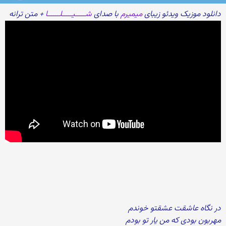
دانلود موزیک ویدئو زیبای
میمیرم
با صدای
شـــــیـــــلــــــا
+ متن ترانه
در نگاه عاشقت عشقتو خوندم
مهربون بودی که من یار تو بودم