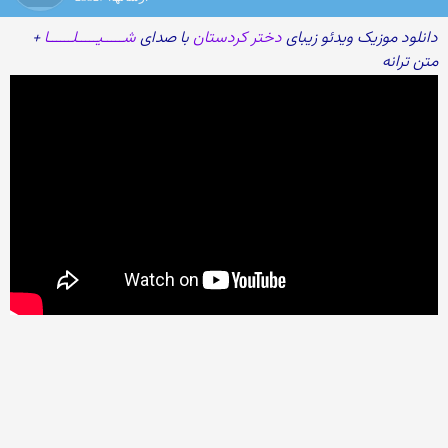
دانلود موزیک ویدئو زیبای
دختر کردستان
با صدای
شـــــیـــــلــــــا
+
متن ترانه