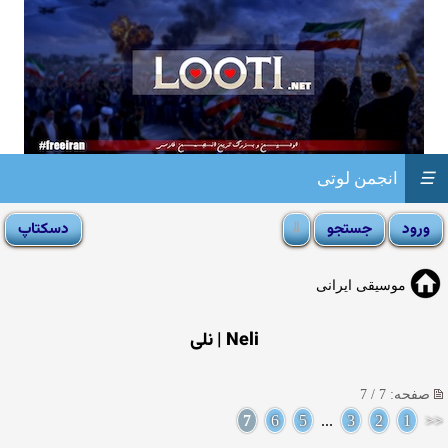
☰
انجمن لوتی
موسیقی ایرانی
Neli | نلی
صفحه: 7 / 7
7
6
5
...
3
2
1
<<