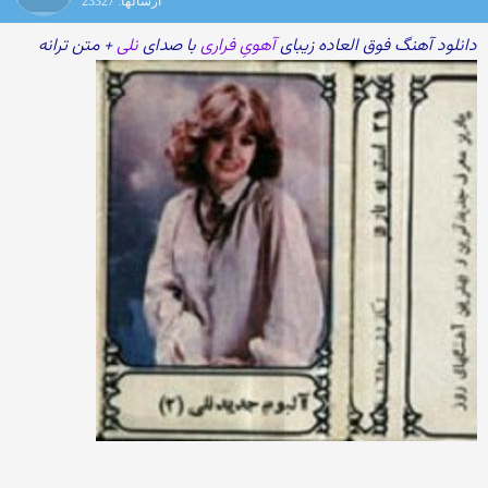
ارسالها: 23327
دانلود آهنگ فوق العاده زیبای
آهویِ فراری
با صدای
نلی
+ متن ترانه