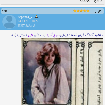
پاسخ
بازگفت
#70
کاربر
sepanta_7
14 Jul 2015 18:22
ارسالها: 23327
دانلود آهنگ فوق العاده زیبای
موجِ اُمید
با صدای
نلی
+ متن ترانه