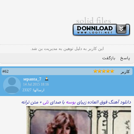
این کاربر به دلیل توهین به مدیریت بن شد.
پاسخ
بازگفت
#62
کاربر
sepanta_7
14 Jul 2015 18:16
ارسالها: 23327
دانلود آهنگ فوق العاده زیبای
بوسه
با صدای
نلی
+ متن ترانه