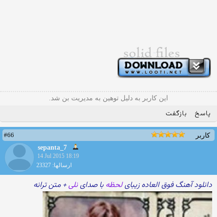
این کاربر به دلیل توهین به مدیریت بن شد.
پاسخ
بازگفت
#66
کاربر
sepanta_7
14 Jul 2015 18:19
ارسالها: 23327
دانلود آهنگ فوق العاده زیبای
لحظه
با صدای
نلی
+ متن ترانه