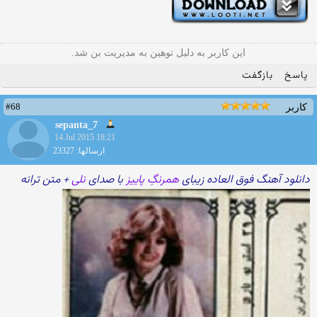
این کاربر به دلیل توهین به مدیریت بن شد.
پاسخ
بازگفت
#68
کاربر
sepanta_7
14 Jul 2015 18:21
ارسالها: 23327
دانلود آهنگ فوق العاده زیبای
همرنگِ پاییز
با صدای
نلی
+ متن ترانه