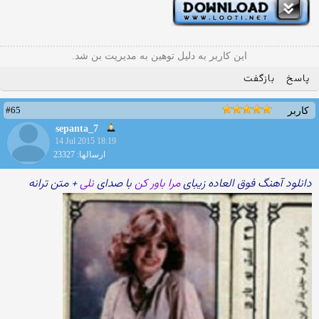
این کاربر به دلیل توهین به مدیریت بن شد.
پاسخ
بازگفت
#65
کاربر
sepanta_7
14 Jul 2015 18:19
ارسالها: 23327
دانلود آهنگ فوق العاده زیبای
مرا باور کن
با صدای
نلی
+ متن ترانه