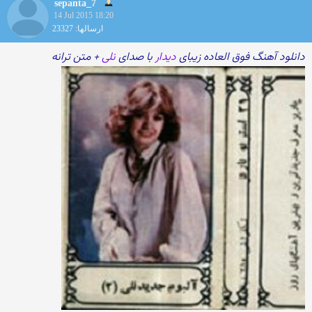
sepanta_7
14 Jul 2015 18:20
ارسالها: 23327
دانلود آهنگ فوق العاده زیبای
دیدار
با صدای
نلی
+ متن ترانه