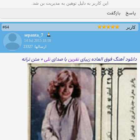
این کاربر به دلیل توهین به مدیریت بن شد.
پاسخ
بازگفت
#64
کاربر
sepanta_7
14 Jul 2015 18:18
ارسالها: 23327
دانلود آهنگ فوق العاده زیبای
نفرین
با صدای
نلی
+ متن ترانه