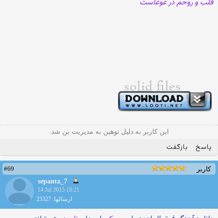
قلب و روحم در غوغاست
این کاربر به دلیل توهین به مدیریت بن شد.
پاسخ
بازگفت
#69
کاربر
sepanta_7
14 Jul 2015 18:21
ارسالها: 23327