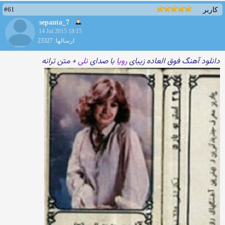
#61
کاربر
sepanta_7
14 Jul 2015 18:15
ارسالها: 23327
دانلود آهنگ فوق العاده زیبای
رویا
با صدای
نلی
+ متن ترانه