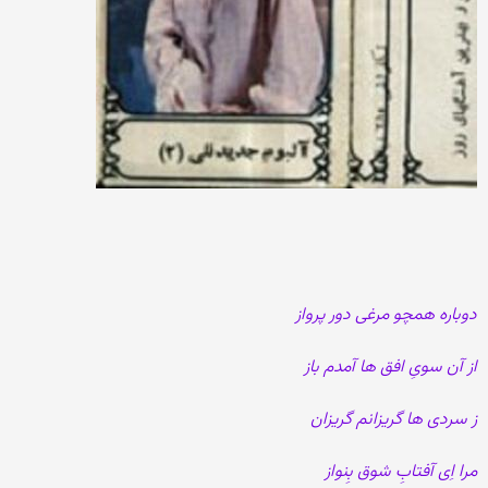
دوباره همچو مرغی دور پرواز
از آن سویِ افق ها آمدم باز
ز سردی ها گریزانم گریزان
مرا اِی آفتابِ شوق بِنواز