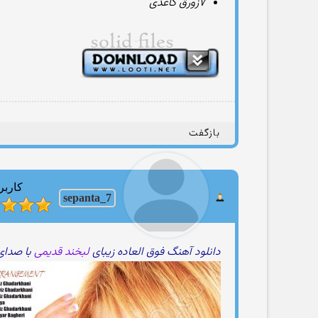
۷زورق کاغذی
بازگفت
کاربر
sepanta_7
دانلود آهنگ فوق العاده زیبای
لبخند قدیمی
با صدا