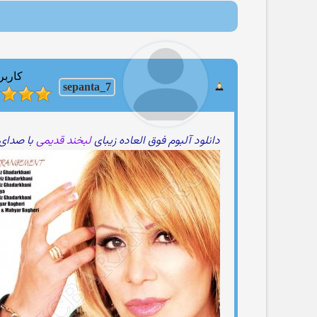
کاربر
sepanta_7
دانلود آلبوم فوق العاده زیبای
لبخند قدیمی
با صدای