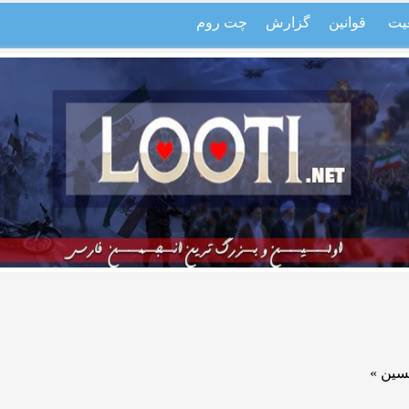
یت
قوانین
گزارش
چت روم
سین »