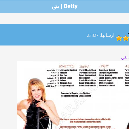
Betty | بتی
ارسالها: 23327
بتی