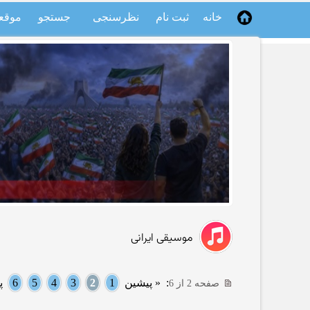
خانه
ثبت نام
نظرسنجی
جستجو
موقع
موسیقی ایرانی
:
« پیشین
1
2
3
4
5
6
پ
صفحه 2 از 6