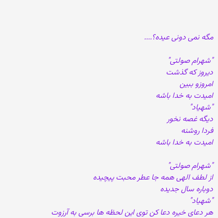
مگه نمی دونی عیده؟....
"شهرام صولتی"
دیروز که گذشت
امروزو ببین
امیدت به خدا باشه
"شهیاد"
دیگه غصه نخور
فردا روشنه
امیدت به خدا باشه
"شهرام صولتی"
از لطف الهی همه جا عطر محبت پیچیده
دوباره سال جدیده
"شهیاد"
هر دعای خیره دعا کن توی این لحظه ها برسی به آرزوت