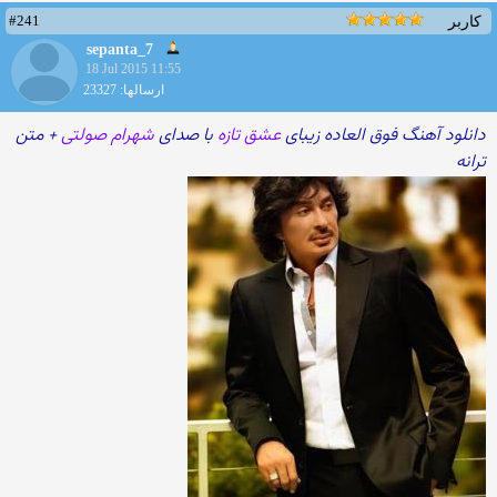
#241
کاربر
sepanta_7
18 Jul 2015 11:55
ارسالها: 23327
دانلود آهنگ فوق العاده زیبای
عشق تازه
با صدای
شهرام صولتی
+ متن
ترانه