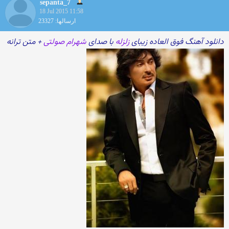
sepanta_7
18 Jul 2015 11:58
ارسالها: 23327
دانلود آهنگ فوق العاده زیبای
زلزله
با صدای
شهرام صولتی
+ متن ترانه