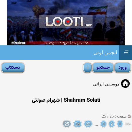
☰
انجمن لوتی
موسیقی ایرانی
Shahram Solati | شهرام صولتی
صفحه: 25 / 25
25
24
23
...
3
2
1
<<