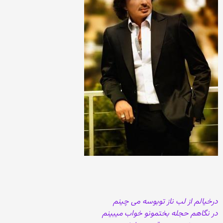
درخیالم از لب ناز توبوسه می چینم
در نگاهم حجله بختمونو خواب میبینم