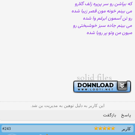
که بپاشن رو سر پرپره زلف گلارو
می بینم خونه مون قصر زیبا شده
رو تن آسمون ابرغم وا شده
می بینم جاده سبز خوشبختی رو
میون من وتو پر رویا شده
این کاربر به دلیل توهین به مدیریت بن شد.
پاسخ
بازگفت
#243
کاربر