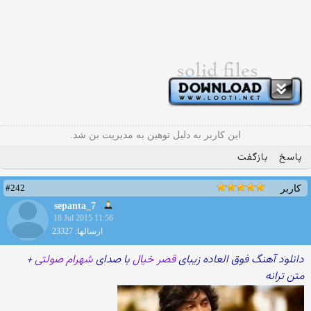
این کاربر به دلیل توهین به مدیریت بن شد.
پاسخ
بازگفت
#242
کاربر
sepanta_7
18 Jul 2015 11:56
ارسالها: 23327
دانلود آهنگ فوق العاده زیبای
قصر خیال
با صدای
شهرام صولتی
+
متن ترانه