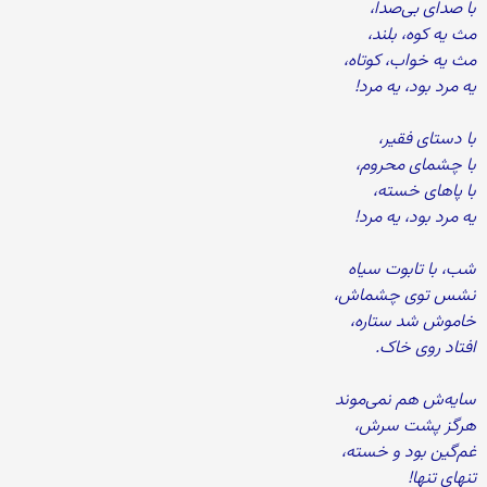
با صدای بی‌صدا،
مث یه کوه، بلند،
مث یه خواب، کوتاه،
یه مرد بود، یه مرد!
با دستای فقیر،
با چشمای محروم،
با پاهای خسته،
یه مرد بود، یه مرد!
شب، با تابوت سیاه
نشس توی چشماش،
خاموش شد ستاره،
افتاد روی خاک.
سایه‌ش هم نمی‌موند
هرگز پشت سرش،
غم‌گین بود و خسته،
تنهای تنها!