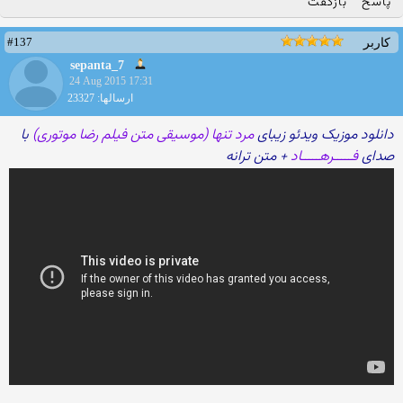
پاسخ
بازگفت
#137
کاربر
sepanta_7
24 Aug 2015 17:31
ارسالها: 23327
دانلود موزیک ویدئو زیبای
مرد تنها (موسیقی متن فیلم رضا موتوری)
با
صدای
فـــــرهـــــاد
+ متن ترانه