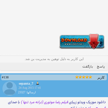
این کاربر به دلیل توهین به مدیریت بن شد.
پاسخ
بازگفت
#138
کاربر
sepanta_7
24 Aug 2015 17:41
ارسالها: 23327
دانلود موزیک ویدئو زیبای
فیلم رضا موتوری (ترانه مرد تنها )
با صدای