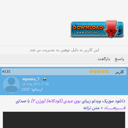
این کاربر به دلیل توهین به مدیریت بن شد.
پاسخ
بازگفت
#135
کاربر
sepanta_7
24 Aug 2015 17:20
ارسالها: 23327
دانلود موزیک ویدئو زیبای
بوی عیدی (کودکانه) (ورژن ۲)
با صدای
فـــــرهـــــاد
+ متن ترانه