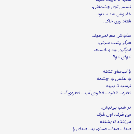
نشس توی چشماش،
خاموش شد ستاره،
افتاد روی خاک.
سایه‌ش هم نمی‌موند
هرگز پشت سرش،
غم‌گین بود و خسته،
تنهای تنها!
با لب‌های تشنه
به عکس یه چشمه
نرسید تا ببینه
قطره... قطره... قطره‌ی آب... قطره‌ی آب!
در شب بی‌تپش،
این طرف، اون طرف
می‌افتاد تا بشنفه
صدا... صدا... صدای پا... صدای پا