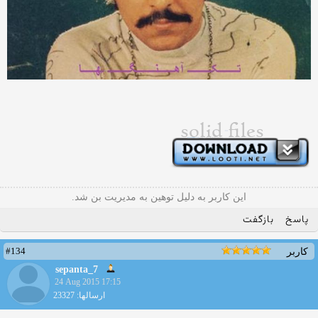
این کاربر به دلیل توهین به مدیریت بن شد.
پاسخ
بازگفت
#134
کاربر
sepanta_7
24 Aug 2015 17:15
ارسالها: 23327