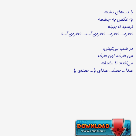
با لب‌های تشنه
به عکس یه چشمه
نرسید تا ببینه
قطره... قطره... قطره‌ی آب... قطره‌ی آب!
در شب بی‌تپش،
این طرف، اون طرف
می‌افتاد تا بشنفه
صدا... صدا... صدای پا... صدای پا