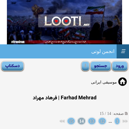
☰
انجمن لوتی
موسیقی ایرانی
Farhad Mehrad | فرهاد مهراد
صفحه: 14 / 15
>>
15
14
13
12
...
1
<<