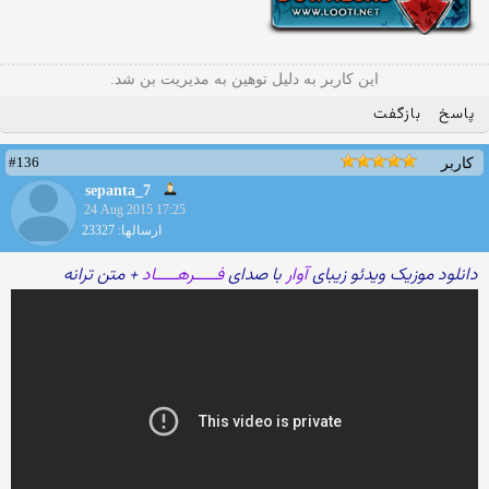
این کاربر به دلیل توهین به مدیریت بن شد.
پاسخ
بازگفت
#136
کاربر
sepanta_7
24 Aug 2015 17:25
ارسالها: 23327
دانلود موزیک ویدئو زیبای
آوار
با صدای
فـــــرهـــــاد
+ متن ترانه