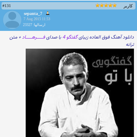
#131
کاربر
sepanta_7
7 Aug 2015 11:53
ارسالها: 23327
دانلود آهنگ فوق العاده زیبای
گفتگو 4
با صدای
فـــــرهـــــاد
+ متن
ترانه