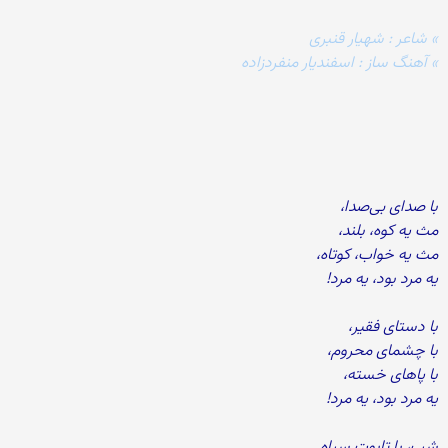
» شاعر : شهیار قنبری
» آهنگ ساز : اسفندیار منفردزاده
با صدای بی‌صدا،
مث یه کوه، بلند،
مث یه خواب، کوتاه،
یه مرد بود، یه مرد!
با دستای فقیر،
با چشمای محروم،
با پاهای خسته،
یه مرد بود، یه مرد!
شب، با تابوت سیاه