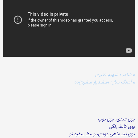
» شاعر : شهیار قنبری
» آهنگ ساز : اسفندیار منفردزاده
بوی عیدی، بوی توپ
بوی کاغذ رنگی
بوی تند ماهی دودی، وسط سفره نو