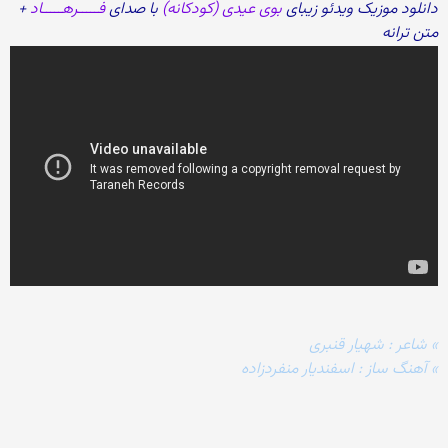
دانلود موزیک ویدئو زیبای
بوی عیدی (کودکانه)
با صدای
فـــــرهـــــاد
+
متن ترانه
» شاعر : شهیار قنبری
» آهنگ ساز : اسفندیار منفردزاده