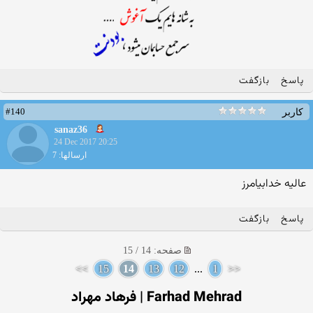
پاسخ
بازگفت
#140
کاربر
sanaz36
24 Dec 2017 20:25
ارسالها: 7
عالیه خدابیامرز
پاسخ
بازگفت
صفحه: 14 / 15
>>
15
14
13
12
...
1
<<
Farhad Mehrad | فرهاد مهراد