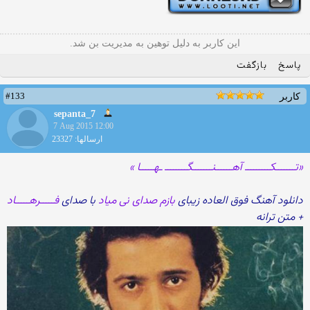
این کاربر به دلیل توهین به مدیریت بن شد.
پاسخ
بازگفت
#133
کاربر
sepanta_7
7 Aug 2015 12:00
ارسالها: 23327
«تـــــــکـــــــــ آهــــــنـــــــگــــــــ ـهـــــا »
دانلود آهنگ فوق العاده زیبای
بازم صدای نی میاد
با صدای
فـــــرهـــــاد
+ متن ترانه