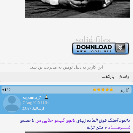
این کاربر به دلیل توهین به مدیریت بن شد.
پاسخ
بازگفت
#132
کاربر
sepanta_7
7 Aug 2015 11:54
ارسالها: 23327
دانلود آهنگ فوق العاده زیبای
بانوی گیسو حنایی من
با صدای
فـــــرهـــــاد
+ متن ترانه