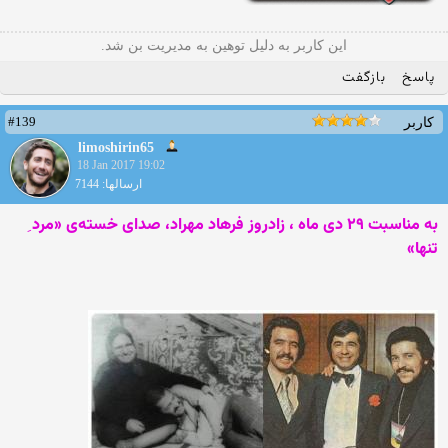
این کاربر به دلیل توهین به مدیریت بن شد.
پاسخ
بازگفت
#139
کاربر
limoshirin65
18 Jan 2017 19:02
ارسالها: 7144
به مناسبت ۲۹ دی ماه ، زادروز فرهاد مهراد، صدای خسته‌ی «مرد ِ
تنها»