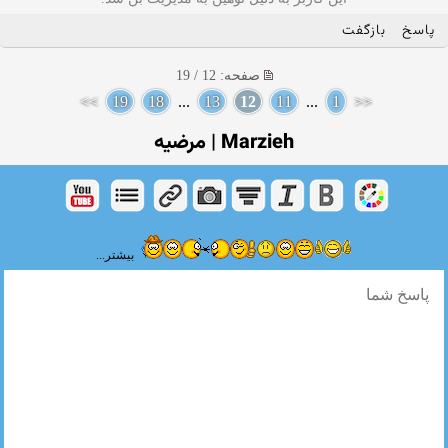
پاسخ
بازگفت
صفحه: 12 / 19
>>
19
18
...
13
12
11
...
1
<<
Marzieh | مرضیه
بیشتر...