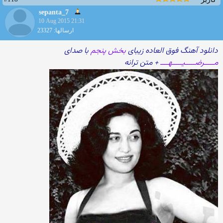
sepanta_7
10 Aug 2015 21:31
ارسالها: 23327
دانلود آهنگ فوق العاده زیبای
بخش پنجم
با صدای
مـــــرضـــــیـــــهــــ
+ متن ترانه