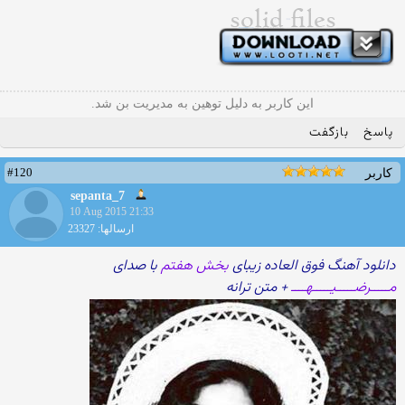
این کاربر به دلیل توهین به مدیریت بن شد.
پاسخ
بازگفت
#120
کاربر
sepanta_7
10 Aug 2015 21:33
ارسالها: 23327
دانلود آهنگ فوق العاده زیبای
بخش هفتم
با صدای
مـــــرضـــــیـــــهــــ
+ متن ترانه