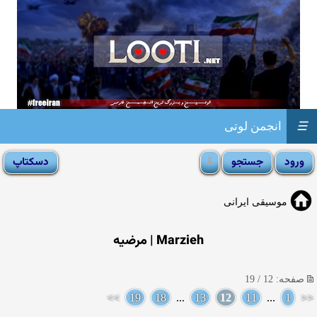
☰
انجمن لوتی
موسیقی ایرانی
Marzieh | مرضیه
صفحه: 12 / 19
>>
19
18
...
13
12
11
...
1
<<