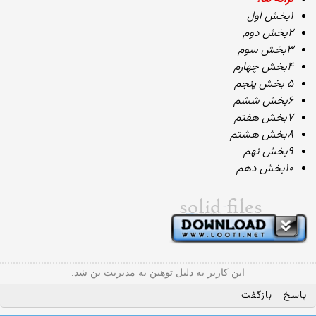
۱بخش اول
۲بخش دوم
۳بخش سوم
۴بخش چهارم
۵ بخش پنجم
۶بخش ششم
۷بخش هفتم
۸بخش هشتم
۹بخش نهم
۱۰بخش دهم
این کاربر به دلیل توهین به مدیریت بن شد.
پاسخ
بازگفت