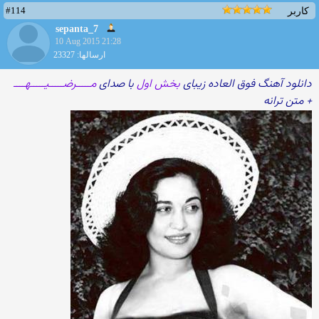
#114
کاربر
sepanta_7
10 Aug 2015 21:28
ارسالها: 23327
دانلود آهنگ فوق العاده زیبای
بخش اول
با صدای
مـــــرضـــــیـــــهــــ
+ متن ترانه