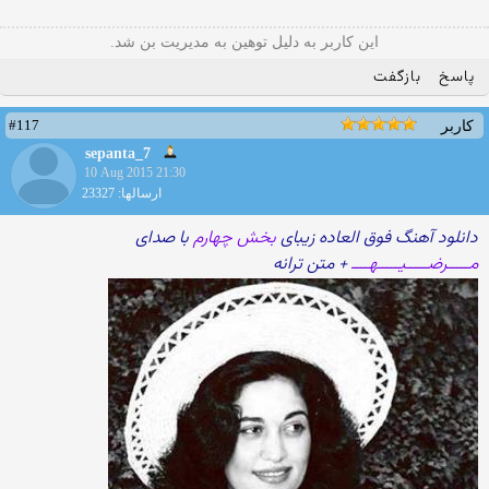
این کاربر به دلیل توهین به مدیریت بن شد.
پاسخ
بازگفت
#117
کاربر
sepanta_7
10 Aug 2015 21:30
ارسالها: 23327
دانلود آهنگ فوق العاده زیبای
بخش چهارم
با صدای
مـــــرضـــــیـــــهــــ
+ متن ترانه