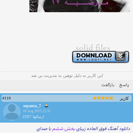
این کاربر به دلیل توهین به مدیریت بن شد.
پاسخ
بازگفت
#119
کاربر
sepanta_7
10 Aug 2015 21:31
ارسالها: 23327
دانلود آهنگ فوق العاده زیبای
بخش ششم
با صدای