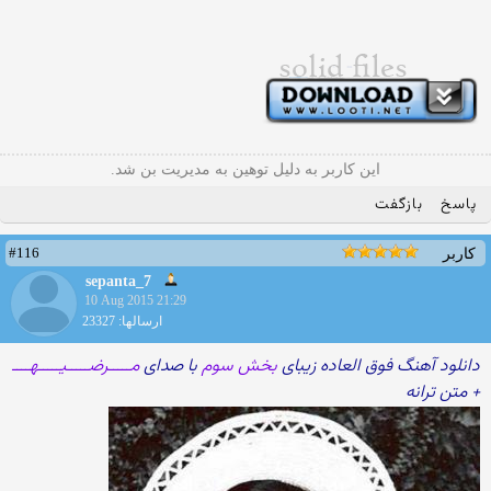
این کاربر به دلیل توهین به مدیریت بن شد.
پاسخ
بازگفت
#116
کاربر
sepanta_7
10 Aug 2015 21:29
ارسالها: 23327
دانلود آهنگ فوق العاده زیبای
بخش سوم
با صدای
مـــــرضـــــیـــــهــــ
+ متن ترانه