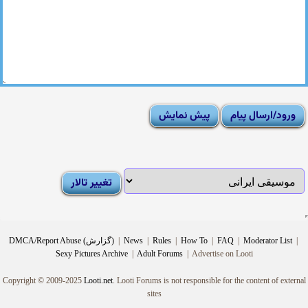
|
Moderator List
|
FAQ
|
How To
|
Rules
|
News
|
DMCA/Report Abuse (گزارش)
Sexy Pictures Archive
|
Adult Forums
|
Advertise on Looti
Copyright © 2009-2025
Looti.net
. Looti Forums is not responsible for the content of external
sites