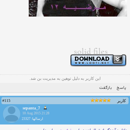
این کاربر به دلیل توهین به مدیریت بن شد.
پاسخ
بازگفت
#115
کاربر
sepanta_7
10 Aug 2015 21:28
ارسالها: 23327