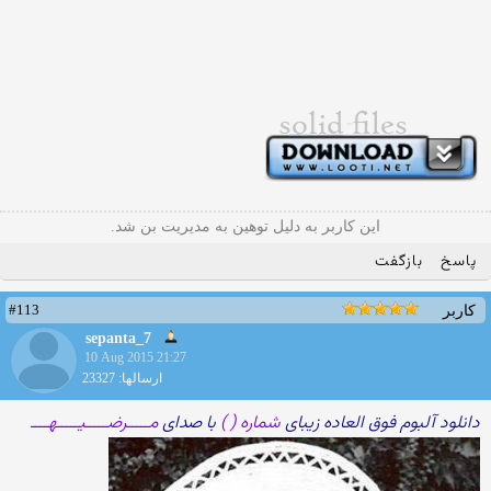
این کاربر به دلیل توهین به مدیریت بن شد.
پاسخ
بازگفت
#113
کاربر
sepanta_7
10 Aug 2015 21:27
ارسالها: 23327
دانلود آلبوم فوق العاده زیبای
شماره ( )
با صدای
مـــــرضـــــیـــــهــــ