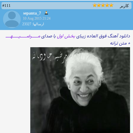
#111
کاربر
sepanta_7
10 Aug 2015 21:24
ارسالها: 23327
دانلود آهنگ فوق العاده زیبای
بخش اول
با صدای
مـــــرضـــــیـــــهــــ
+ متن ترانه