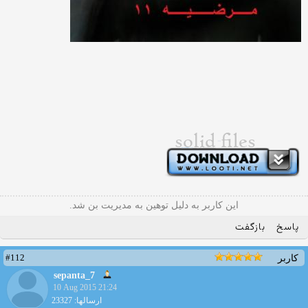
این کاربر به دلیل توهین به مدیریت بن شد.
پاسخ
بازگفت
#112
کاربر
sepanta_7
10 Aug 2015 21:24
ارسالها: 23327