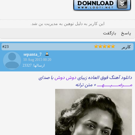
این کاربر به دلیل توهین به مدیریت بن شد.
پاسخ
بازگفت
#23
کاربر
sepanta_7
10 Aug 2015 00:20
ارسالها: 23327
دانلود آهنگ فوق العاده زیبای
دوش دوش
با صدای
مـــــرضـــــیـــــهــــ
+ متن ترانه