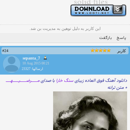
این کاربر به دلیل توهین به مدیریت بن شد.
پاسخ
بازگفت
#24
کاربر
sepanta_7
10 Aug 2015 00:21
ارسالها: 23327
دانلود آهنگ فوق العاده زیبای
سنگ خارا
با صدای
مـــــرضـــــیـــــهــــ
+ متن ترانه