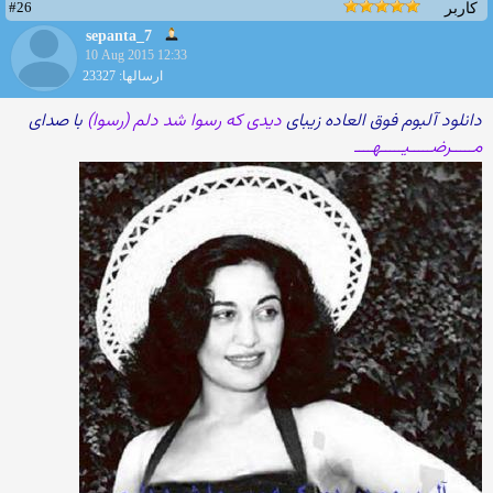
#26
کاربر
sepanta_7
10 Aug 2015 12:33
ارسالها: 23327
دانلود آلبوم فوق العاده زیبای
دیدی که رسوا شد دلم (رسوا)
با صدای
مـــــرضـــــیـــــهــــ