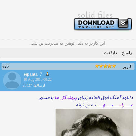
این کاربر به دلیل توهین به مدیریت بن شد.
پاسخ
بازگفت
#25
کاربر
sepanta_7
10 Aug 2015 00:22
ارسالها: 23327
دانلود آهنگ فوق العاده زیبای
پیوند گل ها
با صدای
مـــــرضـــــیـــــهــــ
+ متن ترانه