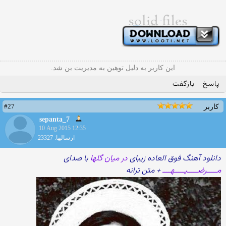
این کاربر به دلیل توهین به مدیریت بن شد.
پاسخ
بازگفت
#27
کاربر
sepanta_7
10 Aug 2015 12:35
ارسالها: 23327
دانلود آهنگ فوق العاده زیبای
در میان گلها
با صدای
مـــــرضـــــیـــــهــــ
+ متن ترانه