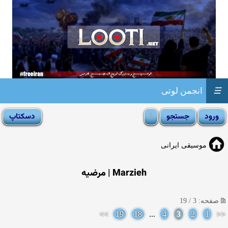
☰
انجمن لوتی
موسیقی ایرانی
Marzieh | مرضیه
صفحه: 3 / 19
>>
19
18
...
4
3
2
1
<<