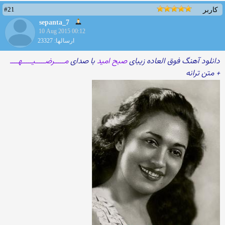
#21
کاربر
sepanta_7
10 Aug 2015 00:12
ارسالها: 23327
دانلود آهنگ فوق العاده زیبای
صبح امید
با صدای
مـــــرضـــــیـــــهــــ
+ متن ترانه