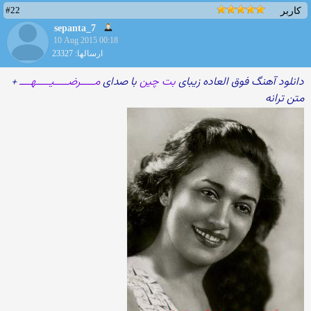
#22
کاربر
sepanta_7
10 Aug 2015 00:18
ارسالها: 23327
دانلود آهنگ فوق العاده زیبای
بت چین
با صدای
مـــــرضـــــیـــــهــــ
+
متن ترانه