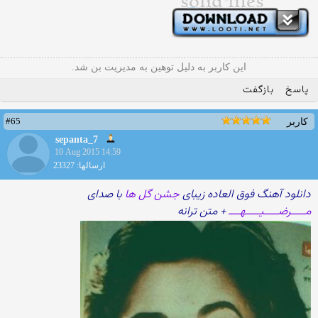
این کاربر به دلیل توهین به مدیریت بن شد.
پاسخ
بازگفت
#65
کاربر
sepanta_7
10 Aug 2015 14:59
ارسالها: 23327
دانلود آهنگ فوق العاده زیبای
جشن گل ها
با صدای
مـــــرضـــــیـــــهــــ
+ متن ترانه