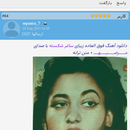
پاسخ
بازگفت
#64
کاربر
sepanta_7
10 Aug 2015 14:58
ارسالها: 23327
دانلود آهنگ فوق العاده زیبای
ساغر شکسته
با صدای
مـــــرضـــــیـــــهــــ
+ متن ترانه