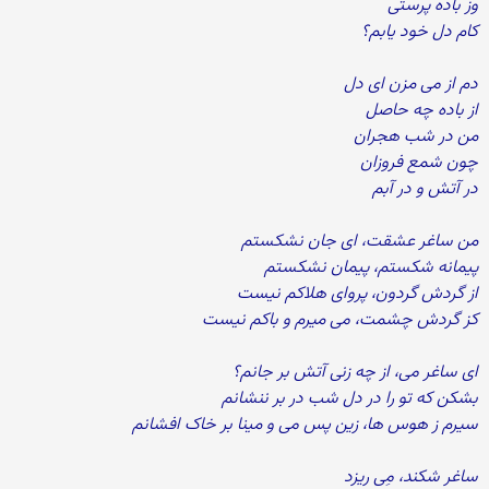
وز باده پرستی
کام دل خود یابم؟
دم از می مزن ای دل
از باده چه حاصل
من در شب هجران
چون شمع فروزان
در آتش و در آبم
من ساغر عشقت، ای جان نشکستم
پیمانه شکستم، پیمان نشکستم
از گردش گردون، پروای هلاکم نیست
کز گردش چشمت، می میرم و باکم نیست
ای ساغر می، از چه زنی آتش بر جانم؟
بشکن که تو را در دل شب در بر ننشانم
سیرم ز هوس ها، زین پس می و مینا بر خاک افشانم
ساغر شکند، مِی ریزد