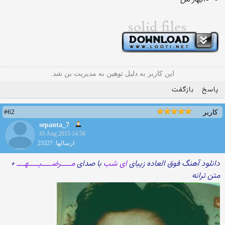
این کاربر به دلیل توهین به مدیریت بن شد.
پاسخ
بازگفت
#62
کاربر
sepanta_7
10 Aug 2015 14:56
ارسالها: 23327
دانلود آهنگ فوق العاده زیبای
ای شب
با صدای
مـــــرضـــــیـــــهــــ
+
متن ترانه