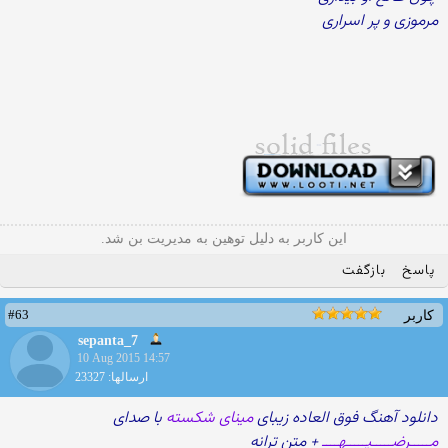
مرموزی و پر اسراری
این کاربر به دلیل توهین به مدیریت بن شد.
پاسخ
بازگفت
#63
کاربر
sepanta_7
10 Aug 2015 14:57
ارسالها: 23327
دانلود آهنگ فوق العاده زیبای
مینای شکسته
با صدای
مـــــرضـــــیـــــهــــ
+ متن ترانه