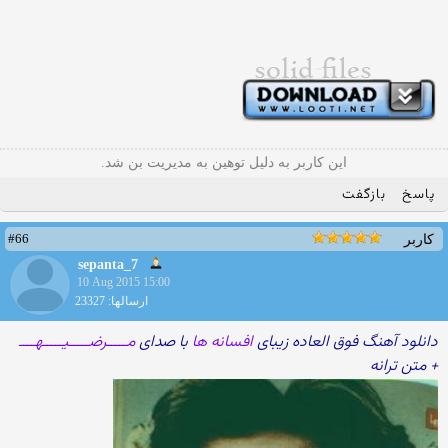
این کاربر به دلیل توهین به مدیریت بن شد.
پاسخ
بازگفت
#66
کاربر
sepanta_7
10 Aug 2015 15:00
ارسالها: 23327
دانلود آهنگ فوق العاده زیبای
افسانه ها
با صدای
مـــــرضـــــیـــــهــــ
+ متن ترانه