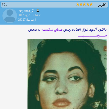
#61
کاربر
sepanta_7
10 Aug 2015 14:55
ارسالها: 23327
دانلود آلبوم فوق العاده زیبای
مینای شکسته
با صدای
مـــــرضـــــیـــــهــــ