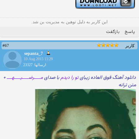
این کاربر به دلیل توهین به مدیریت بن شد.
پاسخ
بازگفت
#67
کاربر
sepanta_7
10 Aug 2015 15:29
ارسالها: 23327
دانلود آهنگ فوق العاده زیبای
تو را دیدم
با صدای
مـــــرضـــــیـــــهــــ
+
متن ترانه