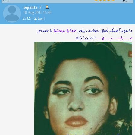
sepanta_7
10 Aug 2015 15:30
ارسالها: 23327
دانلود آهنگ فوق العاده زیبای
خدایا ببخشا
با صدای
مـــــرضـــــیـــــهــــ
+ متن ترانه