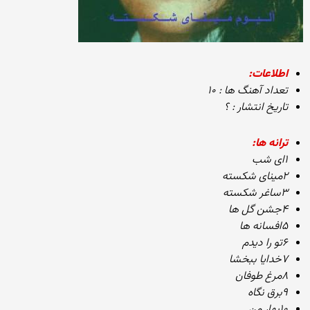
اطلاعات:
تعداد آهنگ ها : ۱۰
تاریخ انتشار : ؟
ترانه ها:
۱ای شب
۲مینای شکسته
۳ساغر شکسته
۴جشن گل ها
۵افسانه ها
۶تو را دیدم
۷خدایا ببخشا
۸مرغ طوفان
۹برق نگاه
۱۰بهار من