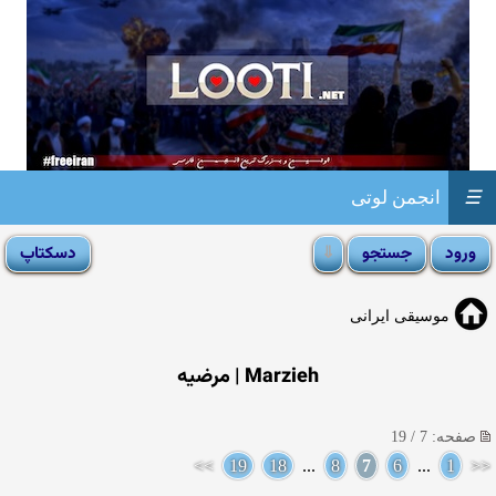
☰
انجمن لوتی
موسیقی ایرانی
Marzieh | مرضیه
صفحه: 7 / 19
>>
19
18
...
8
7
6
...
1
<<