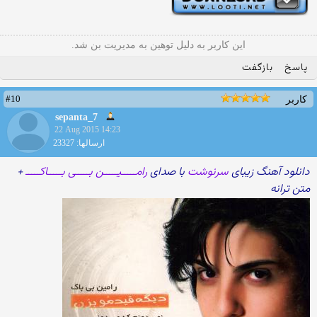
این کاربر به دلیل توهین به مدیریت بن شد.
پاسخ
بازگفت
#10
کاربر
sepanta_7
22 Aug 2015 14:23
ارسالها: 23327
دانلود آهنگ زیبای
سرنوشت
با صدای
رامـــــیـــــن بـــــی بـــــاکـــــ
+
متن ترانه