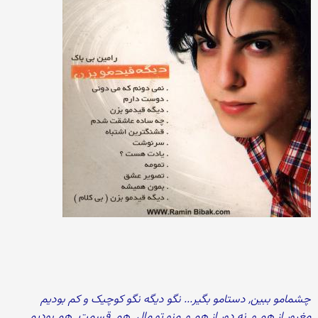
چشمامو ببین, دستامو بگیر... نگو دیگه نگو کوچیک و کم بودیم
مغرور از هم و, نه دور از هم و, منو تو مال ِ هم, قسمت ِ هم بودیم