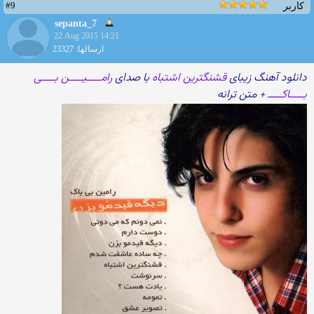
#9
کاربر
sepanta_7
22 Aug 2015 14:21
ارسالها: 23327
دانلود آهنگ زیبای
قشنگترین اشتباه
با صدای
رامـــــیـــــن بـــــی
بـــــاکـــــ
+ متن ترانه