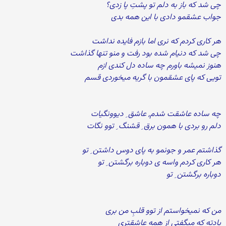
چی شد که باز به دلم تو پشتِ پا زدی؟
جواب عشقمو دادی با این همه بدی
هر کاری کردم که نری اما بازم فایده نداشت
چی شد که دنیام شده بود رفت و منو تنها گذاشت
هنوز نمیشه باورم چه ساده دل کندی ازم
تویی که پای عشقمون با گریه میخوردی قسم
چه ساده عاشقت شدم, عاشق ِ دیوونگیات
دلم رو بردی با همون برق ِ قشنگ ِ توو نگات
گذاشتم عمر و جونمو به پای دوس داشتن ِ تو
هر کاری کردم واسه ی دوباره برگشتن ِ تو
دوباره برگشتن ِ تو
من که نمیخواستم از توو قلبِ من بری
یادته که میگفتی از همه عاشقتری