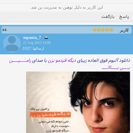
این کاربر به دلیل توهین به مدیریت بن شد.
پاسخ
بازگفت
#4
کاربر
sepanta_7
22 Aug 2015 14:08
ارسالها: 23327
دانلود آلبوم فوق العاده زیبای
دیگه قیدمو بزن
با صدای
رامـــــیـــــن
بـــــی بـــــاکـــــ