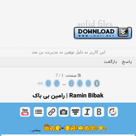
این کاربر به دلیل توهین به مدیریت بن شد.
پاسخ
بازگفت
صفحه: 1 / 7
>>
7
6
...
4
3
2
1
Ramin Bibak | رامین بی باک
بیشتر...