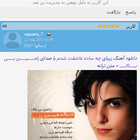
این کاربر به دلیل توهین به مدیریت بن شد.
پاسخ
بازگفت
#8
کاربر
sepanta_7
22 Aug 2015 14:19
ارسالها: 23327
دانلود آهنگ زیبای
چه ساده عاشقت شدم
با صدای
رامـــــیـــــن بـــــی
بـــــاکـــــ
+ متن ترانه