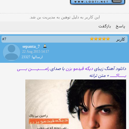
این کاربر به دلیل توهین به مدیریت بن شد.
پاسخ
بازگفت
#7
کاربر
sepanta_7
22 Aug 2015 14:17
ارسالها: 23327
دانلود آهنگ زیبای
دیگه قیدمو بزن
با صدای
رامـــــیـــــن بـــــی
بـــــاکـــــ
+ متن ترانه