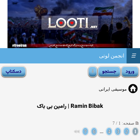
☰
انجمن لوتی
موسیقی ایرانی
Ramin Bibak | رامین بی باک
صفحه: 1 / 7
>>
7
6
...
4
3
2
1