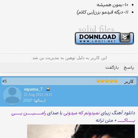
۱۰-بمون همیشه
۱۱-دیگه قیدمو بزن(بی کلام)
این کاربر به دلیل توهین به مدیریت بن شد.
پاسخ
بازگفت
#5
کاربر
sepanta_7
22 Aug 2015 14:11
ارسالها: 23327
دانلود آهنگ زیبای
نمیدونم که میدونی
با صدای
رامـــــیـــــن بـــــی
بـــــاکـــــ
+ متن ترانه