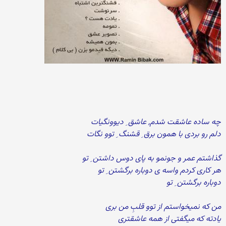
چه ساده عاشقت شدم, عاشق ِ دیوونگیات
دلم رو بردی با همون برق ِ قشنگ ِ توو نگات
گذاشتم عمر و جونمو به پای دوس داشتن ِ تو
هر کاری کردم واسه ی دوباره برگشتن ِ تو
دوباره برگشتن ِ تو
من که نمیخواستم از توو قلبِ من بری
یادته که میگفتی از همه عاشقتری