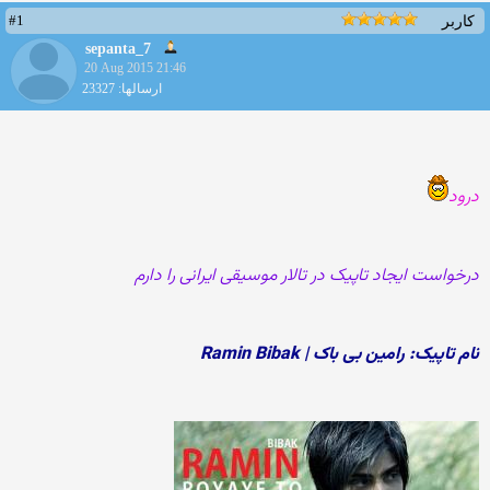
#1
کاربر
sepanta_7
20 Aug 2015 21:46
ارسالها: 23327
درود
درخواست ایجاد تاپیک در تالار موسیقی ایرانی را دارم
نام تاپیک: رامین بی باک | Ramin Bibak