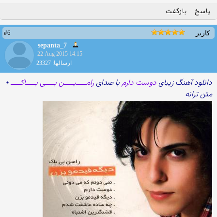
پاسخ
بازگفت
#6
کاربر
sepanta_7
22 Aug 2015 14:15
ارسالها: 23327
دانلود آهنگ زیبای
دوست دارم
با صدای
رامـــــیـــــن بـــــی بـــــاکـــــ
+
متن ترانه