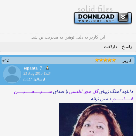
این کاربر به دلیل توهین به مدیریت بن شد.
پاسخ
بازگفت
#42
کاربر
sepanta_7
23 Aug 2015 15:34
ارسالها: 23327
دانلود آهنگ زیبای
گل های اطلسی
با صدای
ســـــیـــــمـــــیـــــن
غـــــانـــــم
+ متن ترانه