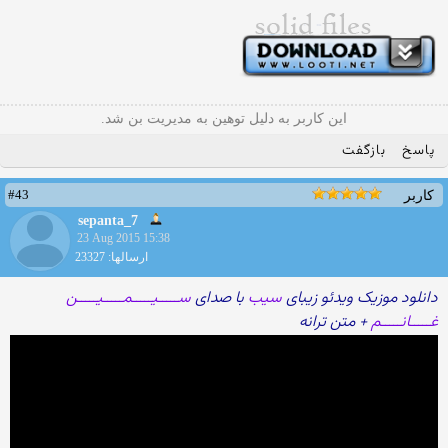
این کاربر به دلیل توهین به مدیریت بن شد.
پاسخ
بازگفت
#43
کاربر
sepanta_7
23 Aug 2015 15:38
ارسالها: 23327
دانلود موزیک ویدئو زیبای
سیب
با صدای
ســـــیـــــمـــــیـــــن
غـــــانـــــم
+ متن ترانه