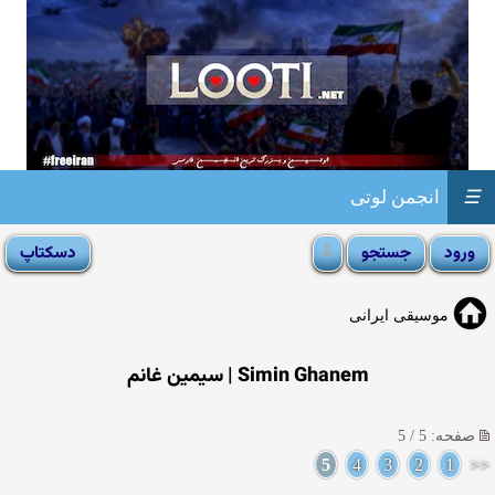
☰
انجمن لوتی
موسیقی ایرانی
Simin Ghanem | سیمین غانم
صفحه: 5 / 5
5
4
3
2
1
<<