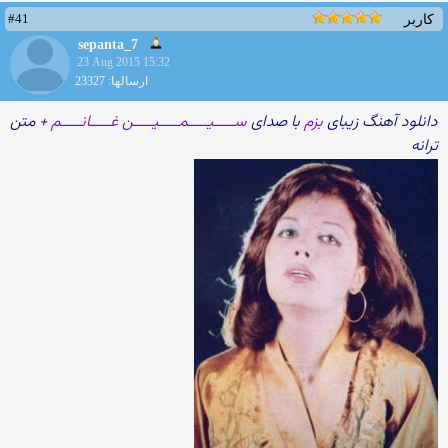
#41
کاربر
sepanta_7
23 Aug 2015 15:32
ارسالها: 23327
دانلود آهنگ زیبای
بزم
با صدای
ســـــیـــــمـــــیـــــن غـــــانـــــم
+ متن
ترانه