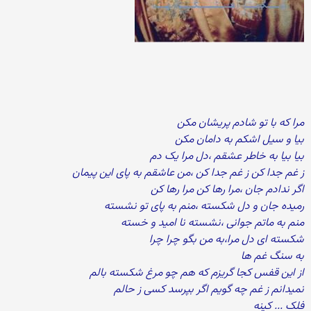
مرا که با تو شادم پریشان مکن
بیا و سیل اشکم به دامان مکن
بیا بیا به خاطر عشقم ،دل مرا یک دم
ز غم جدا کن ز غم جدا کن ،من عاشقم به پای این پیمان
اگر ندادم جان ،مرا رها کن مرا رها کن
رمیده جان و دل شکسته ،منم به پای تو نشسته
منم به ماتم جوانی ،نشسته نا امید و خسته
شکسته ای دل مرا،به من بگو چرا چرا
به سنگ غم ها
از این قفس کجا گریزم که هم چو مرغ شکسته بالم
نمیدانم ز غم چه گویم اگر بپرسد کسی ز حالم
فلک ... کینه