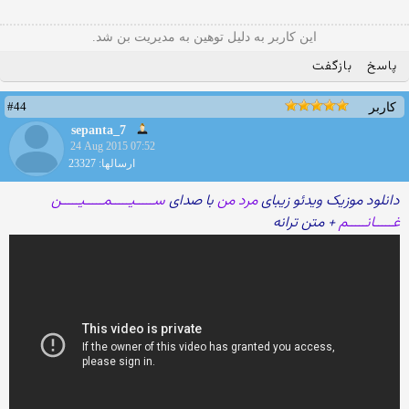
این کاربر به دلیل توهین به مدیریت بن شد.
پاسخ
بازگفت
#44
کاربر
sepanta_7
24 Aug 2015 07:52
ارسالها: 23327
دانلود موزیک ویدئو زیبای
مرد من
با صدای
ســـــیـــــمـــــیـــــن
غـــــانـــــم
+ متن ترانه