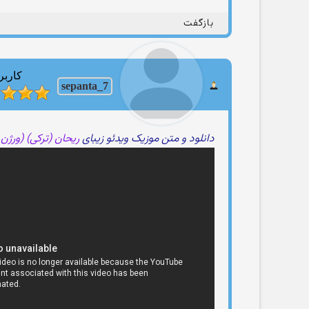
بازگفت
کاربر
sepanta_7
دانلود و متن موزیک ویدئو زیبای
ریحان (ترکی) (ورژن ۱)