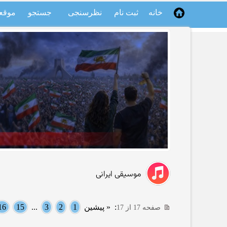
خانه
ثبت نام
نظرسنجی
جستجو
موقع
موسیقی ایرانی
:
« پیشین
1
2
3
...
15
16
صفحه 17 از 17