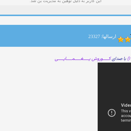
این کاربر به دلیل توهین به مدیریت بن شد.
ارسالها: 23327
با صدای
کـــــوروش یـــــغـــــمـــــایـــــی