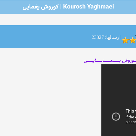
Kourosh Yaghmaei | کوروش یغمایی
ارسالها: 23327
ــوروش یـــــغـــــمـــــایـــــی