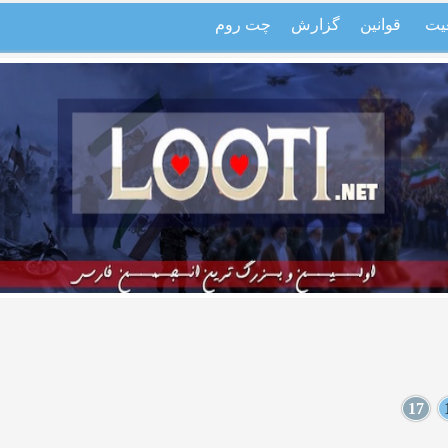
یت
قوانین
گزارش
چت روم
17