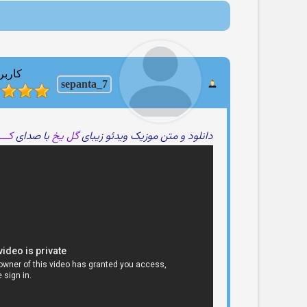
کاربر
sepanta_7
دانلود و متن موزیک ویدئو زیبای
گل یخ
با صدای
کـــ