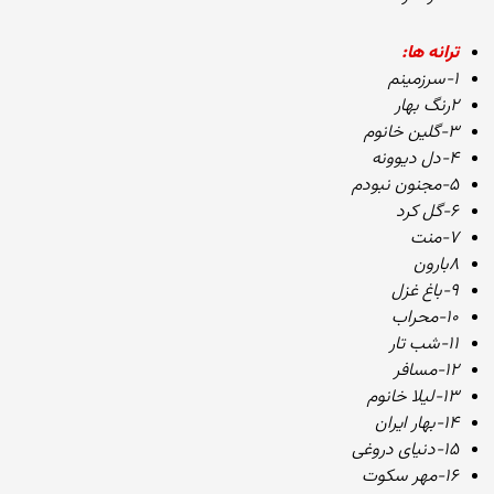
ترانه ها:
۱-سرزمینم
۲رنگ بهار
۳-گلین خانوم
۴-دل دیوونه
۵-مجنون نبودم
۶-گل کرد
۷-منت
۸بارون
۹-باغ غزل
۱۰-محراب
۱۱-شب تار
۱۲-مسافر
۱۳-لیلا خانوم
۱۴-بهار ایران
۱۵-دنیای دروغی
۱۶-مهر سکوت