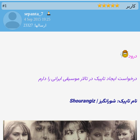
#1
کاربر
sepanta_7
4 Sep 2015 19:25
ارسالها: 23327
درود
درخواست ایجاد تاپیک در تالار موسیقی ایرانی را دارم
نام تاپیک: شورانگیز | Shourangiz