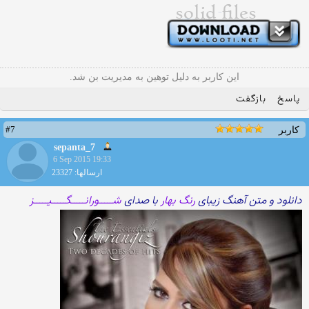
این کاربر به دلیل توهین به مدیریت بن شد.
پاسخ
بازگفت
#7
کاربر
sepanta_7
6 Sep 2015 19:33
ارسالها: 23327
دانلود و متن آهنگ زیبای
رنگ بهار
با صدای
شـــــورانـــــگـــــیـــــز