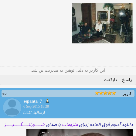
این کاربر به دلیل توهین به مدیریت بن شد.
پاسخ
بازگفت
#5
کاربر
sepanta_7
6 Sep 2015 19:29
ارسالها: 23327
دانلود آلبوم فوق العاده زیبای
ملزومات
با صدای
شـــــورانـــــگـــــیـــــز