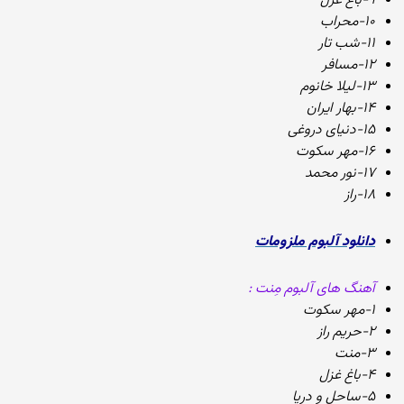
۹-باغ غزل
۱۰-محراب
۱۱-شب تار
۱۲-مسافر
۱۳-لیلا خانوم
۱۴-بهار ایران
۱۵-دنیای دروغی
۱۶-مهر سکوت
۱۷-نور محمد
۱۸-راز
دانلود آلبوم ملزومات
آهنگ های آلبوم مِنت :
۱-مهر سکوت
۲-حریم راز
۳-منت
۴-باغ غزل
۵-ساحل و دریا