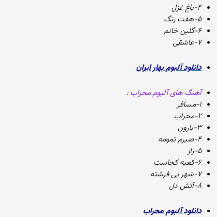
۴-باغ غزل
۵-هفت رنگ
۶-گلین خانم
۷-عاشقی
دانلود آلبوم بهار ایران
آهنگ های آلبوم محراب :
۱-مسافر
۲-محراب
۳-بارون
۴-صبرم تمومه
۵-راز
۶-کعبه کجاست
۷-شهر بی فرشته
۸-آتش دل
دانلود آلبوم محراب