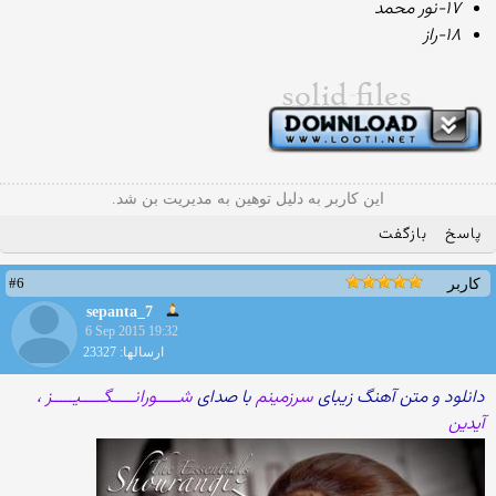
۱۷-نور محمد
۱۸-راز
این کاربر به دلیل توهین به مدیریت بن شد.
پاسخ
بازگفت
#6
کاربر
sepanta_7
6 Sep 2015 19:32
ارسالها: 23327
دانلود و متن آهنگ زیبای
سرزمینم
با صدای
شـــــورانـــــگـــــیـــــز ،
آیدین