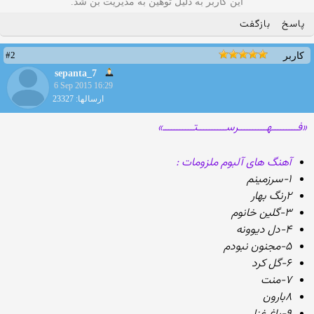
این کاربر به دلیل توهین به مدیریت بن شد.
پاسخ
بازگفت
#2
کاربر
sepanta_7
6 Sep 2015 16:29
ارسالها: 23327
«فـــــــــهــــــــــرســــــــــتـــــــــــ»
آهنگ های آلبوم ملزومات :
۱-سرزمینم
۲رنگ بهار
۳-گلین خانوم
۴-دل دیوونه
۵-مجنون نبودم
۶-گل کرد
۷-منت
۸بارون