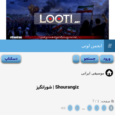
☰
انجمن لوتی
موسیقی ایرانی
Shourangiz | شورانگیز
صفحه: 1 / 7
>>
7
6
...
4
3
2
1