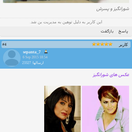
شورانگیز و پسرش
این کاربر به دلیل توهین به مدیریت بن شد.
پاسخ
بازگفت
#4
کاربر
sepanta_7
6 Sep 2015 18:54
ارسالها: 23327
عکس های شورانگیز