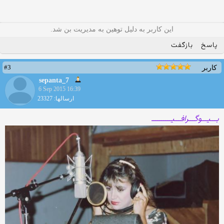
این کاربر به دلیل توهین به مدیریت بن شد.
پاسخ
بازگفت
#3
کاربر
sepanta_7
6 Sep 2015 16:39
ارسالها: 23327
بـــیـــوگـــرافـــیــــــــــ