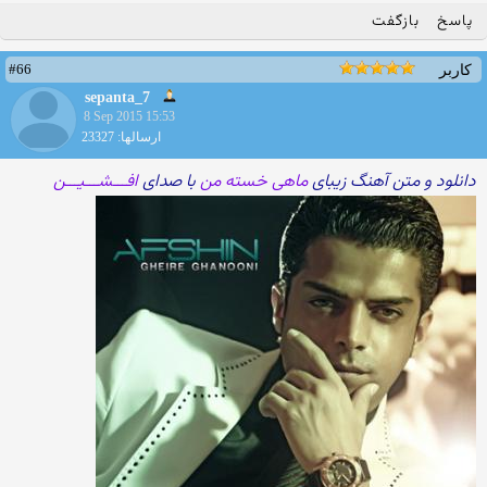
پاسخ
بازگفت
#66
کاربر
sepanta_7
8 Sep 2015 15:53
ارسالها: 23327
دانلود و متن آهنگ زیبای
ماهی خسته من
با صدای
افـــشـــیـــن