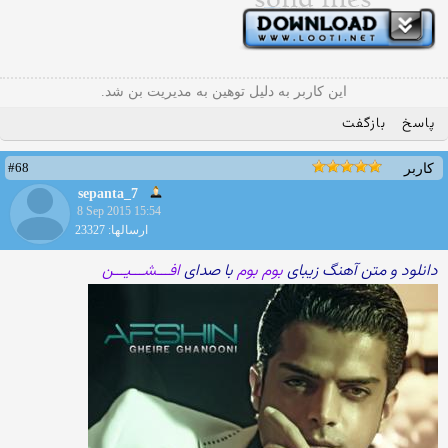
این کاربر به دلیل توهین به مدیریت بن شد.
پاسخ
بازگفت
#68
کاربر
sepanta_7
8 Sep 2015 15:54
ارسالها: 23327
دانلود و متن آهنگ زیبای
بوم بوم
با صدای
افـــشـــیـــن