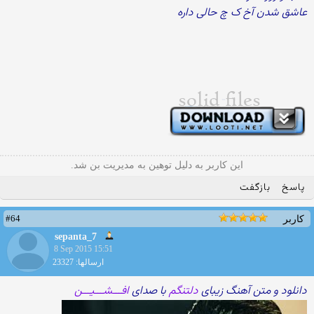
عاشق شدن آخ ک چ حالی داره
این کاربر به دلیل توهین به مدیریت بن شد.
پاسخ
بازگفت
#64
کاربر
sepanta_7
8 Sep 2015 15:51
ارسالها: 23327
دانلود و متن آهنگ زیبای
دلتنگم
با صدای
افـــشـــیـــن