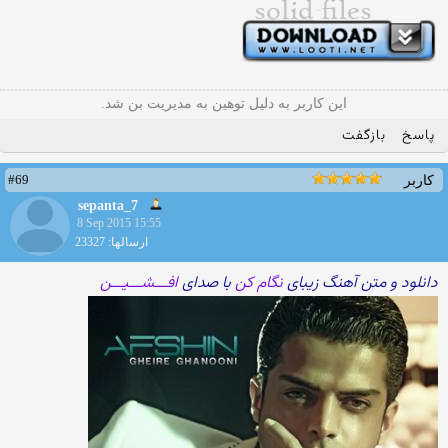
این کاربر به دلیل توهین به مدیریت بن شد.
پاسخ
بازگفت
#69
کاربر
sepanta_7
8 Sep 2015 15:55
ارسالها: 23327
دانلود و متن آهنگ زیبای
نگام کن
با صدای
افـــشـــیـــن