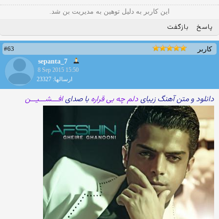
این کاربر به دلیل توهین به مدیریت بن شد.
پاسخ
بازگفت
#63
کاربر
sepanta_7
8 Sep 2015 15:50
ارسالها: 23327
دانلود و متن آهنگ زیبای
دلم چه بی قراره
با صدای
افـــشـــیـــن