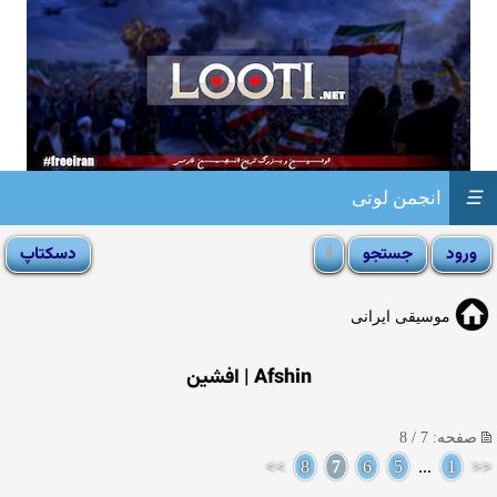
☰
انجمن لوتی
موسیقی ایرانی
Afshin | افشین
صفحه: 7 / 8
>>
8
7
6
5
...
1
<<