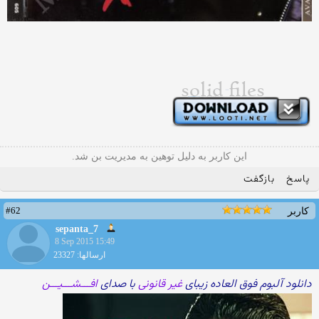
این کاربر به دلیل توهین به مدیریت بن شد.
پاسخ
بازگفت
#62
کاربر
sepanta_7
8 Sep 2015 15:49
ارسالها: 23327
دانلود آلبوم فوق العاده زیبای
غیر قانونی
با صدای
افـــشـــیـــن