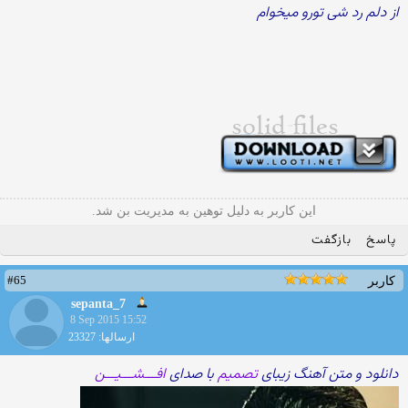
از دلم رد شی تورو میخوام
این کاربر به دلیل توهین به مدیریت بن شد.
پاسخ
بازگفت
#65
کاربر
sepanta_7
8 Sep 2015 15:52
ارسالها: 23327
دانلود و متن آهنگ زیبای
تصمیم
با صدای
افـــشـــیـــن