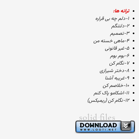
ترانه ها:
۱-دلم چه بی قراره
۲-دلتنگم
۳-تصمیم
۴-ماهی خسته من
۵-غیر قانونی
۶-بوم بوم
۷-نگام کن
۸-دختر شیرازی
۹-غریبه آشنا
۱۰-خلاصم کن
۱۱-اشکامو پاک کنم
۱۲-نگام کن (ریمیکس)