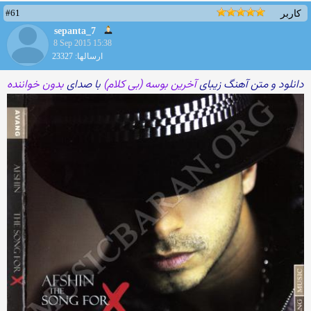
#61
کاربر
sepanta_7
8 Sep 2015 15:38
ارسالها: 23327
دانلود و متن آهنگ زیبای
آخرین بوسه (بی کلام)
با صدای
بدون خواننده