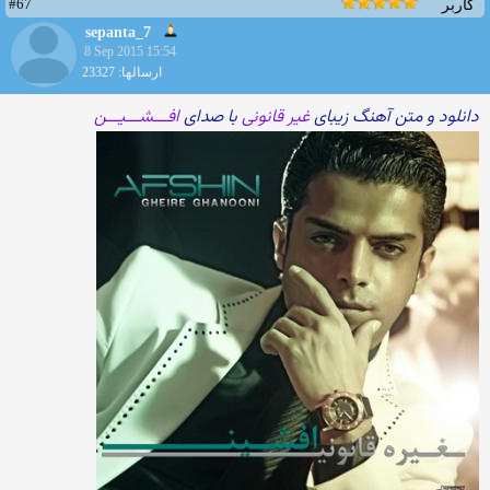
#67
کاربر
sepanta_7
8 Sep 2015 15:54
ارسالها: 23327
دانلود و متن آهنگ زیبای
غیر قانونی
با صدای
افـــشـــیـــن