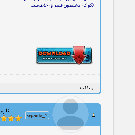
نگو که عشقمون فقط یه خاطرست
بازگفت
کاربر
sepanta_7