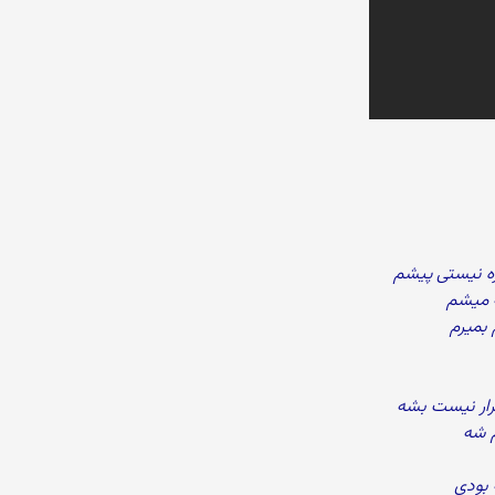
ه نیستی پیشم
ه میشم
بمیرم
رار نیست بشه
م شه
 بودی