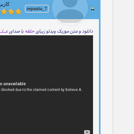
کاربر
sepanta_7
دانلود و متن موزیک ویدئو زیبای
حلقه
با صدای
عــلـ