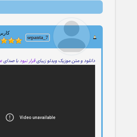
کاربر
sepanta_7
دانلود و متن موزیک ویدئو زیبای
قرار نبود
با صدای
عـ