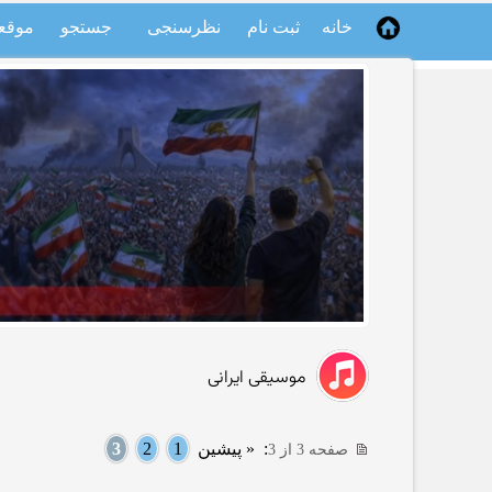
خانه
ثبت نام
نظرسنجی
جستجو
موقع
موسیقی ایرانی
:
« پیشین
1
2
3
صفحه 3 از 3