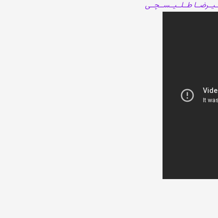
ـیــرضــا طــلــیــســچــی