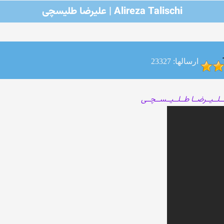
Alireza Talischi | علیرضا طلیسچی
ارسالها: 23327
ـلــیــرضــا طــلــیــســچــی