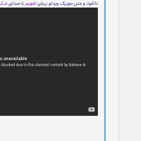
دانلود و متن موزیک ویدئو زیبای
تقویم
با صدای
عــلـ