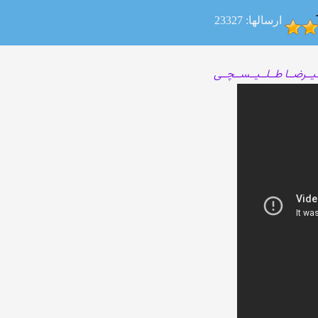
ارسالها: 23327
ـیــرضــا طــلــیــســچــی