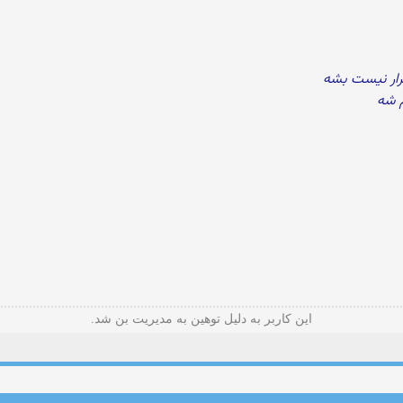
رار نیست بشه
م شه
این کاربر به دلیل توهین به مدیریت بن شد.