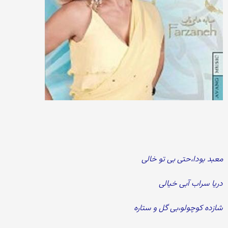
معبد بودا،حتی بی تو خالی
دریا سراب آبی خیالی
شازده کوچولو،بی گل و ستاره