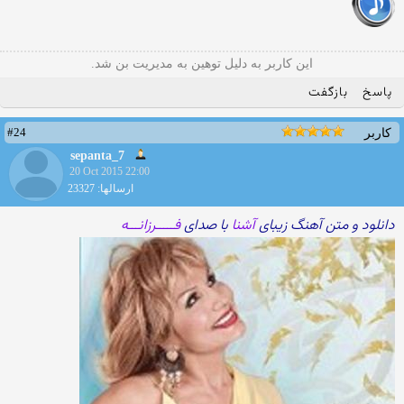
این کاربر به دلیل توهین به مدیریت بن شد.
پاسخ
بازگفت
#24
کاربر
sepanta_7
20 Oct 2015 22:00
ارسالها: 23327
دانلود و متن آهنگ زیبای
آشنا
با صدای
فـــــرزانـــه