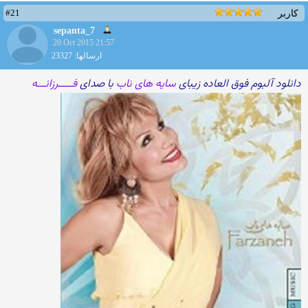
#21
کاربر
sepanta_7
20 Oct 2015 21:57
ارسالها: 23327
دانلود آلبوم فوق العاده زیبای
سایه های ناب
با صدای
فـــــرزانـــه