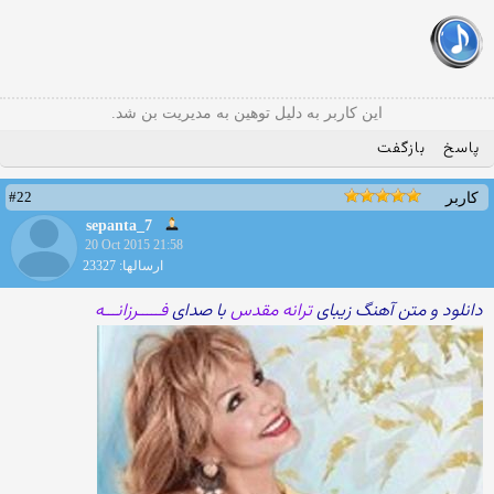
این کاربر به دلیل توهین به مدیریت بن شد.
پاسخ
بازگفت
#22
کاربر
sepanta_7
20 Oct 2015 21:58
ارسالها: 23327
دانلود و متن آهنگ زیبای
ترانه مقدس
با صدای
فـــــرزانـــه