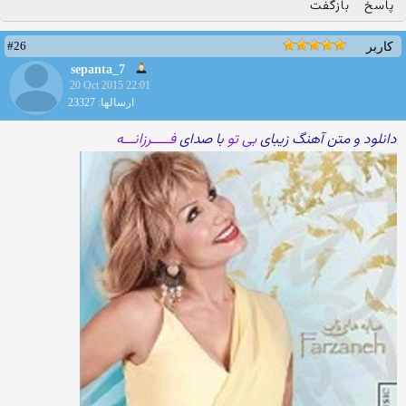
پاسخ
بازگفت
#26
کاربر
sepanta_7
20 Oct 2015 22:01
ارسالها: 23327
دانلود و متن آهنگ زیبای
بی تو
با صدای
فـــــرزانـــه