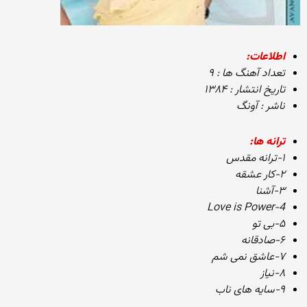
اطلاعات:
تعداد آهنگ ها : ۹
تاریخ انتشار : ۱۳۸۴
ناشر : آونگ
ترانه ها:
۱-ترانه مقدس
۲-کار عشقه
۳-آشنا
4-Love is Power
۵-بی تو
۶-صادقانه
۷-عاشق نمی شم
۸-نیاز
۹-سایه های ناب