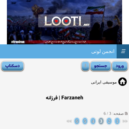
☰
انجمن لوتی
موسیقی ایرانی
Farzaneh | فرزانه
صفحه: 3 / 6
>>
6
5
4
3
2
1
<<