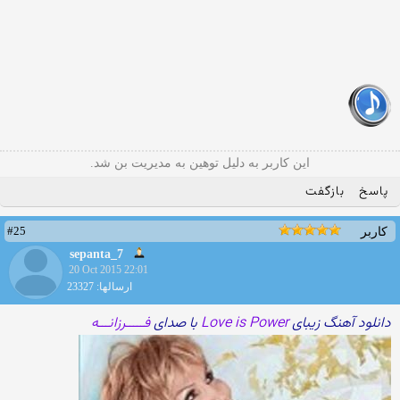
این کاربر به دلیل توهین به مدیریت بن شد.
پاسخ
بازگفت
#25
کاربر
sepanta_7
20 Oct 2015 22:01
ارسالها: 23327
دانلود آهنگ زیبای
Love is Power
با صدای
فـــــرزانـــه