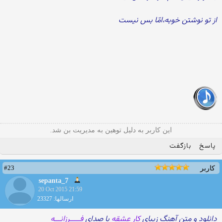
از تو نوشتن خوبه،امّا بس نیست
این کاربر به دلیل توهین به مدیریت بن شد.
پاسخ
بازگفت
#23
کاربر
sepanta_7
20 Oct 2015 21:59
ارسالها: 23327
دانلود و متن آهنگ زیبای
کار عشقه
با صدای
فـــــرزانـــه