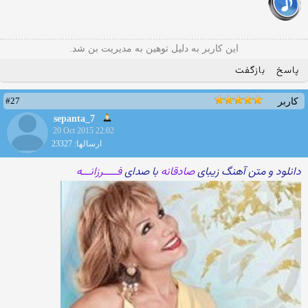
این کاربر به دلیل توهین به مدیریت بن شد.
پاسخ
بازگفت
#27
کاربر
sepanta_7
20 Oct 2015 22:02
ارسالها: 23327
دانلود و متن آهنگ زیبای
صادقانه
با صدای
فـــــرزانـــه