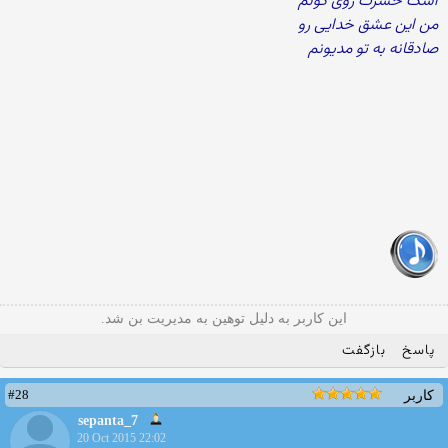
اشک حسرت روی گونم
من این عشق خدایی رو
صادقانه به تو مدیونم
این کاربر به دلیل توهین به مدیریت بن شد.
پاسخ
بازگفت
#28
کاربر
sepanta_7
20 Oct 2015 22:02