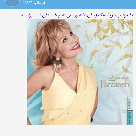
ارسالها: 23327
دانلود و متن آهنگ زیبای
عاشق نمی شم
با صدای
فـــــرزانـــه