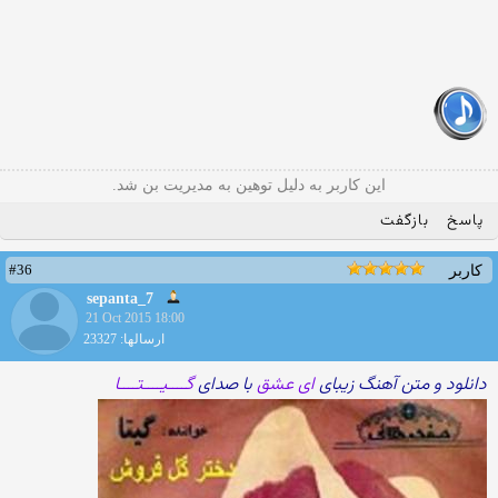
این کاربر به دلیل توهین به مدیریت بن شد.
پاسخ
بازگفت
#36
کاربر
sepanta_7
21 Oct 2015 18:00
ارسالها: 23327
دانلود و متن آهنگ زیبای
ای عشق
با صدای
گــــیــــتــــا