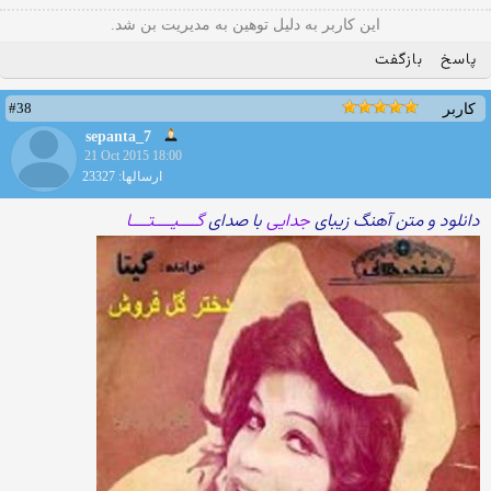
این کاربر به دلیل توهین به مدیریت بن شد.
پاسخ
بازگفت
#38
کاربر
sepanta_7
21 Oct 2015 18:00
ارسالها: 23327
دانلود و متن آهنگ زیبای
جدایی
با صدای
گــــیــــتــــا