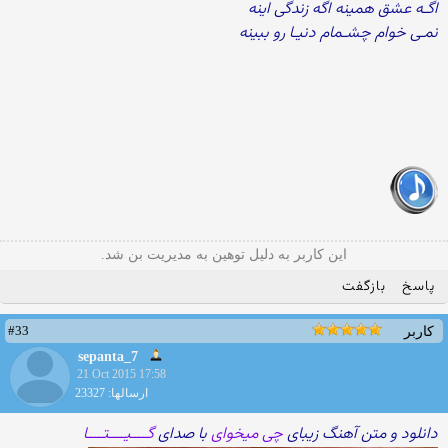
اگـه عشق همینه اگه زندگی اینه
نمـی خوام چشـمام دنیـا رو ببینه
این کاربر به دلیل توهین به مدیریت بن شد.
پاسخ
بازگفت
#33
کاربر
sepanta_7
21 Oct 2015 17:58
ارسالها: 23327
دانلود و متن آهنگ زیبای
چی میخوای
با صدای
گــــیــــتــــا