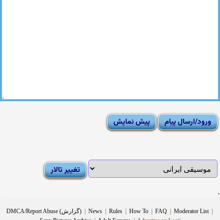
|
Moderator List
|
FAQ
|
How To
|
Rules
|
News
|
DMCA/Report Abuse (گزارش)