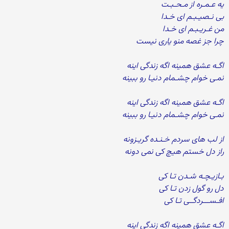
یه عـمـره از مـحـبـت
بی نـصیـبـم ای خـدا
من غـریـبـم ای خـدا
چرا جز غصه منو یاری نیست
اگـه عشق همینه اگه زندگی اینه
نمـی خوام چشـمام دنیـا رو ببینه
اگـه عشق همینه اگه زندگی اینه
نمـی خوام چشـمام دنیـا رو ببینه
از لب های سردم خـنـده گریـزونه
راز دل خستم هیچ کی نمی دونه
بـازیـچـه شـدن تـا کی
دل رو گول زدن تـا کی
افـســـردگــی تـا کی
اگـه عشق همینه اگه زندگی اینه