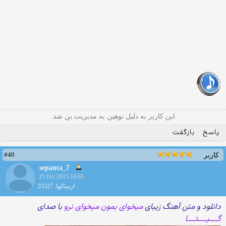
این کاربر به دلیل توهین به مدیریت بن شد.
پاسخ
بازگفت
#40
کاربر
sepanta_7
21 Oct 2015 18:01
ارسالها: 23327
دانلود و متن آهنگ زیبای
میخوای بمون میخوای نرو
با صدای
گــــیــــتــــا