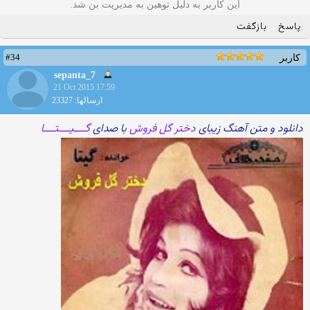
این کاربر به دلیل توهین به مدیریت بن شد.
پاسخ
بازگفت
#34
کاربر
sepanta_7
21 Oct 2015 17:59
ارسالها: 23327
دانلود و متن آهنگ زیبای
دختر گل فروش
با صدای
گــــیــــتــــا