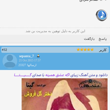
این کاربر به دلیل توهین به مدیریت بن شد.
پاسخ
بازگفت
#32
کاربر
sepanta_7
21 Oct 2015 17:57
ارسالها: 23327
دانلود و متن آهنگ زیبای
اگه عشق همینه
با صدای
گــــیــــتــــا