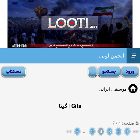
☰
انجمن لوتی
موسیقی ایرانی
Gita | گیتا
صفحه: 4 / 7
>>
7
...
5
4
3
2
1
<<