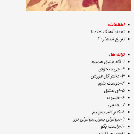
اطلاعات:
تعداد آهنگ ها : ۱۱
تاریخ انتشار : ؟
ترانه ها:
۱-اگه عشق همینه
۲-چی میخوای
۳-دختر گل فروش
۴-دوست دارم
۵-ای عشق
۶-حسودا
۷-جدایی
۸-کنار هم بمونیم
۹-میخوای بمون میخوای نرو
۱۰-راست بگو
۱۱-صدام نکردی