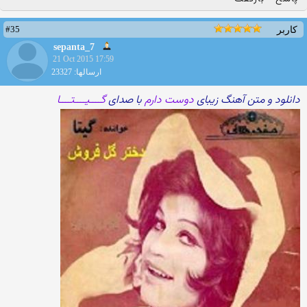
#35
کاربر
sepanta_7
21 Oct 2015 17:59
ارسالها: 23327
دانلود و متن آهنگ زیبای
دوست دارم
با صدای
گــــیــــتــــا