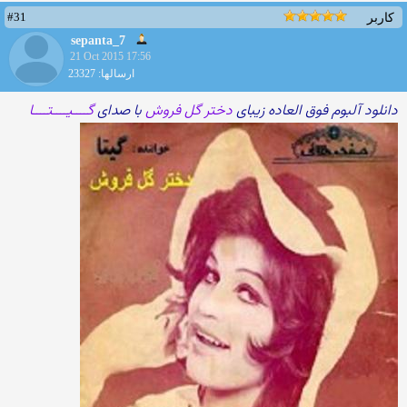
#31
کاربر
sepanta_7
21 Oct 2015 17:56
ارسالها: 23327
دانلود آلبوم فوق العاده زیبای
دختر گل فروش
با صدای
گــــیــــتــــا