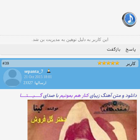
این کاربر به دلیل توهین به مدیریت بن شد.
پاسخ
بازگفت
#39
کاربر
sepanta_7
21 Oct 2015 18:01
ارسالها: 23327
دانلود و متن آهنگ زیبای
کنار هم بمونیم
با صدای
گــــیــــتــــا