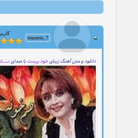
کاربر
sepanta_7
دانلود و متن آهنگ زیبای
خود پرست
با صدای
نـــــا