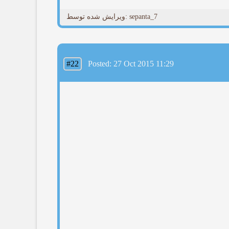
ویرایش شده توسط: sepanta_7
#22
Posted: 27 Oct 2015 11:29