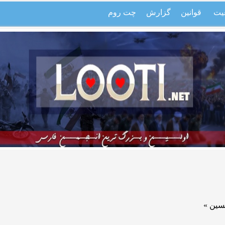
یت
قوانین
گزارش
چت روم
سین »