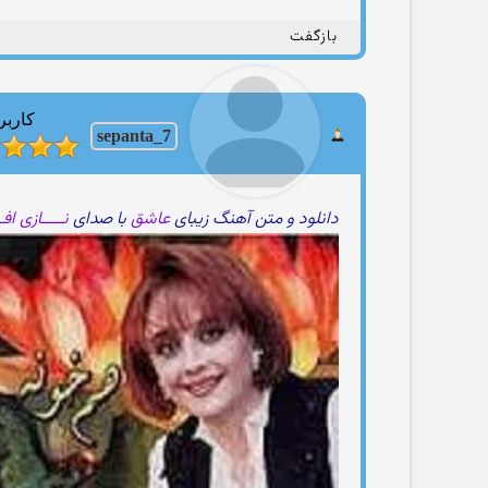
بازگفت
کاربر
sepanta_7
دانلود و متن آهنگ زیبای
عاشق
با صدای
نـــــازی افـ