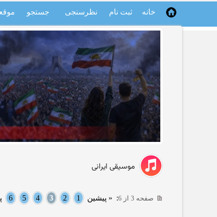
خانه
ثبت نام
نظرسنجی
جستجو
موقع
موسیقی ایرانی
:
« پیشین
1
2
3
4
5
6
پ
صفحه 3 از 6