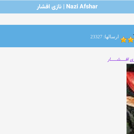
Nazi Afshar | نازی افشار
ارسالها: 23327
زی افــــشـــــار