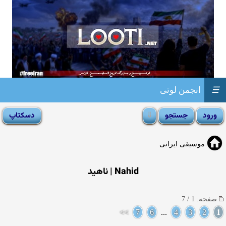
☰
انجمن لوتی
موسیقی ایرانی
Nahid | ناهید
صفحه: 1 / 7
>>
7
6
...
4
3
2
1