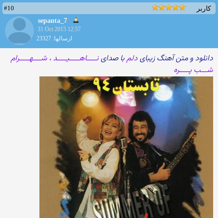
#10
کاربر
sepanta_7
31 Oct 2015 12:57
ارسالها: 23327
دانلود و متن آهنگ زیبای
دلم
با صدای
نـــــاهـــــیـــــد ، شــــهـــــرام
شـــب پـــــره