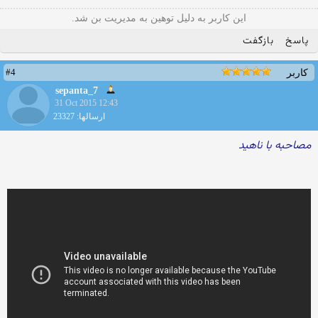
این کاربر به دلیل توهین به مدیریت بن شد.
پاسخ
بازگفت
#4
کاربر
sepanta_7
31 Oct 2015 12:43
ارسالها: 23327
مصاحبه با ناهید