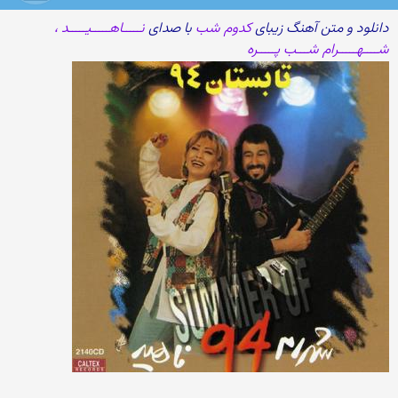
دانلود و متن آهنگ زیبای
کدوم شب
با صدای
نـــــاهـــــیـــــد ،
شــــهـــــرام شـــب پـــــره