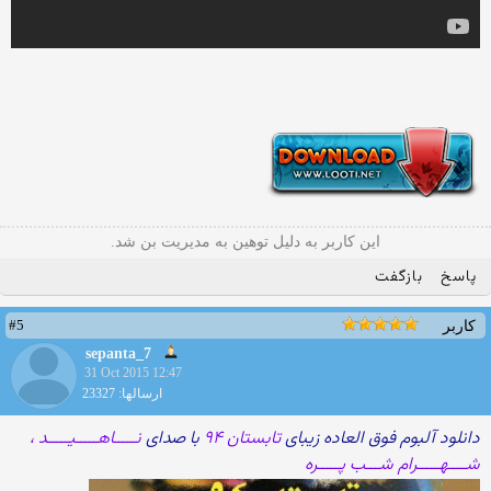
این کاربر به دلیل توهین به مدیریت بن شد.
پاسخ
بازگفت
#5
کاربر
sepanta_7
31 Oct 2015 12:47
ارسالها: 23327
دانلود آلبوم فوق العاده زیبای
تابستان ۹۴
با صدای
نـــــاهـــــیـــــد ،
شــــهـــــرام شـــب پـــــره