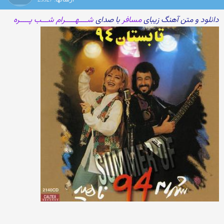
دانلود و متن آهنگ زیبای
مسافر
با صدای
شــــهـــــرام شـــب پـــــره