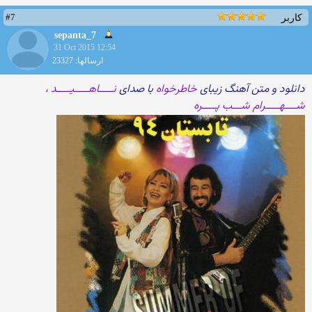
#7
کاربر
sepanta_7
31 Oct 2015 12:54
ارسالها: 23327
دانلود و متن آهنگ زیبای
خاطرخواه
با صدای
نـــــاهـــــیـــــد ،
شــــهـــــرام شـــب پـــــره