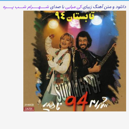
دانلود و متن آهنگ زیبای
کی میایی
با صدای
شــــهـــــرام شـــب پـــــره