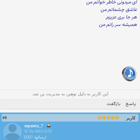
ای میدونی خاطر خواتم من
عاشق چشماتم من
هر جا بری عزیزم
همیشه سر راتم من
این کاربر به دلیل توهین به مدیریت بن شد.
پاسخ
بازگفت
#8
کاربر
sepanta_7
31 Oct 2015 12:55
ارسالها: 23327