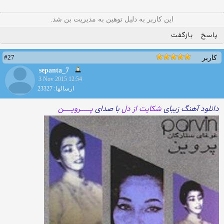
این کاربر به دلیل توهین به مدیریت بن شد.
پاسخ
بازگفت
#27
کاربر
sepanta_7
3 Nov 2015 12:54
ارسالها: 23327
دانلود آهنگ زیبای
شکایت از دل
با صدای
پـــــرویــــن