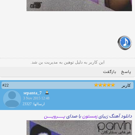
این کاربر به دلیل توهین به مدیریت بن شد.
پاسخ
بازگفت
#22
کاربر
sepanta_7
3 Nov 2015 12:48
ارسالها: 23327
دانلود آهنگ زیبای
زمستون
با صدای
پـــــرویــــن