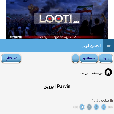
☰
انجمن لوتی
موسیقی ایرانی
Parvin | پروین
صفحه: 3 / 4
>>
4
3
2
1
<<