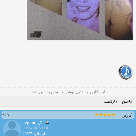
این کاربر به دلیل توهین به مدیریت بن شد.
پاسخ
بازگفت
#28
کاربر
sepanta_7
3 Nov 2015 13:01
ارسالها: 23327