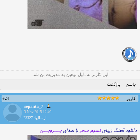
این کاربر به دلیل توهین به مدیریت بن شد.
پاسخ
بازگفت
#24
کاربر
sepanta_7
3 Nov 2015 12:49
ارسالها: 23327
دانلود آهنگ زیبای
نسیم سحر
با صدای
پـــــرویــــن