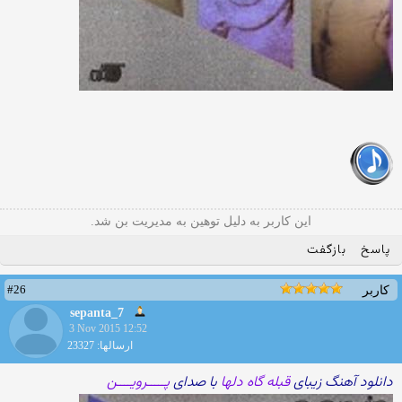
این کاربر به دلیل توهین به مدیریت بن شد.
پاسخ
بازگفت
#26
کاربر
sepanta_7
3 Nov 2015 12:52
ارسالها: 23327
دانلود آهنگ زیبای
قبله گاه دلها
با صدای
پـــــرویــــن