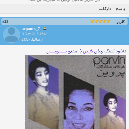
پاسخ
بازگفت
#23
کاربر
sepanta_7
3 Nov 2015 12:48
ارسالها: 23327
دانلود آهنگ زیبای
نازنین
با صدای
پـــــرویــــن