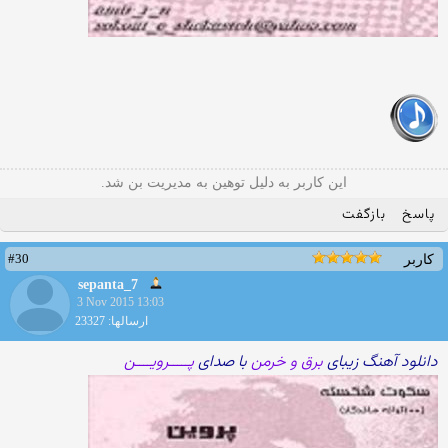
این کاربر به دلیل توهین به مدیریت بن شد.
پاسخ
بازگفت
#30
کاربر
sepanta_7
3 Nov 2015 13:03
ارسالها: 23327
دانلود آهنگ زیبای
برق و خرمن
با صدای
پـــــرویــــن