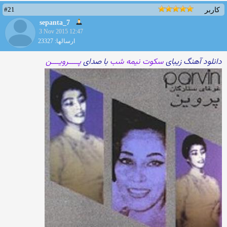
#21
کاربر
sepanta_7
3 Nov 2015 12:47
ارسالها: 23327
دانلود آهنگ زیبای
سکوت نیمه شب
با صدای
پـــــرویــــن