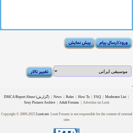
|
Moderator List
|
FAQ
|
How To
|
Rules
|
News
|
DMCA/Report Abuse (گزارش)
Sexy Pictures Archive
|
Adult Forums
|
Advertise on Looti
Copyright © 2009-2025
Looti.net
. Looti Forums is not responsible for the content of external
sites