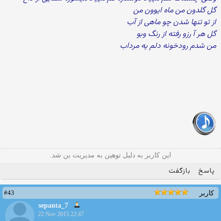
گل گلدون من ماه ایوون من
از تو تنها شدن چو ماهی از آب
گل هر آ رزو رفته از رنگ وبو
من شدم رودخونه دلم یه مرداب
این کاربر به دلیل توهین به مدیریت بن شد.
پاسخ
بازگفت
#43
کاربر
sepanta_7
22 Nov 2015 22:47