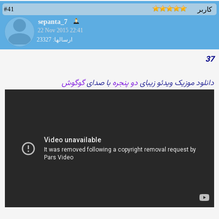
#41
کاربر
sepanta_7
22 Nov 2015 22:41
ارسالها: 23327
37
دانلود موزیک ویدئو زیبای
دو پنجره
با صدای
گوگوش