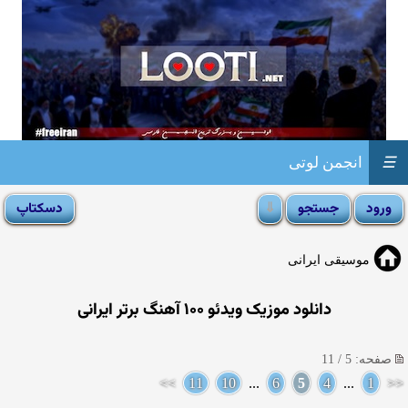
☰
انجمن لوتی
موسیقی ایرانی
دانلود موزیک ویدئو ۱۰۰ آهنگ برتر ايرانی
صفحه: 5 / 11
>>
11
10
...
6
5
4
...
1
<<