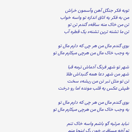
توبه فکر جنگل آهن وآسمون خراش
من به فکر یه اتاق اندازه تو واسه خواب
تن من خاک منه ساقهء گندم تن تو
تن ما تشنه ترین تشنهء یک قطره آب
بوی گندم مال من هر چی که دارم مال تو
یه وجب خاک مال من هرچی میکارم مال تو
شهر تو شهر فرنگ آدماش ترمه قبا
شهر من شهر دعا همه گنبداش طلا
تن تو مثل تبر تن من ریشهء سخت
طپش عکس یه قلب مونده اما رو درخت
بوی گندم مال من هر چی که دارم مال تو
یه وجب خاک مال من هرچی میکارم مال تو
نباید مرثیه گو باشم واسه خاک تنم
تو آخه مسافری خون رگ اینجا منم