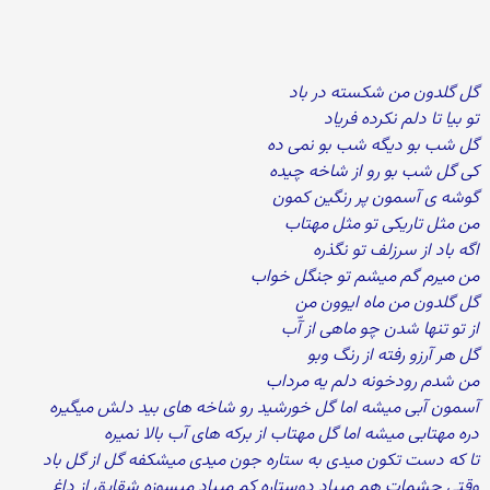
گل گلدون من شکسته در باد
تو بیا تا دلم نکرده فریاد
گل شب بو دیگه شب بو نمی ده
کی گل شب بو رو از شاخه چیده
گوشه ی آسمون پر رنگین کمون
من مثل تاریکی تو مثل مهتاب
اگه باد از سرزلف تو نگذره
من میرم گم میشم تو جنگل خواب
گل گلدون من ماه ایوون من
از تو تنها شدن چو ماهی از آّب
گل هر آرزو رفته از رنگ وبو
من شدم رودخونه دلم یه مرداب
آسمون آبی میشه اما گل خورشید رو شاخه های بید دلش میگیره
دره مهتابی میشه اما گل مهتاب از برکه های آب بالا نمیره
تا که دست تکون میدی به ستاره جون میدی میشکفه گل از گل باد
وقتی چشمات هم مییاد دوستاره کم مییاد میسوزه شقایق از داغ