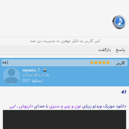
این کاربر به دلیل توهین به مدیریت بن شد.
پاسخ
بازگفت
#45
کاربر
sepanta_7
23 Nov 2015 21:46
ارسالها: 23327
41
دانلود موزیک ویدئو زیبای
نون و پنیر و سبزی
با صدای
داریوش ، ابی