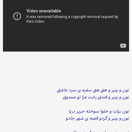
نون و پنیر و هق هق سفره ی سرد عاشق
نون و پنیر و فندق رخت عزا تو صندوق
نون بیات و حلوا سوخته حریر دریا
نون و پنیر و گردو قصه ی شهر جادو