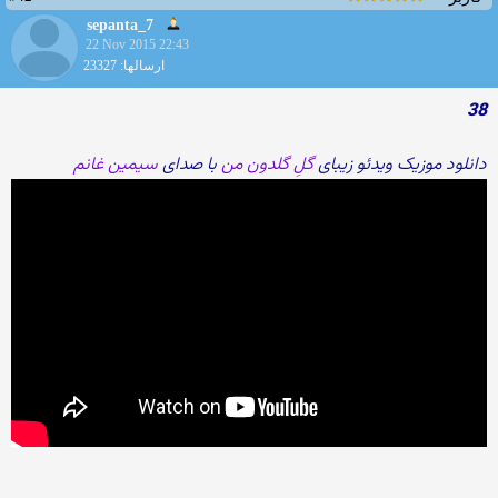
sepanta_7
22 Nov 2015 22:43
ارسالها: 23327
38
دانلود موزیک ویدئو زیبای
گلِ گلدون من
با صدای
سیمین غانم