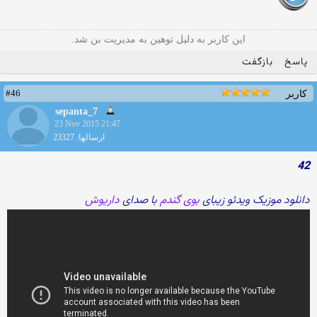
این کاربر به دلیل توهین به مدیریت بن شد.
پاسخ
بازگفت
#46
کاربر
sepanta_7
23 Nov 2015 21:47
ارسالها: 23327
42
دانلود موزیک ویدئو زیبای
بوی گندم
با صدای
داریوش