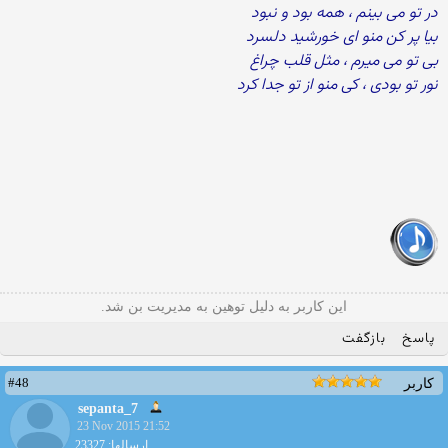
در تو می بینم ، همه بود و نبود
بیا پر کن منو ای خورشید دلسرد
بی تو می میرم ، مثل قلب چراغ
نور تو بودی ، کی منو از تو جدا کرد
این کاربر به دلیل توهین به مدیریت بن شد.
پاسخ
بازگفت
#48
کاربر
sepanta_7
23 Nov 2015 21:52
ارسالها: 23327