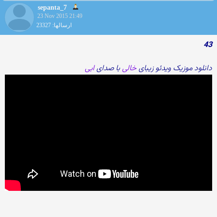
sepanta_7
23 Nov 2015 21:49
ارسالها: 23327
43
دانلود موزیک ویدئو زیبای
خالی
با صدای
ابی