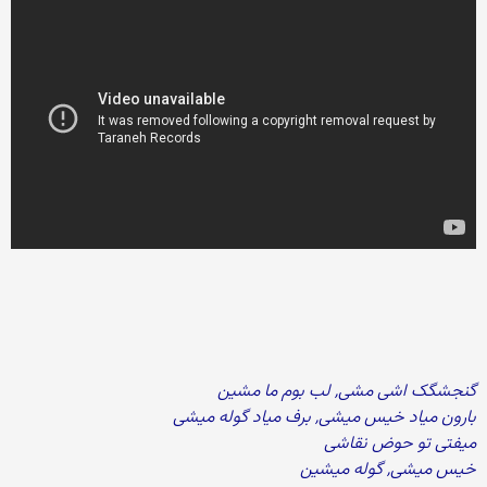
گنجشگک اشی مشی, لب بوم ما مشین
بارون میاد خیس میشی, برف میاد گوله میشی
میفتی تو حوض نقاشی
خیس میشی, گوله میشین