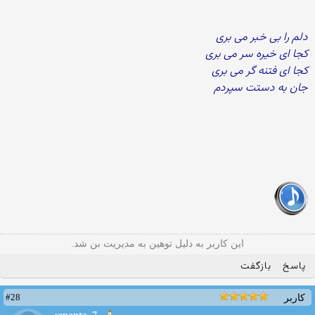
دلم را بی خبر می بری
کجا ای خیره سر می بری
کجا ای فتنه گر می بری
جان به دستت سپردم
این کاربر به دلیل توهین به مدیریت بن شد.
پاسخ
بازگفت
#28
کاربر