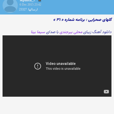
sepanta_7
6 Dec 2015 23:42
ارسالها: 23327
گلهای صحرایی : برنامه شماره « ۳۱ »
دانلود آهنگ زیبای
محلی بیرجندی
با صدای
سیما بینا