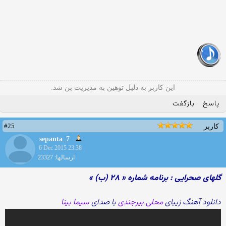
این کاربر به دلیل توهین به مدیریت بن شد.
پاسخ
بازگفت
#25
کاربر
sepanta_7
6 Dec 2015 23:38
ارسالها: 23327
گلهای صحرایی : برنامه شماره « ۲۸ (ب) »
دانلود آهنگ زیبای
محلی بیرجندی
با صدای
سیما بینا