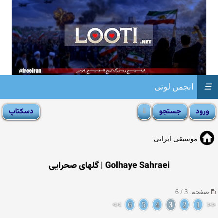
☰
انجمن لوتی
موسیقی ایرانی
Golhaye Sahraei | گلهای صحرایی
صفحه: 3 / 6
>>
6
5
4
3
2
1
<<