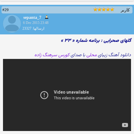
#29
کاربر
sepanta_7
6 Dec 2015 23:48
ارسالها: 23327
گلهای صحرایی : برنامه شماره « ۳۳ »
دانلود آهنگ زیبای
محلی
با صدای
کورس سرهنگ زاده