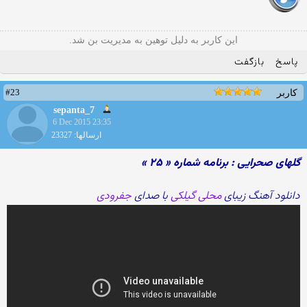
این کاربر به دلیل توهین به مدیریت بن شد.
پاسخ
بازگفت
#23
کاربر
sepanta_7
6 Dec 2015 23:35
ارسالها: 23327
گلهای صحرایی : برنامه شماره « ۲۵ »
دانلود آهنگ زیبای
محلی گیلکی
با صدای
جفرودی