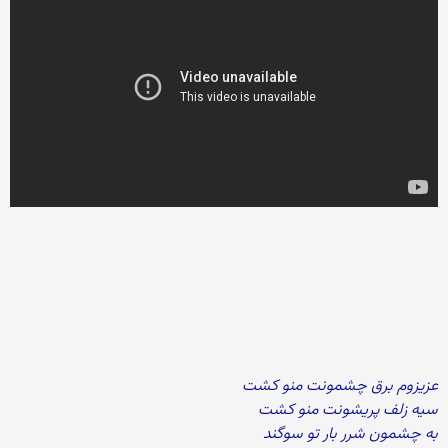
عزیزوم برق چشمونت منو کشت
سیه زلف پریشونت منو کشت
به چشمون شرر بار تو سوگند