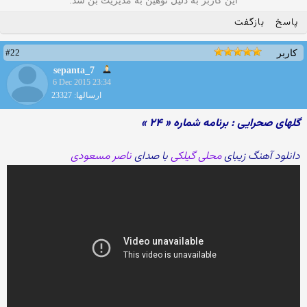
این کاربر به دلیل توهین به مدیریت بن شد.
پاسخ
بازگفت
#22
کاربر
sepanta_7
6 Dec 2015 23:34
ارسالها: 23327
گلهای صحرایی : برنامه شماره « ۲۴ »
دانلود آهنگ زیبای
محلی گیلکی
با صدای
ناصر مسعودی