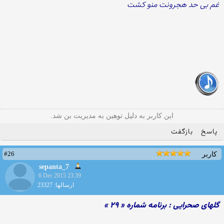
غم بی حد هجرونت منو کشت
این کاربر به دلیل توهین به مدیریت بن شد.
پاسخ
بازگفت
#26
کاربر
sepanta_7
6 Dec 2015 23:39
ارسالها: 23327
گلهای صحرایی : برنامه شماره « ۲۹ »