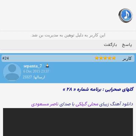
این کاربر به دلیل توهین به مدیریت بن شد.
پاسخ
بازگفت
#24
کاربر
sepanta_7
6 Dec 2015 23:37
ارسالها: 23327
گلهای صحرایی : برنامه شماره « ۲۸ »
دانلود آهنگ زیبای
محلی گیلکی
با صدای
ناصر مسعودی