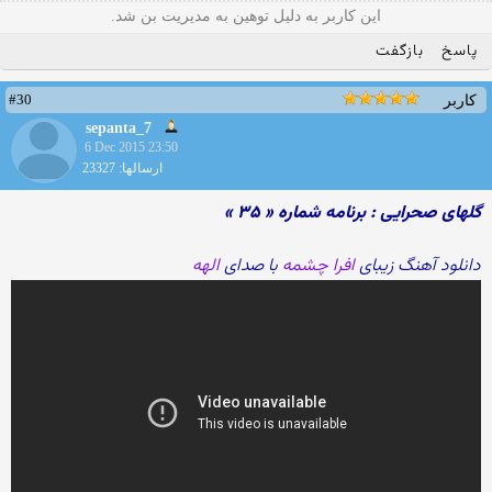
این کاربر به دلیل توهین به مدیریت بن شد.
پاسخ
بازگفت
#30
کاربر
sepanta_7
6 Dec 2015 23:50
ارسالها: 23327
گلهای صحرایی : برنامه شماره « ۳۵ »
دانلود آهنگ زیبای
افرا چشمه
با صدای
الهه