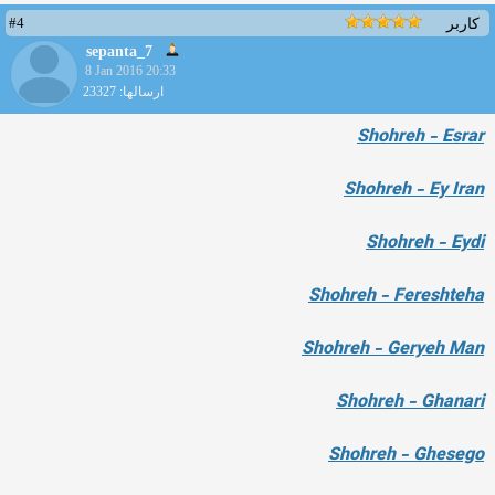
#4
کاربر
sepanta_7
8 Jan 2016 20:33
ارسالها: 23327
Shohreh - Esrar
Shohreh - Ey Iran
Shohreh - Eydi
Shohreh - Fereshteha
Shohreh - Geryeh Man
Shohreh - Ghanari
Shohreh - Ghesego