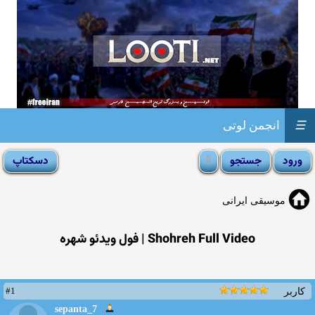
☰
انجمن لوتی
موسیقی ایرانی
Shohreh Full Video | فول ویدئو شهره
#1
کاربر
sepanta_7