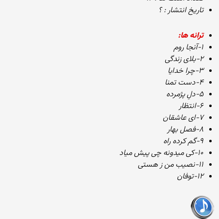
تاریخ انتشار : ؟
ترانه ها:
۱-آنجا روم
۲-بلای زندگی
۳-چرا خدایا
۴-دست تمنا
۵-دلِ پژمرده
۶-انتظار
۷-ای عاشقان
۸-فصل بهار
۹-گم کرده راه
۱۰-کی میدونه چی پیش میاد
۱۱-نصیب من ز هستی
۱۲-توفان