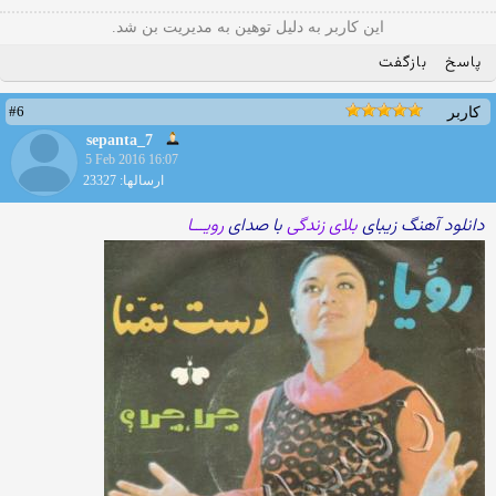
این کاربر به دلیل توهین به مدیریت بن شد.
پاسخ
بازگفت
#6
کاربر
sepanta_7
5 Feb 2016 16:07
ارسالها: 23327
دانلود آهنگ زیبای
بلای زندگی
با صدای
رویـــا