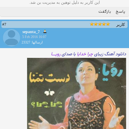
این کاربر به دلیل توهین به مدیریت بن شد.
پاسخ
بازگفت
#7
کاربر
sepanta_7
5 Feb 2016 16:07
ارسالها: 23327
دانلود آهنگ زیبای
چرا خدایا
با صدای
رویـــا