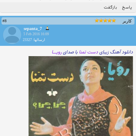
پاسخ
بازگفت
#8
کاربر
sepanta_7
5 Feb 2016 16:09
ارسالها: 23327
دانلود آهنگ زیبای
دست تمنا
با صدای
رویـــا