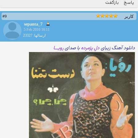
پاسخ
بازگفت
#9
کاربر
sepanta_7
5 Feb 2016 16:11
ارسالها: 23327
دانلود آهنگ زیبای
دلِ پژمرده
با صدای
رویـــا