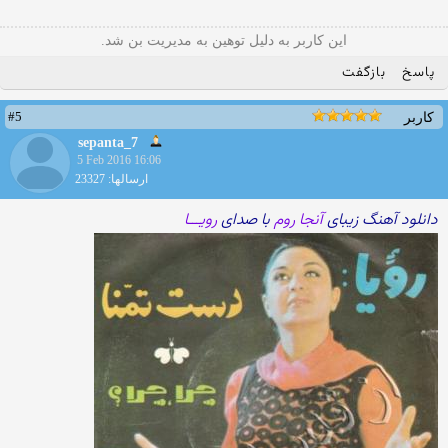
این کاربر به دلیل توهین به مدیریت بن شد.
پاسخ
بازگفت
#5
کاربر
sepanta_7
5 Feb 2016 16:06
ارسالها: 23327
دانلود آهنگ زیبای
آنجا روم
با صدای
رویـــا