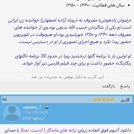
سال های فعالیت : ۱۳۴۰ - ۱۳۵۰
«رضوان زادهوش» معروف به «رویا» (زاده اصفهان) خواننده زن ایرانی
است.او یکی از شاگردان حبیب الله بدیعی بود.وی از خواننده های
معروف دهه ۱۳۴۰ و ۱۳۵۰ خورشیدی بود.او هیچوقت در تلویزیون
حضور پیدا نکرد و هیچ اجرای تصویری از او در دسترس نیست.
او اولین بار با برنامه گلها درخشید.رویا در حدود 30 برنامه «گلهای
رنگارنگ» حضور داشت و برای چند فیلم فارسی نیز آواز خواند.
این کاربر به دلیل توهین به مدیریت بن شد.
پاسخ
بازگفت
#4
کاربر
sepanta_7
5 Feb 2016 16:05
ارسالها: 23327
دانلود آلبوم فوق العاده زیبای
ترانه های ماندگار ۱ (دست تمنا)
با صدای