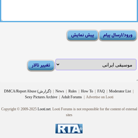
|
Moderator List
|
FAQ
|
How To
|
Rules
|
News
|
DMCA/Report Abuse (گزارش)
Sexy Pictures Archive
|
Adult Forums
|
Advertise on Looti
Copyright © 2009-2025
Looti.net
. Looti Forums is not responsible for the content of external
sites