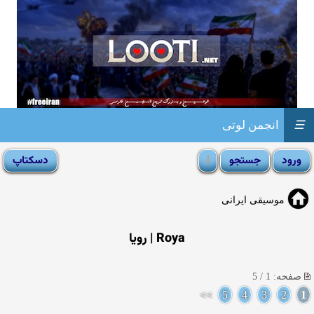
☰
انجمن لوتی
موسیقی ایرانی
Roya | رویا
صفحه: 1 / 5
>>
5
4
3
2
1