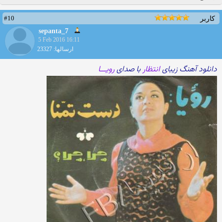
#10
کاربر
sepanta_7
5 Feb 2016 16:11
ارسالها: 23327
دانلود آهنگ زیبای
انتظار
با صدای
رویـــا