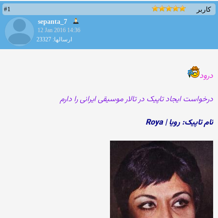
#1
کاربر
sepanta_7
12 Jan 2016 14:36
ارسالها: 23327
درود
درخواست ایجاد تاپیک در تالار موسیقی ایرانی را دارم
نام تاپیک: رویا | Roya