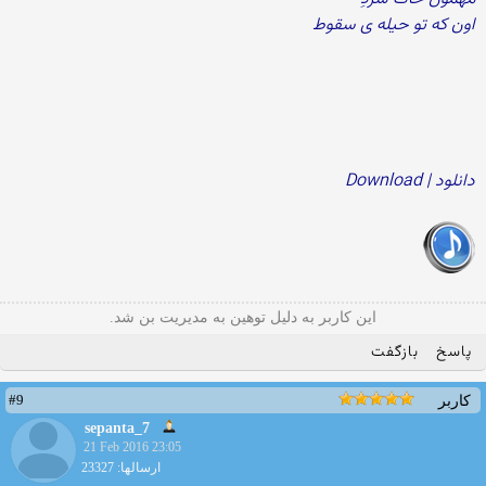
اون که تو حیله ی سقوط
دانلود | Download
این کاربر به دلیل توهین به مدیریت بن شد.
پاسخ
بازگفت
#9
کاربر
sepanta_7
21 Feb 2016 23:05
ارسالها: 23327