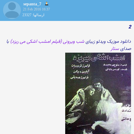
sepanta_7
21 Feb 2016 16:37
ارسالها: 23327
2
دانلود موزیک ویدئو زیبای
شب ویرونی (فیلم امشب اشکی می ریزد)
با
صدای
ستار