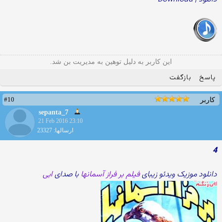
این کاربر به دلیل توهین به مدیریت بن شد.
پاسخ
بازگفت
#10
کاربر
sepanta_7
21 Feb 2016 23:10
ارسالها: 23327
4
دانلود موزیک ویدئو زیبای
فیلم بر فراز آسمانها
با صدای
ابی