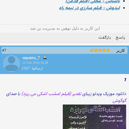
ناشناس - محلی (فیلم قدغن)
لیدوش - فیلم مبارزی در نیمه راه
این کاربر به دلیل توهین به مدیریت بن شد.
پاسخ
بازگفت
#7
کاربر
sepanta_7
21 Feb 2016 16:28
ارسالها: 23327
1
دانلود موزیک ویدئو زیبای
تقدیر (فیلم امشب اشکی می ریزد)
با صدای
گوگوش