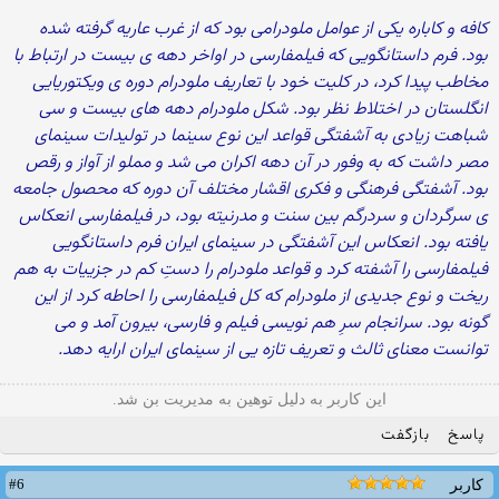
کافه و کاباره یکی از عوامل ملودرامی بود که از غرب عاریه گرفته شده
بود. فرم داستانگویی که فیلمفارسی در اواخر دهه ی بیست در ارتباط با
مخاطب پیدا کرد، در کلیت خود با تعاریف ملودرام دوره ی ویکتوریایی
انگلستان در اختلاط نظر بود. شکل ملودرام دهه های بیست و سی
شباهت زیادی به آشفتگی قواعد این نوع سینما در تولیدات سینمای
مصر داشت که به وفور در آن دهه اکران می شد و مملو از آواز و رقص
بود. آشفتگی فرهنگی و فکری اقشار مختلف آن دوره که محصول جامعه
ی سرگردان و سردرگم بین سنت و مدرنیته بود، در فیلمفارسی انعکاس
یافته بود. انعکاس این آشفتگی در سینمای ایران فرم داستانگویی
فیلمفارسی را آشفته کرد و قواعد ملودرام را دستِ کم در جزییات به هم
ریخت و نوع جدیدی از ملودرام که کل فیلمفارسی را احاطه کرد از این
گونه بود. سرانجام سرِ هم نویسی فیلم و فارسی، بیرون آمد و می
توانست معنای ثالث و تعریف تازه یی از سینمای ایران ارایه دهد.
این کاربر به دلیل توهین به مدیریت بن شد.
پاسخ
بازگفت
#6
کاربر