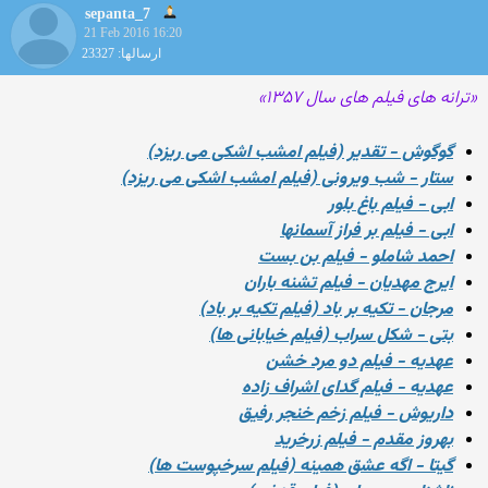
sepanta_7
21 Feb 2016 16:20
ارسالها: 23327
«ترانه های فیلم های سال ۱۳۵۷»
گوگوش - تقدیر (فیلم امشب اشکی می ریزد)
ستار - شب ویرونی (فیلم امشب اشکی می ریزد)
ابی - فیلم باغ بلور
ابی - فیلم بر فراز آسمانها
احمد شاملو - فیلم بن بست
ایرج مهدیان - فیلم تشنه باران
مرجان - تکیه بر باد (فیلم تکیه بر باد)
بتی - شکل سراب (فیلم خیابانی ها)
عهدیه - فیلم دو مرد خشن
عهدیه - فیلم گدای اشراف‌ زاده
داریوش - فیلم زخم خنجر رفیق
بهروز مقدم - فیلم زرخرید
گیتا - اگه عشق همینه (فیلم سرخپوست ها)