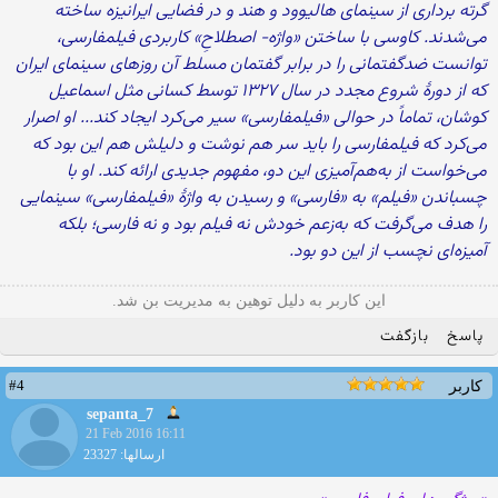
گرته برداری از سینمای هالیوود و هند و در فضایی ایرانیزه ساخته
می‌شدند. کاوسی با ساختن «واژه- اصطلاحِ» کاربردی فیلمفارسی،
توانست ضدگفتمانی را در برابر گفتمان مسلط آن روزهای سینمای ایران
که از دورهٔ شروع مجدد در سال ۱۳۲۷ توسط کسانی مثل اسماعیل
کوشان، تماماً در حوالی «فیلمفارسی» سیر می‌کرد ایجاد کند... او اصرار
می‌کرد که فیلمفارسی را باید سر هم نوشت و دلیلش هم این بود که
می‌خواست از به‌هم‌آمیزی این دو، مفهوم جدیدی ارائه کند. او با
چسباندن «فیلم» به «فارسی» و رسیدن به واژهٔ «فیلمفارسی» سینمایی
را هدف می‌گرفت که به‌زعم خودش نه فیلم بود و نه فارسی؛ بلکه
آمیزه‌ای نچسب از این دو بود.
این کاربر به دلیل توهین به مدیریت بن شد.
پاسخ
بازگفت
#4
کاربر
sepanta_7
21 Feb 2016 16:11
ارسالها: 23327