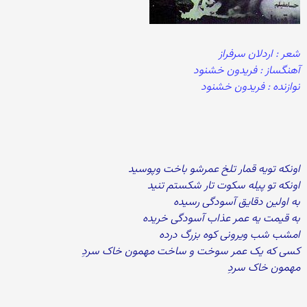
شعر : اردلان سرفراز
آهنگساز : فريدون خشنود
نوازنده : فريدون خشنود
اونكه تويه قمار تلخ عمرشو باخت وپوسيد
اونکه تو پیله سکوت تار شکستم تنید
به اولین دقایق آسودگی رسیده
به قیمت یه عمر عذاب آسودگی خریده
امشب شب ویرونی کوه بزرگ درده
کسی که یک عمر سوخت و ساخت مهمون خاک سردِ
مهمون خاک سردِ