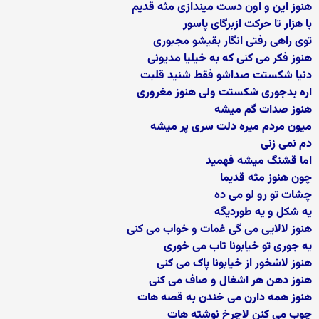
هنوز این و اون دست میندازی مثه قدیم
با هزار تا حرکت ازبرگای پاسور
توی راهی رفتی انگار بقیشو مجبوری
هنوز فکر می کنی که به خیلیا مدیونی
دنیا شکستت صداشو فقط شنید قلبت
اره بدجوری شکستت ولی هنوز مغروری
هنوز صدات گم میشه
میون مردم میره دلت سری پر میشه
دم نمی زنی
اما قشنگ میشه فهمید
چون هنوز مثه قدیما
چشات تو رو لو می ده
یه شکل و یه طوردیگه
هنوز لالایی می گی غمات و خواب می کنی
یه جوری تو خیابونا تاب می خوری
هنوز لاشخور از خیابونا پاک می کنی
هنوز دهن هر اشغال و صاف می کنی
هنوز همه دارن می خندن به قصه هات
چوب می کنن لاچرخ نوشته هات