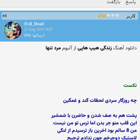
پاسخ
بازگفت
#8
کاربر
Evil_Dead
22 Aug 2016 16:07
ارسالها: 1806
دانلود آهنگ
زندگی هیپ هاپی
از آلبوم
مرد تنها
تکست
چه روزگار سردی لحظات گند و غمگین
پشت هم به صف شدن و حاضرن با شمشیر
این قلب منو جر بدن اما ترس تو من نیست
من 8 سالم بود اخرین باز ترسیدم از لنگی
لاستیک دوچرخم چون ندادم ترجیح