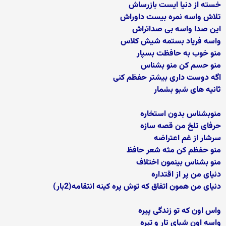
خسته از دنیا ایست بازرساش
تلاش واسه نمره بیست داوراش
این صدا واسه بی صداتراش
واسه فریاد بستمه شیش کلاس
منو خوب به حافظت بسپار
منو حسم کن منو بشناس
اگه دوست داری بیشتر حفظم کنی
ثانیه های شبو بشمار
منوبشناس بدون استخاره
حرفای تلخ من قصه سازه
سرشار از غم اعتراضه
منو حفظم کن مثه شعر حافظ
منو بشناس بینمون اختلاف
دنیای من پر از اقتداره
دنیای من همون اتفاق که توش پره کینه انتقامه(2بار)
واس اون که تو زندگی پیره
واسه اون شبای تار و تیره