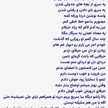
یه سری از بچه های جدولی شدن
یه سری بای دادن و رفتنی شدن
واسه نوشتن دردا ورقه کمه
مجبورم بدنمو خط خطی کنم
من یه آدم لالم که زیاد حرفام
یه معتاد لعنتی به سیگار مگنا
چند سال گمم تو روزایی که گذشت
خودم اجر می زارم رو دیوار غم هام
زیادن تو دل من حرفای نزدم
حرفایی که باعث گرمای تنمن
دردای دل تو دردای منم هست
حس می کنمشون با اعضای بدنم
من غروب و خوب دوست دارم
تنمو با سختیا زود جوش دادم
وقتی بهتر میشم اوضاع بدتر نشه
حرفای درویش خوب گوش دادم
یالا پاشو دیگه بیا سریع بریم دیره تو همراهم نیای علی نمیشینه حتی
اگه با من هم سلیقه نیستی