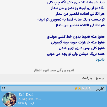
باید همیشه تند بری حتی اگه چپ کنی
نگاه تو از رو ایینه رو تصویر من ننداز
هر اتفاقی افتاده تقصیر من ننداز
تو بیست و یک ساله فقط یه تصویری تو ایینه
هر اتفاقی افتاده تقصیر من ننداز
هنوز مثه قدیما بدون خط کشی موندی
هنوز مثه خاطرات خوبه بچه گیمونی
هنوز کلی ترس داری ازپیر شدن
همه بزرگ میشن ولی تو بچه می مونی
دانلود
اندوه بزرگی ست انبوه انتظار
پاسخ
بازگفت
#7
کاربر
Evil_Dead
22 Aug 2016 16:03
ارسالها: 1806