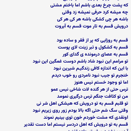
که پشت چرخ بعدی باشم اما باختم مشتی
چه میشه کرد حرفی نمیشه زد وقتی
باشه هر چی کشکی باشه هر کی هر کی
درویش قسم به تار موت قسم به آبروت
قسم به روزایی که پر از فقر و ساده بود
قسم به كشكول و تبر زینت لای پوست
قسم به عصای درمونده ی گدای کور
تو مرامم این نبود شاد باشم دوست غمگین این نبود
با این که اندازه کافی زندگیـم شیرین نبود
خنجرم تو جیب نبود نامردی رو خوب دیدم
اما تو وجود خستم نیس هنوز
ترس حتی از هر گنده لات شاخی نیس عمو
من تو کثافت جنگم ترس درگیری نمومد
تو قلبم قسم به تو درویش که هیشکی اهل شر نی
وقتی سگ شم حتی اگه بالا بودم زور روی زیریم نبود
اونقدی که مشت خوردم خون توی بینیم نموند
قسم به تو درویش که اهل دردسر نیستم اما دست تقدیر