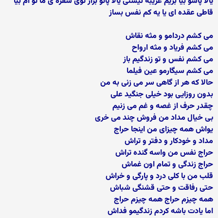
یالا پاشو بیا بریم غریبه نیستی یالا پاتو بزار توی سفره ی ما تو ام بیا
قاطی عقده ای یا یه کم نفس بساز
می کشم دردامو و مثه نقاش
می کشم فریاد و مثه ارواح
می کشم نفس و تو زندگیم باز
می کشم سیگارمو عین فیلما
حالا که هر از گاهی سر می زنی به من
بدون روزایی بود خیلی جنگید علی
چقدر حرف از غصه و غم می زنیم
بی خیال مداد من فروش چند می خری
یواش همه چیزای من اینجا حراج
مداد و خودکار و دفتر و تراش
حراج نفس من واسه گنده تراش
حراج زندگی و تمام اون غماش
قلب من با کلی درد و پارگی و خراش
حتی رفاقت و حتی قشنگی شباش
همه چیزم حراج همه چیزم حراج
اما یادت باشه کردم زندگیمو فداش