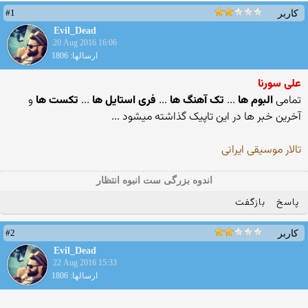
#1
کاربر
Evil_Dead
20 Aug 2016 16:06
ارسالها: 1806
علی سورنا
تمامی
البوم ها
...
تک آهنگ ها
...
فری استایل ها
...
تکست ها
و
آخرین خبر ها در این تاپیک گذاشته میشود ...
تالار موسیقی ایرانی
اندوه بزرگی ست انبوه انتظار
پاسخ
بازگفت
#2
کاربر
Evil_Dead
22 Aug 2016 15:33
ارسالها: 1806