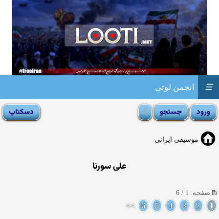
☰
انجمن لوتی
موسیقی ایرانی
علی سورنا
صفحه: 1 / 6
>>
6
5
4
3
2
1