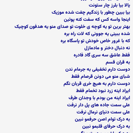
یالا بیا بلرز چار ستونت
بیا ببین چطور با زندگیم چفت شده موزیک
اینجا واسه کس که سفت کنه پوتین
بهتر برین تو یه کوچه ی خلوت تو صدای منو یه هدفون کوچیک
شده ببینی یه جوونی که لات راه بره
که با غرور خاص خودش تو پاسگاه بره
نه دنبال دختر و مادمازل
فقط عاشق سه سری گاد فادره
به قران قسم
دوست دارم تخفیفی به جرمام ندن
شبای منو می دونن قرصام فقط
دوست دارم به هیچ خری قربان نگم
ایراد اینه زرد نبود تخمام فقط
ایراد اینه من بودم با وجدان طرف
علی سمت جاده های پل دار نرفت
علی سمت دنیای نرمال نرفت
به درک توام اصن حرفمو نبین
به درک حرفای قلبمو نبین