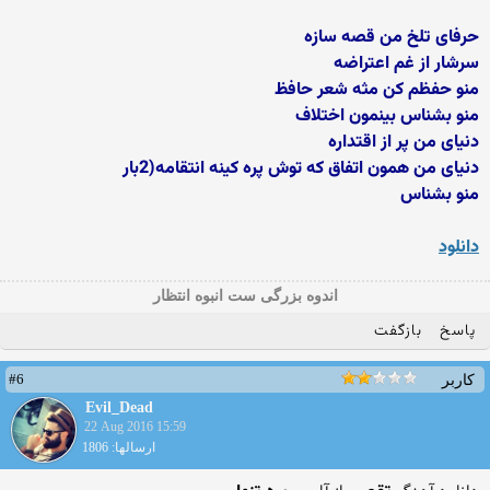
حرفای تلخ من قصه سازه
سرشار از غم اعتراضه
منو حفظم کن مثه شعر حافظ
منو بشناس بینمون اختلاف
دنیای من پر از اقتداره
دنیای من همون اتفاق که توش پره کینه انتقامه(2بار
منو بشناس
دانلود
اندوه بزرگی ست انبوه انتظار
پاسخ
بازگفت
#6
کاربر
Evil_Dead
22 Aug 2016 15:59
ارسالها: 1806