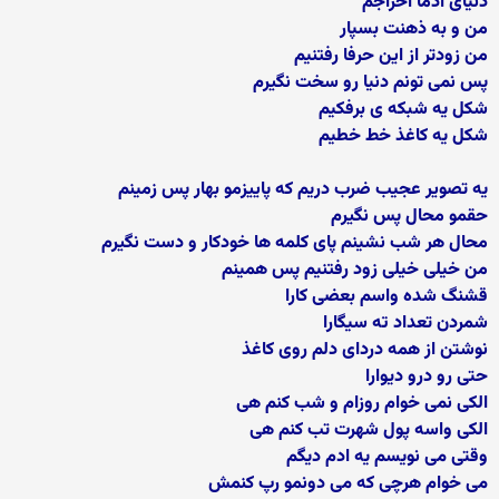
دنیای ادما اخراجم
من و به ذهنت بسپار
من زودتر از این حرفا رفتنیم
پس نمی تونم دنیا رو سخت نگیرم
شکل یه شبکه ی برفکیم
شکل یه کاغذ خط خطیم
یه تصویر عجیب ضرب دریم که پاییزمو بهار پس زمینم
حقمو محال پس نگیرم
محال هر شب نشینم پای کلمه ها خودکار و دست نگیرم
من خیلی خیلی زود رفتنیم پس همینم
قشنگ شده واسم بعضی کارا
شمردن تعداد ته سیگارا
نوشتن از همه دردای دلم روی کاغذ
حتی رو درو دیوارا
الکی نمی خوام روزام و شب کنم هی
الکی واسه پول شهرت تب کنم هی
وقتی می نویسم یه ادم دیگم
می خوام هرچی که می دونمو رپ کنمش