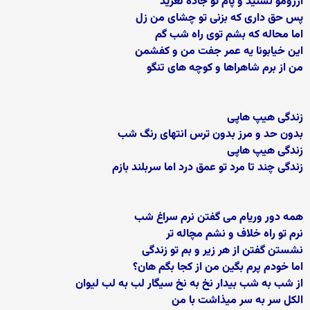
آرزومو نشنید و پام تو جاده لغزید
پس حق داری که بزنی تو چشای من زل
اما محاله که بشم توی راه شب گم
این خیابونا یه عمر جفت من و کفشمن
من از برم شاهراها و کوچه های تنگو
زندگی هیپ هاپی
بدون حد و مرز بدون ترس انتهای رنگ شب
زندگی هیپ هاپی
زندگی چند تا مرد تو عمق درد اما سربلند بازم
همه دور وریام می گفتن نرم سراغ شب
نرم تو راه خلاف و نشم مچاله تر
نشستن گفتن از هر زیر و بم تو زندگی
اما خودم پرم بگین من از کجا بگم هان؟
از شب به شب بیدار نخ به نخ سیگار لب به لب لیوان
الکل سر به سر میذاشت با من