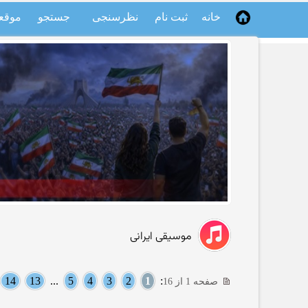
خانه
ثبت نام
نظرسنجی
جستجو
موقع
موسیقی ایرانی
14
13
...
5
4
3
2
1
:
صفحه 1 از 16