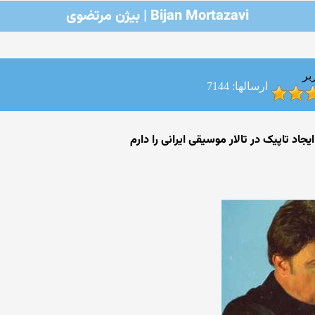
Bijan Mortazavi | بیژن مرتضوی
بر
ارسالها: 7144
جاد تاپیک در تالار موسیقی ایرانی را دارم