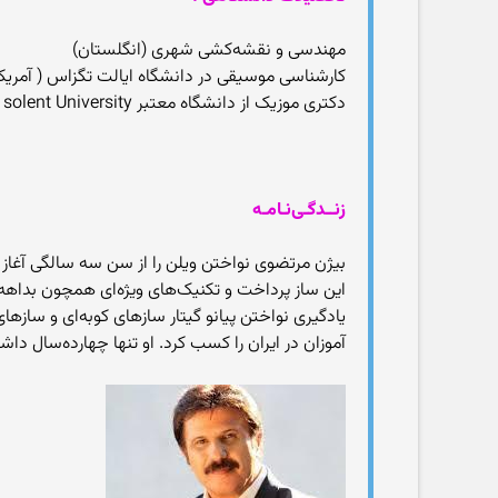
مهندسی و نقشه‌کشی شهری (انگلستان)
کارشناسی موسیقی در دانشگاه ایالت تگزاس ( آمریکا
دکتری موزیک از دانشگاه معتبر solent University (انگلستان)
زنــدگـی‌نـامـه
بیژن مرتضوی نواختن ویلن را از سن سه سالگی آغاز نمو
این ساز پرداخت و تکنیک‌های ویژه‌ای همچون بداهه س
یادگیری نواختن پیانو گیتار سازهای کوبه‌ای و ساز
آموزان در ایران را کسب کرد. او تنها چهارده‌سال داشت که یک گروه ارکستر ۳۲ نفری تشکیل داد و ساخته‌های خود را در