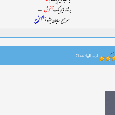
بر
ارسالها: 7144