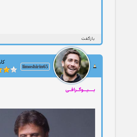
بازگفت
کار
limoshirin65
بــــیـــوگــرافــی