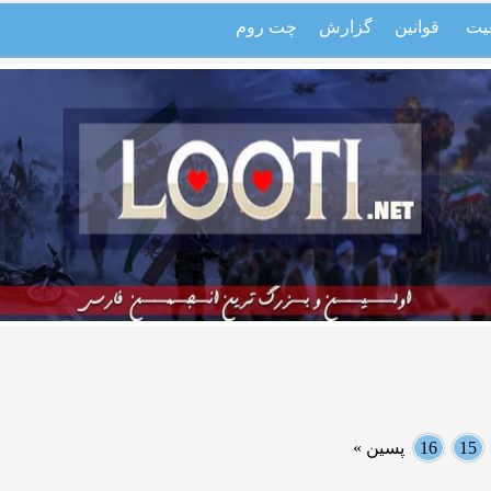
یت
قوانین
گزارش
چت روم
15
16
پسین »