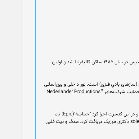
در سال ۱۹۷۹ میلادی به ایالات متحده آمریکا مهاجرت کرد و به تحصیل در رشته موسیقی در دانشگاه ایالت تگزاس ادامه داد. سپس در سال ۱۹۸۵ ساکن کالیفرنیا شد و اولین
 (سازهای بادیِ فلزی) است. تور داخلی و بین‌المللی
که از سال ۱۹۹۰ آغاز شد برای او مخاطبان فراوانی در سر تاسر جهان فراهم کرد. اکنون او به عنوان اولین هنرمند ایرانی که تحت حمایت شرکت‌های "Nederlander Productions"
در سوم ژوئیه ۱۹۹۴ بیژن مرتضوی اولین هنرمند ایرانی بود که در "Greek Theater" به اجرای برنامه پرداخت. یکی از قطعاتی که او در این کنسرت اجرا کرد "حماسه"(Epic) نام
داشت که در یازده‌سالگی ساخته بود. وی در سال ۲۰۰۹ از کشور انگلستان و در ساوت همپتون از دانشگاه معتبر solent University دکتری موزیک دریافت کرد. هدف و نیت قلبی