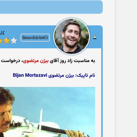
کار
limoshirin65
به مناسبت زاد روز آقای
بیژن مرتضوی
، درخواست ای
نام تاپیک:
بیژن مرتضوی Bijan Mortazavi