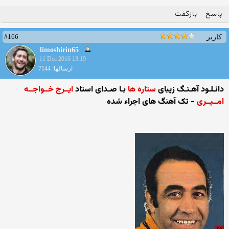
پاسخ
بازگفت
#166
کاربر
limoshirin65
11 Dec 2016 13:19
ارسالها: 7144
دانـلـود آهـنـگ زیبای
ستاره ها
بـا صـدای استاد
ایــرج خــواجــه
امــیــری
- تک آهنگ های اجراء شده