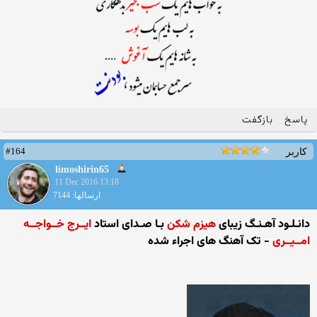
پاسخ
بازگفت
#164
کاربر
limoshirin65
11 Dec 2016 13:18
ارسالها: 7144
دانـلـود آهـنـگ زیبای
هیزم شکن
بـا صـدای استاد
ایــرج خــواجــه
امــیــری
- تک آهنگ های اجراء شده