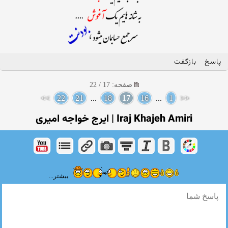
پاسخ
بازگفت
صفحه: 17 / 22
>>
22
21
...
18
17
16
...
1
<<
Iraj Khajeh Amiri | ایرج خواجه امیری
بیشتر...