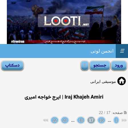
☰
انجمن لوتی
موسیقی ایرانی
Iraj Khajeh Amiri | ایرج خواجه امیری
صفحه: 17 / 22
>>
22
21
...
18
17
16
...
1
<<