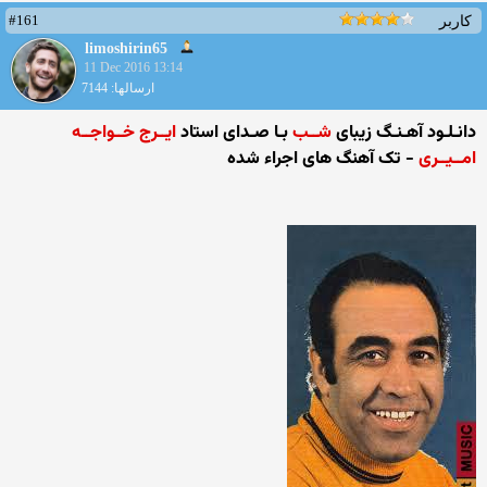
#161
کاربر
limoshirin65
11 Dec 2016 13:14
ارسالها: 7144
دانـلـود آهـنـگ زیبای
شــب
بـا صـدای استاد
ایــرج خــواجــه
امــیــری
- تک آهنگ های اجراء شده