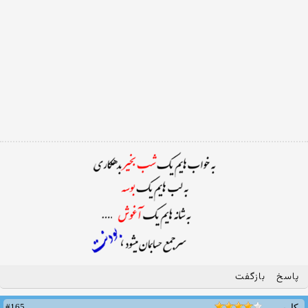
پاسخ
بازگفت
#165
کاربر