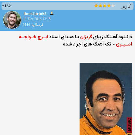
#162
کاربر
limoshirin65
11 Dec 2016 13:15
ارسالها: 7144
دانـلـود آهـنـگ زیبای
گریزان
بـا صـدای استاد
ایــرج خــواجــه
امــیــری
- تک آهنگ های اجراء شده