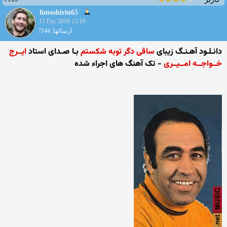
limoshirin65
11 Dec 2016 13:19
ارسالها: 7144
دانـلـود آهـنـگ زیبای
ساقی دگر توبه شکستم
بـا صـدای استاد
ایــرج
خــواجــه امــیــری
- تک آهنگ های اجراء شده