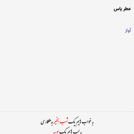
عطر یاس
آواز