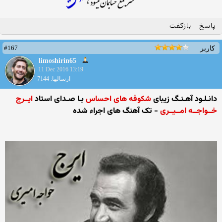
پاسخ
بازگفت
#167
کاربر
limoshirin65
11 Dec 2016 13:19
ارسالها: 7144
دانـلـود آهـنـگ زیبای
شکوفه های احساس
بـا صـدای استاد
ایــرج
خــواجــه امــیــری
- تک آهنگ های اجراء شده