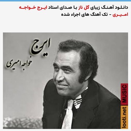
دانـلـود آهـنـگ زیبای
گل ناز
بـا صـدای استاد
ایــرج خــواجــه
امــیــری
- تک آهنگ های اجراء شده