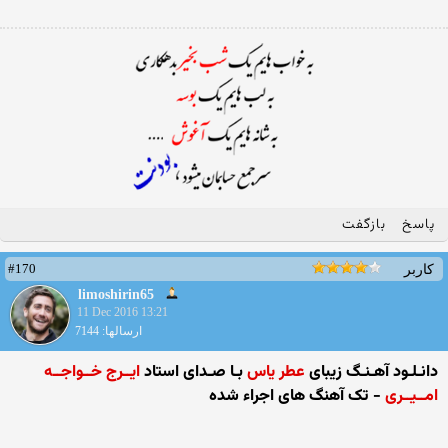
پاسخ
بازگفت
#170
کاربر
limoshirin65
11 Dec 2016 13:21
ارسالها: 7144
دانـلـود آهـنـگ زیبای
عطر یاس
بـا صـدای استاد
ایــرج خــواجــه
امــیــری
- تک آهنگ های اجراء شده