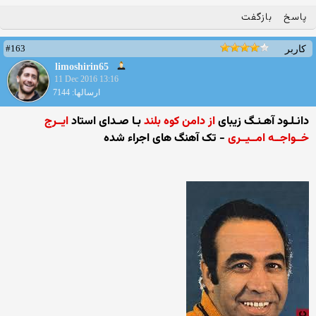
پاسخ
بازگفت
#163
کاربر
limoshirin65
11 Dec 2016 13:16
ارسالها: 7144
دانـلـود آهـنـگ زیبای
از دامن کوه بلند
بـا صـدای استاد
ایــرج
خــواجــه امــیــری
- تک آهنگ های اجراء شده