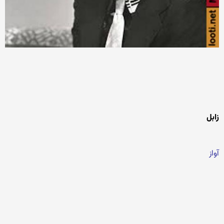
زابل
آواز