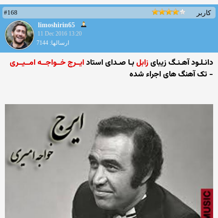
#168
کاربر
limoshirin65
11 Dec 2016 13:20
ارسالها: 7144
دانـلـود آهـنـگ زیبای
زابل
بـا صـدای استاد
ایــرج خــواجــه امــیــری
- تک آهنگ های اجراء شده