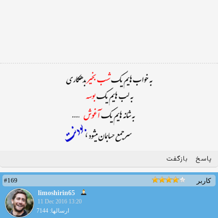
پاسخ
بازگفت
#169
کاربر
limoshirin65
11 Dec 2016 13:20
ارسالها: 7144