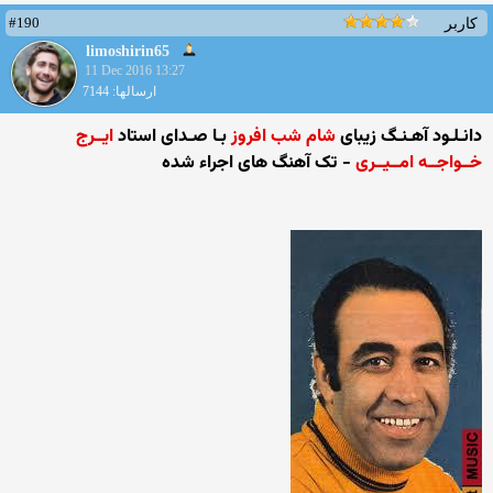
#190
کاربر
limoshirin65
11 Dec 2016 13:27
ارسالها: 7144
دانـلـود آهـنـگ زیبای
شام شب افروز
بـا صـدای استاد
ایــرج
خــواجــه امــیــری
- تک آهنگ های اجراء شده