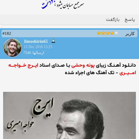
پاسخ
بازگفت
#182
کاربر
limoshirin65
11 Dec 2016 13:25
ارسالها: 7144
دانـلـود آهـنـگ زیبای
پونه وحشی
بـا صـدای استاد
ایــرج خــواجــه
امــیــری
- تک آهنگ های اجراء شده