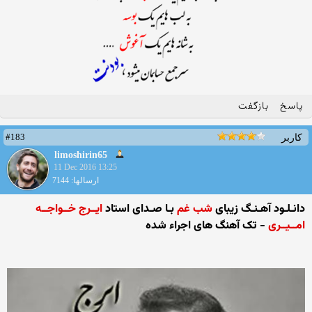
پاسخ
بازگفت
#183
کاربر
limoshirin65
11 Dec 2016 13:25
ارسالها: 7144
دانـلـود آهـنـگ زیبای
شب غم
بـا صـدای استاد
ایــرج خــواجــه
امــیــری
- تک آهنگ های اجراء شده