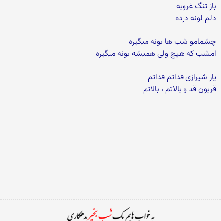
باز تنگ غروبه
دلم لونه درده
چشمامو شب ها بونه میگیره
امشب که هیچ ولی همیشه بونه میگیره
یار شیرازی فداتم فداتم
قربون قد و بالاتم ، بالاتم