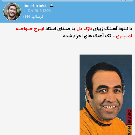
limoshirin65
11 Dec 2016 13:26
ارسالها: 7144
دانـلـود آهـنـگ زیبای
نازک دل
بـا صـدای استاد
ایــرج خــواجــه
امــیــری
- تک آهنگ های اجراء شده