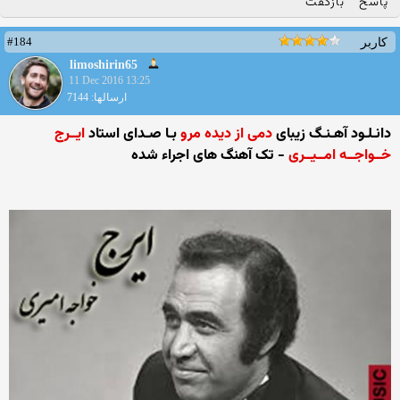
پاسخ
بازگفت
#184
کاربر
limoshirin65
11 Dec 2016 13:25
ارسالها: 7144
دانـلـود آهـنـگ زیبای
دمی از دیده مرو
بـا صـدای استاد
ایــرج
خــواجــه امــیــری
- تک آهنگ های اجراء شده