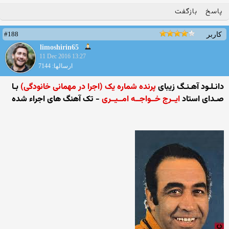
پاسخ
بازگفت
#188
کاربر
limoshirin65
11 Dec 2016 13:27
ارسالها: 7144
دانـلـود آهـنـگ زیبای
پرنده شماره یک (اجرا در مهمانی خانودگی)
بـا
صـدای استاد
ایــرج خــواجــه امــیــری
- تک آهنگ های اجراء شده