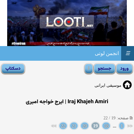
☰
انجمن لوتی
موسیقی ایرانی
Iraj Khajeh Amiri | ایرج خواجه امیری
صفحه: 19 / 22
>>
22
21
20
19
18
...
1
<<