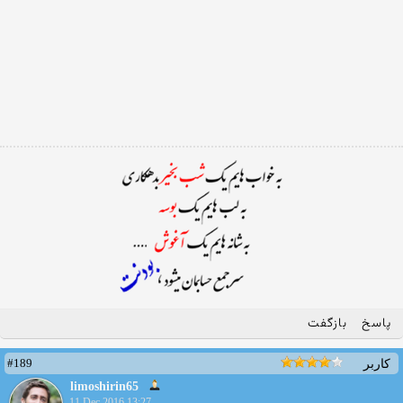
پاسخ
بازگفت
#189
کاربر
limoshirin65
11 Dec 2016 13:27