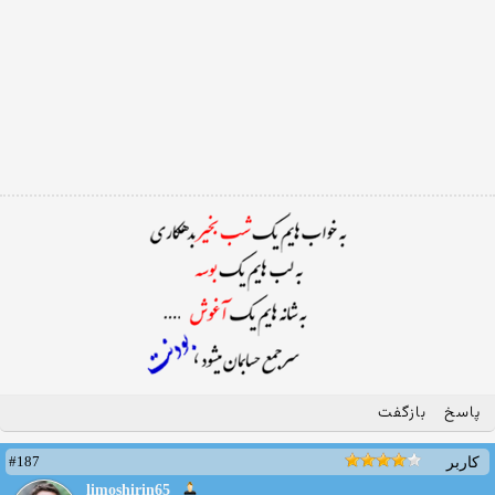
پاسخ
بازگفت
#187
کاربر
limoshirin65