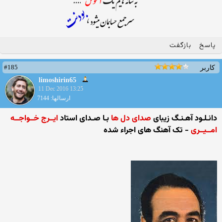
پاسخ
بازگفت
#185
کاربر
limoshirin65
11 Dec 2016 13:25
ارسالها: 7144
دانـلـود آهـنـگ زیبای
صدای دل ها
بـا صـدای استاد
ایــرج خــواجــه
امــیــری
- تک آهنگ های اجراء شده