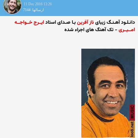
11 Dec 2016 13:26
ارسالها: 7144
دانـلـود آهـنـگ زیبای
ناز آفرین
بـا صـدای استاد
ایــرج خــواجــه
امــیــری
- تک آهنگ های اجراء شده