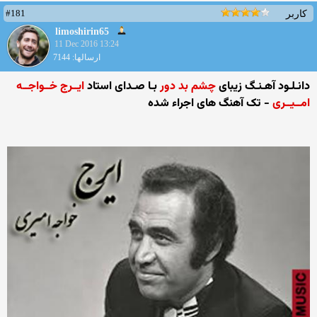
#181
کاربر
limoshirin65
11 Dec 2016 13:24
ارسالها: 7144
دانـلـود آهـنـگ زیبای
چشم بد دور
بـا صـدای استاد
ایــرج خــواجــه
امــیــری
- تک آهنگ های اجراء شده