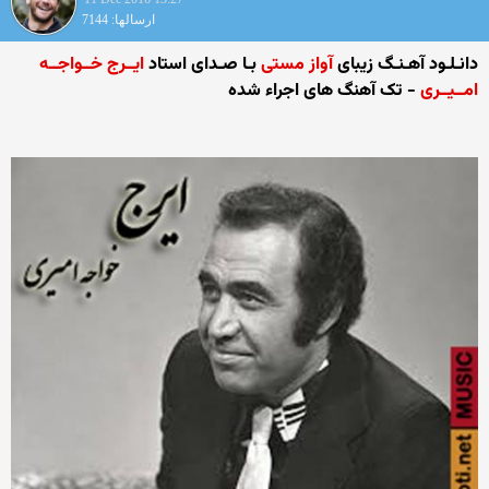
ارسالها: 7144
دانـلـود آهـنـگ زیبای
آواز مستی
بـا صـدای استاد
ایــرج خــواجــه
امــیــری
- تک آهنگ های اجراء شده