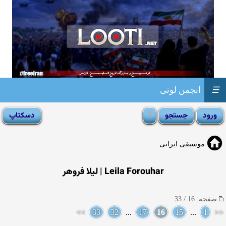
☰
انجمن لوتی
موسیقی ایرانی
Leila Forouhar | لیلا فروهر
صفحه: 16 / 33
>>
33
32
...
17
16
15
...
1
<<