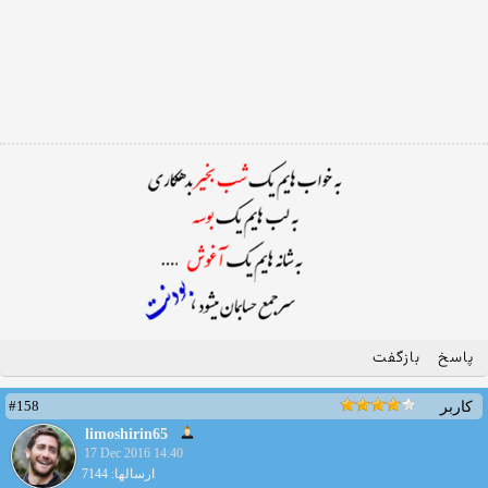
پاسخ
بازگفت
#158
کاربر
limoshirin65
17 Dec 2016 14:40
ارسالها: 7144