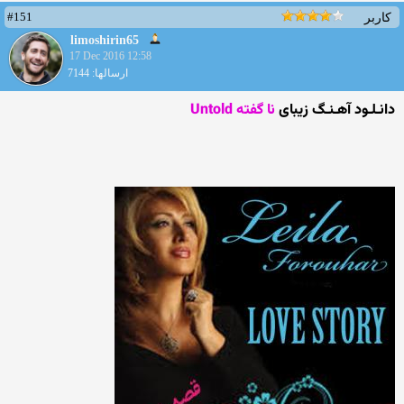
#151
کاربر
limoshirin65
17 Dec 2016 12:58
ارسالها: 7144
دانـلـود آهـنـگ زیبای
نا گفته Untold