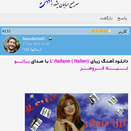
پاسخ
بازگفت
#155
کاربر
limoshirin65
17 Dec 2016 14:39
ارسالها: 7144
دانـلـود آهـنـگ زیبای
(L' Italiano ( Italian
بـا صـدای
بـــانـــــو
لـــــــیـــــــلا فـــــروهــــــر