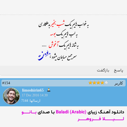
پاسخ
بازگفت
#154
کاربر
limoshirin65
17 Dec 2016 14:39
ارسالها: 7144
دانـلـود آهـنـگ زیبای
(Baladi (Arabic
بـا صـدای
بـــانـــــو
لـــــــیـــــــلا فـــــروهــــــر