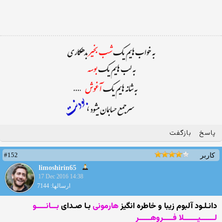
پاسخ
بازگفت
#152
کاربر
limoshirin65
17 Dec 2016 14:38
ارسالها: 7144
دانـلـود آلبوم زیبا و خاطره انگیز
هارمونی
بـا صـدای
بـــانـــــو
لـــــــیـــــــلا فـــــروهــــــر