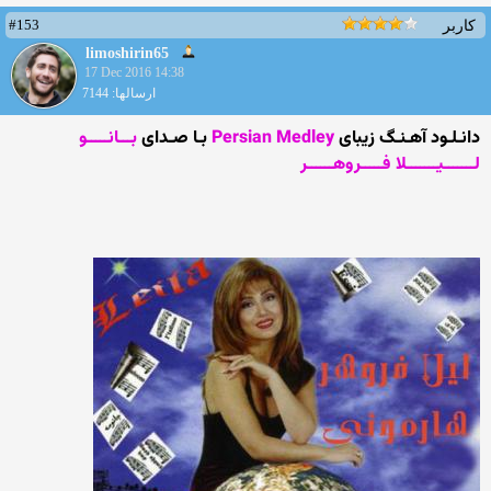
#153
کاربر
limoshirin65
17 Dec 2016 14:38
ارسالها: 7144
دانـلـود آهـنـگ زیبای
Persian Medley
بـا صـدای
بـــانـــــو
لـــــــیـــــــلا فـــــروهــــــر