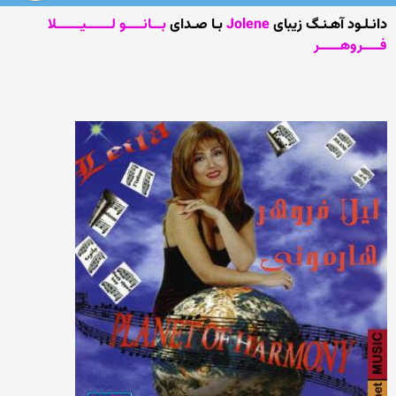
دانـلـود آهـنـگ زیبای
Jolene
بـا صـدای
بـــانـــــو لـــــــیـــــــلا
فـــــروهــــــر