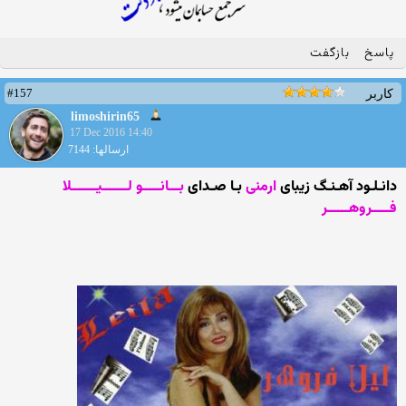
پاسخ
بازگفت
#157
کاربر
limoshirin65
17 Dec 2016 14:40
ارسالها: 7144
دانـلـود آهـنـگ زیبای
ارمنی
بـا صـدای
بـــانـــــو لـــــــیـــــــلا
فـــــروهــــــر