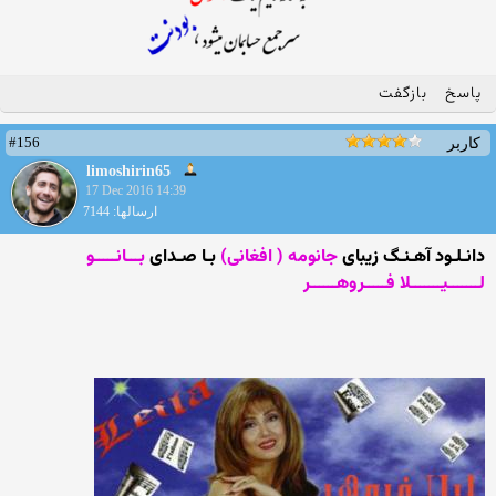
پاسخ
بازگفت
#156
کاربر
limoshirin65
17 Dec 2016 14:39
ارسالها: 7144
دانـلـود آهـنـگ زیبای
جانومه ( افغانی)
بـا صـدای
بـــانـــــو
لـــــــیـــــــلا فـــــروهــــــر