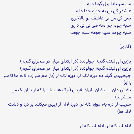
من سرنبادا بنل گونا داره
عاشقر کی بی به خوره خدا داره
پس کی من تی عاشقم تو بالاخری
سیه چوم چرا منه هی تی تی داری
سیه چومه سیه چومه سیه چومه
(آذری)
یازین اوولینده گنجه چولونده (در ابتدای بهار، در صحرای گنجه)
یازین اوولینده گنجه چولونده (در ابتدای بهار، در صحرای گنجه)
چیخیبدیر گینه ده دیزه لاله لر، دیزه لاله لر (باز هم سر زده لاله ها تا سر
زانو)
یاغش دان ایسلانان یاپراق لارینی (برگ هایشان را که از باران خیس
میشوند)
سریب لر دره یه، دوزه لاله لر، دوزه لاله لر (پهن میکنند بر دره و دشت
لاله ها)
لاله لر، لاله لر، لاله لر، لاله لر