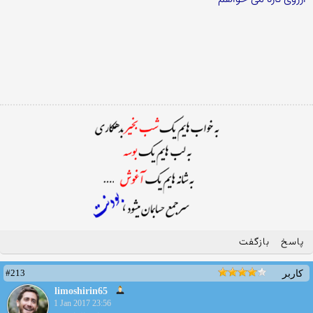
پاسخ
بازگفت
#213
کاربر
limoshirin65
1 Jan 2017 23:56