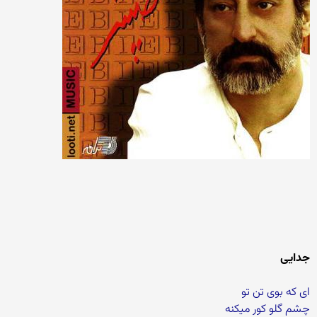
جدایی
ای که بوی تن تو
چشم گلو کور میکنه