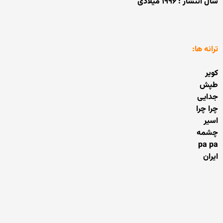
سال انتشار : ۱۹۹۶ میلادی
ترانه ها:
کویر
طپش
جدایی
چرا چرا
اسیر
چشمه
pa pa
ایران