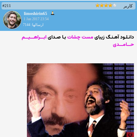
#211
کاربر
limoshirin65
1 Jan 2017 23:54
ارسالها: 7144
دانـلـود آهـنـگ زیبای
مست چشات
بـا صـدای
ابـــراهـــیـــم
حـــامـــدی