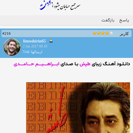
پاسخ
بازگفت
#216
کاربر
limoshirin65
2 Jan 2017 00:10
ارسالها: 7144
دانـلـود آهـنـگ زیبای
طپش
بـا صـدای
ابـــراهـــیـــم حـــامـــدی