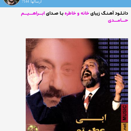
ارسالها: 7144
دانـلـود آهـنـگ زیبای
خانه و خاطره
بـا صـدای
ابـــراهـــیـــم
حـــامـــدی