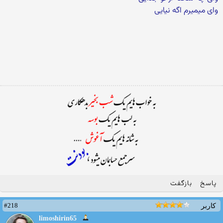
وای میمیرم اگه نیایی
پاسخ
بازگفت
#218
کاربر
limoshirin65