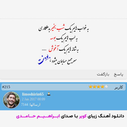
پاسخ
بازگفت
#215
کاربر
limoshirin65
2 Jan 2017 00:09
ارسالها: 7144
دانـلـود آهـنـگ زیبای
کویر
بـا صـدای
ابـــراهـــیـــم حـــامـــدی