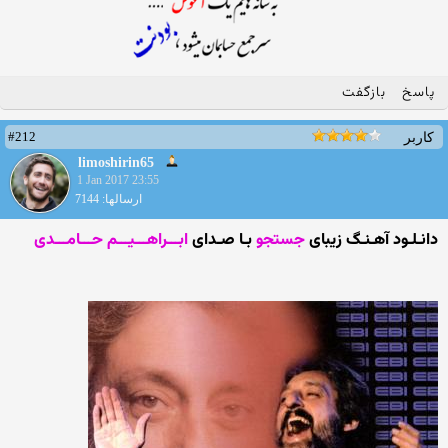
پاسخ
بازگفت
#212
کاربر
limoshirin65
1 Jan 2017 23:55
ارسالها: 7144
دانـلـود آهـنـگ زیبای
جستجو
بـا صـدای
ابـــراهـــیـــم حـــامـــدی