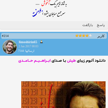
پاسخ
بازگفت
#214
کاربر
limoshirin65
2 Jan 2017 00:03
ارسالها: 7144
دانـلـود آلبوم زیبای
طپش
بـا صـدای
ابــراهــیــم حــامــدی