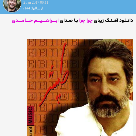
2 Jan 2017 00:11
ارسالها: 7144
دانـلـود آهـنـگ زیبای
چرا چرا
بـا صـدای
ابـــراهـــیـــم حـــامـــدی