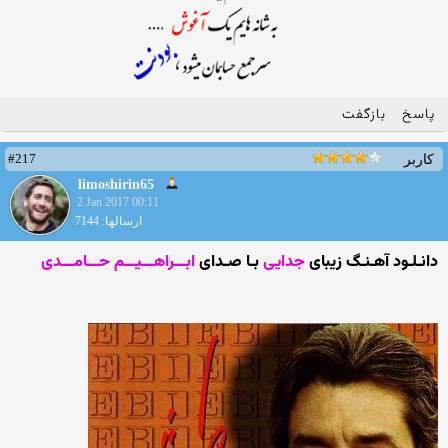
پاسخ
بازگفت
#217
کاربر
limoshirin65
2 Jan 2017 00:11
ارسالها: 7144
دانـلـود آهـنـگ زیبای
جدایی
بـا صـدای
ابـــراهـــیـــم حـــامـــدی