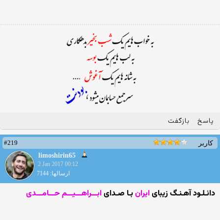
پاسخ
بازگفت
#219
کاربر
limoshirin65
2 Jan 2017 00:12
ارسالها: 7144
دانـلـود آهـنـگ زیبای
ایران
بـا صـدای
ابـــراهـــیـــم حـــامـــدی