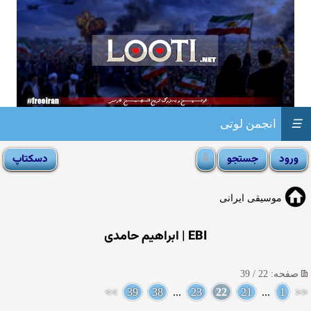
☰
انجمن لوتی
موسیقی ایرانی
EBI | ابراهیم حامدی
صفحه: 22 / 39
>>
39
38
...
23
22
21
...
1
<<