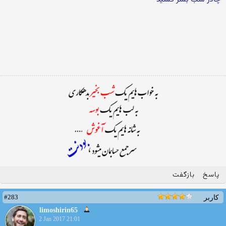
پاسخ
بازگفت
#283
کاربر
limoshirin65
2 Jan 2017 21:01