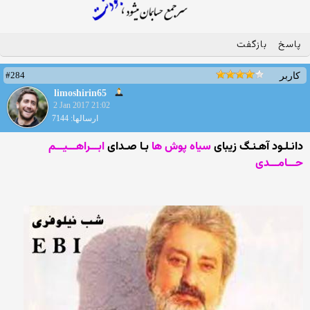
پاسخ
بازگفت
#284
کاربر
limoshirin65
2 Jan 2017 21:02
ارسالها: 7144
دانـلـود آهـنـگ زیبای
سیاه پوش ها
بـا صـدای
ابـــراهـــیـــم
حـــامـــدی