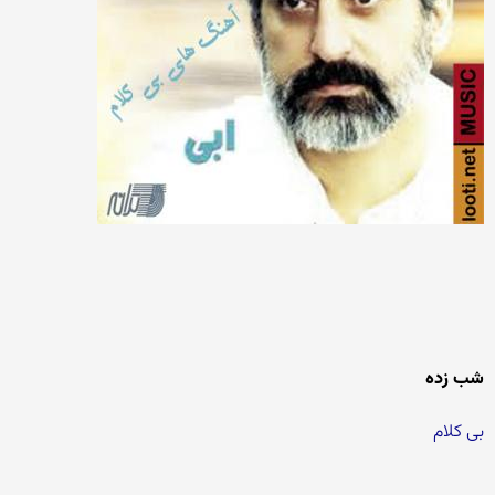
شب زده
بی کلام