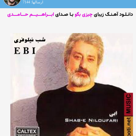
ارسالها: 7144
دانـلـود آهـنـگ زیبای
چیزی بگو
بـا صـدای
ابـــراهـــیـــم حـــامـــدی