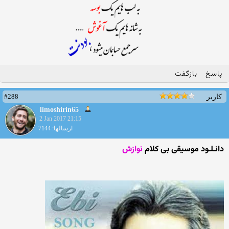
پاسخ
بازگفت
#288
کاربر
limoshirin65
2 Jan 2017 21:15
ارسالها: 7144
دانـلـود موسیقی بی کلام
نوازش