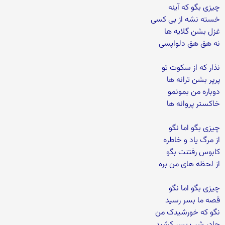
چیزی بگو که آینه
خسته نشه از بی کسی
غزل بشن گلایه ها
نه هق هق دلواپسی
نذار که از سکوت تو
پرپر بشن ترانه ها
دوباره من بمونمو
خاکستر پروانه ها
چیزی بگو اما نگو
از مرگ یاد و خاطره
کابوس رفتنت بگو
از لحظه های من بره
چیزی بگو اما نگو
قصه ما بسر رسید
نگو که خورشیدک من
چادر شب بسر کشید