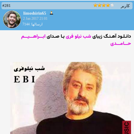
#281
کاربر
limoshirin65
2 Jan 2017 21:01
ارسالها: 7144
دانـلـود آهـنـگ زیبای
شب نیلو فری
بـا صـدای
ابـــراهـــیـــم
حـــامـــدی