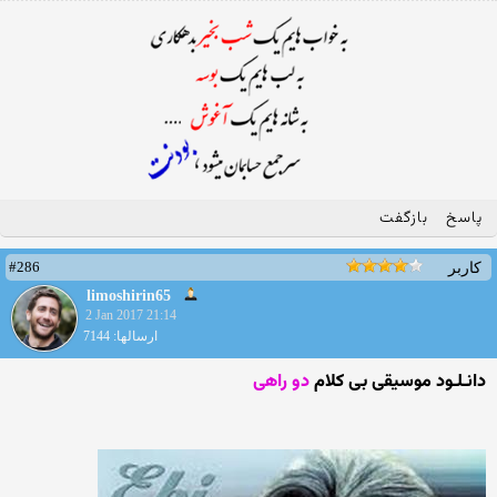
پاسخ
بازگفت
#286
کاربر
limoshirin65
2 Jan 2017 21:14
ارسالها: 7144
دانـلـود موسیقی بی کلام
دو راهی