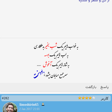
از گل و شعر و ستاره
پاسخ
بازگفت
#282
کاربر
limoshirin65
2 Jan 2017 21:01