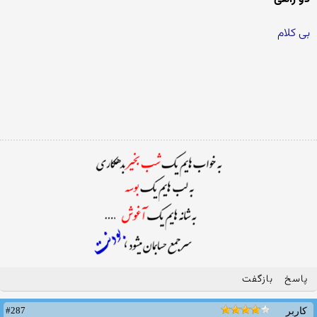
بی کلام
پاسخ
بازگفت
#287
کاربر