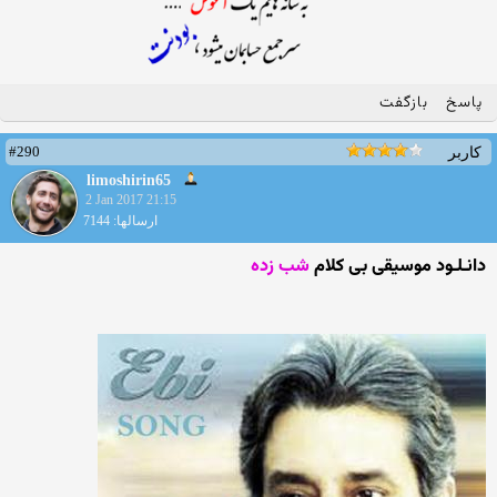
پاسخ
بازگفت
#290
کاربر
limoshirin65
2 Jan 2017 21:15
ارسالها: 7144
دانـلـود موسیقی بی کلام
شب زده