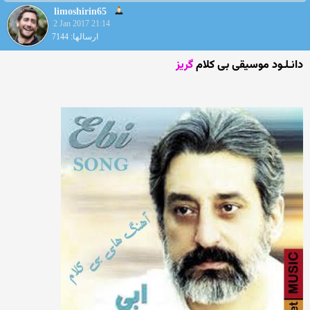
limoshirin65
2 Jan 2017 21:14
ارسالها: 7144
دانـلـود موسیقی بی کلام
گریز