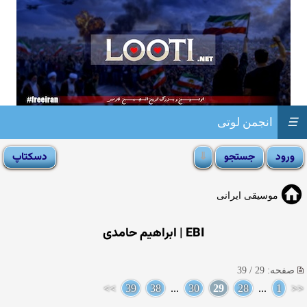
☰
انجمن لوتی
موسیقی ایرانی
EBI | ابراهیم حامدی
صفحه: 29 / 39
>>
39
38
...
30
29
28
...
1
<<