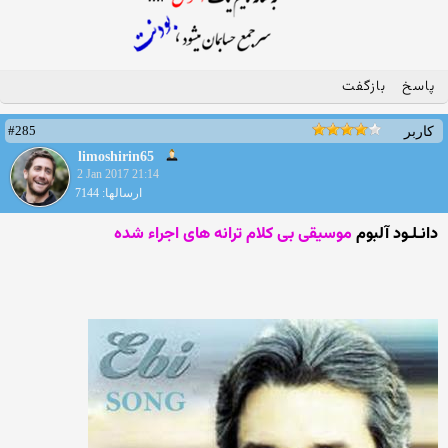
پاسخ
بازگفت
#285
کاربر
limoshirin65
2 Jan 2017 21:14
ارسالها: 7144
دانـلـود آلبوم
موسیقی بی کلام ترانه های اجراء شده