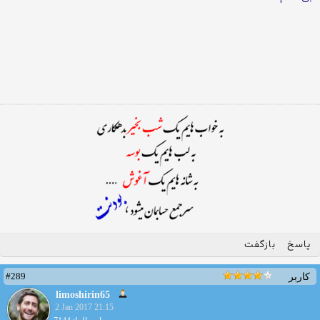
پاسخ
بازگفت
#289
کاربر
limoshirin65
2 Jan 2017 21:15