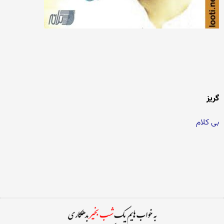
گریز
بی کلام