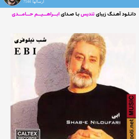
ارسالها: 7144
دانـلـود آهـنـگ زیبای
تندیس
بـا صـدای
ابـــراهـــیـــم حـــامـــدی