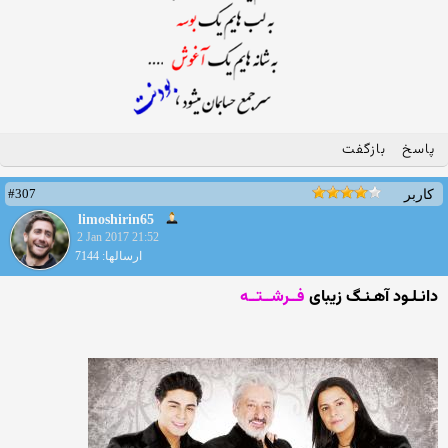
پاسخ
بازگفت
#307
کاربر
limoshirin65
2 Jan 2017 21:52
ارسالها: 7144
دانـلـود آهـنـگ زیبای
فــرشــتــه