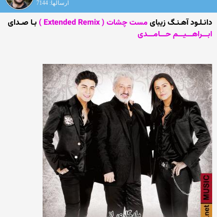
ارسالها: 7144
دانـلـود آهـنـگ زیبای
مست چشات ( Extended Remix )
بـا صـدای
ابـــراهـــیـــم حـــامـــدی