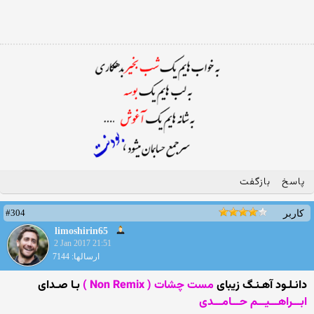
پاسخ
بازگفت
#304
کاربر
limoshirin65
2 Jan 2017 21:51
ارسالها: 7144
دانـلـود آهـنـگ زیبای
مست چشات ( Non Remix )
بـا صـدای
ابـــراهـــیـــم حـــامـــدی