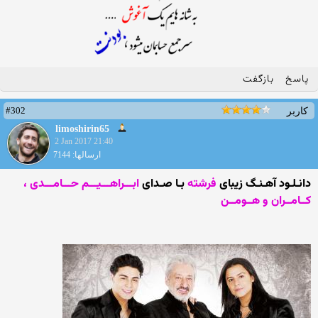
پاسخ
بازگفت
#302
کاربر
limoshirin65
2 Jan 2017 21:40
ارسالها: 7144
دانـلـود آهـنـگ زیبای
فرشته
بـا صـدای
ابـــراهـــیـــم حـــامـــدی ،
کــامــران و هــومــن