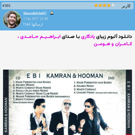
#301
کاربر
limoshirin65
2 Jan 2017 21:40
ارسالها: 7144
دانـلـود آلبوم زیبای
یادگاری
بـا صـدای
ابــراهــیــم حــامــدی ،
کــامــران و هــومــن