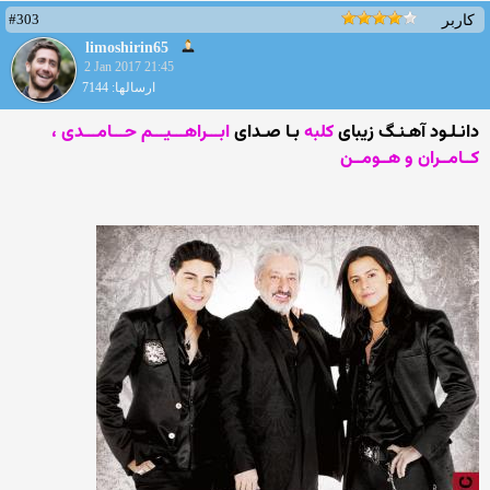
#303
کاربر
limoshirin65
2 Jan 2017 21:45
ارسالها: 7144
دانـلـود آهـنـگ زیبای
کلبه
بـا صـدای
ابـــراهـــیـــم حـــامـــدی ،
کــامــران و هــومــن