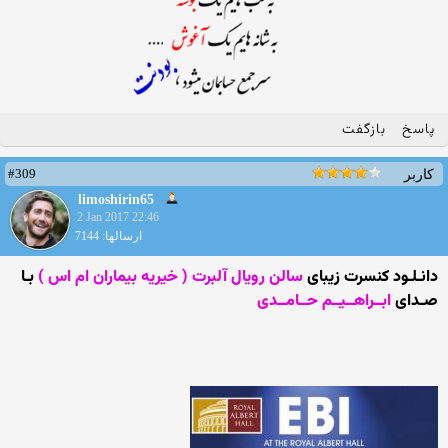
پاسخ
بازگفت
#309
کاربر
limoshirin65
2 Jan 2017 22:46
ارسالها: 7144
دانـلـود کنسرت زیبای
سالن رویال آلبرت ( خیریه بیماران ام اس )
بـا
صـدای
ابــراهــیــم حــامــدی