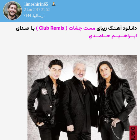
limoshirin65
2 Jan 2017 21:52
ارسالها: 7144
دانـلـود آهـنـگ زیبای
مست چشات ( Club Remix )
بـا صـدای
ابـــراهـــیـــم حـــامـــدی