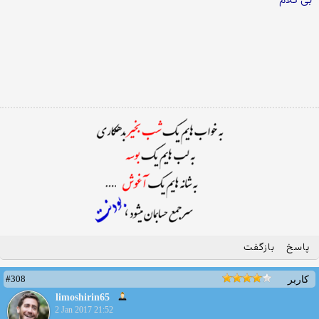
بی کلام
پاسخ
بازگفت
#308
کاربر
limoshirin65
2 Jan 2017 21:52