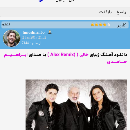
پاسخ
بازگفت
#305
کاربر
limoshirin65
2 Jan 2017 21:52
ارسالها: 7144
دانـلـود آهـنـگ زیبای
خالی ( (Alex Remix )
بـا صـدای
ابـــراهـــیـــم
حـــامـــدی