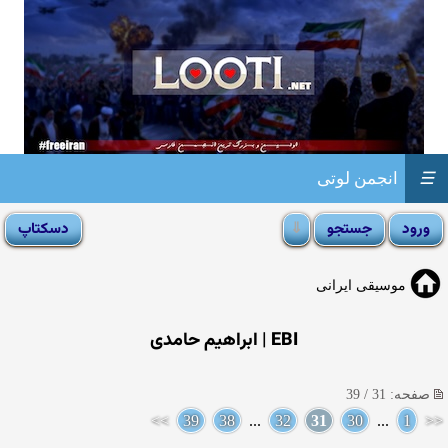
☰
انجمن لوتی
موسیقی ایرانی
EBI | ابراهیم حامدی
صفحه: 31 / 39
>>
39
38
...
32
31
30
...
1
<<