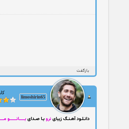
بازگفت
کار
limoshirin65
دانـلـود آهـنـگ زیبای
نرو
بـا صـدای
بـــــانــــــو مــ