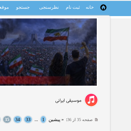
خانه
ثبت نام
نظرسنجی
جستجو
موقع
موسیقی ایرانی
:
« پیشین
1
...
33
34
35
صفحه 35 از 36