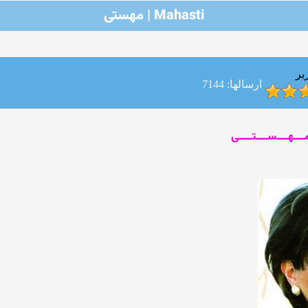
Mahasti | مهستی
بر
ارسالها: 7144
 مــــهــــســــتـــــی