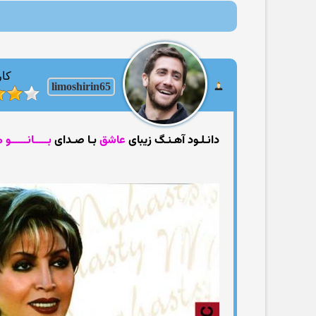
کار
limoshirin65
دانـلـود آهـنـگ زیبای
عاشق
بـا صـدای
بـــــانــــــو