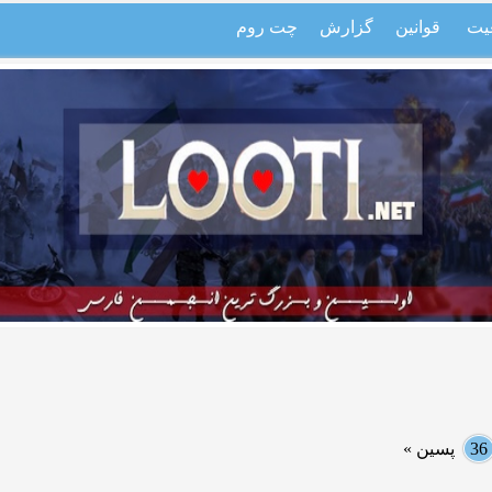
یت
قوانین
گزارش
چت روم
36
پسین »