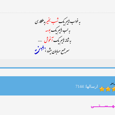
بر
ارسالها: 7144
ــهــــســــتـــــی