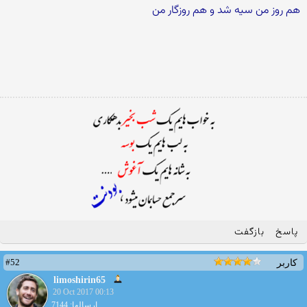
هم روز من سیه شد و هم روزگار من
پاسخ
بازگفت
#52
کاربر
limoshirin65
20 Oct 2017 00:13
ارسالها: 7144