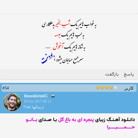
پاسخ
بازگفت
#54
کاربر
limoshirin65
20 Oct 2017 00:13
ارسالها: 7144
دانـلـود آهـنـگ زیبای
پنجره ای به باغ گل
بـا صـدای
بــانــو
حــــمـــــیـــــرا