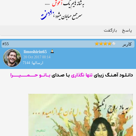
پاسخ
بازگفت
#55
کاربر
limoshirin65
20 Oct 2017 00:14
ارسالها: 7144
دانـلـود آهـنـگ زیبای
تنها نگذاری
بـا صـدای
بــانــو حــــمـــــیـــــرا