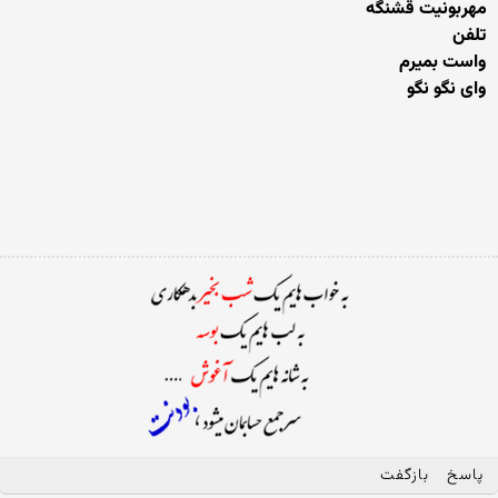
مهربونیت قشنگه
تلفن
واست بمیرم
وای نگو نگو
پاسخ
بازگفت