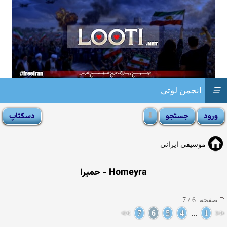
☰
انجمن لوتی
موسیقی ایرانی
Homeyra - حمیرا
صفحه: 6 / 7
>>
7
6
5
4
...
1
<<