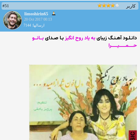
#51
کاربر
limoshirin65
20 Oct 2017 00:13
ارسالها: 7144
دانـلـود آهـنـگ زیبای
به یاد روح انگیز
بـا صـدای
بــانــو
حــــمـــــیـــــرا