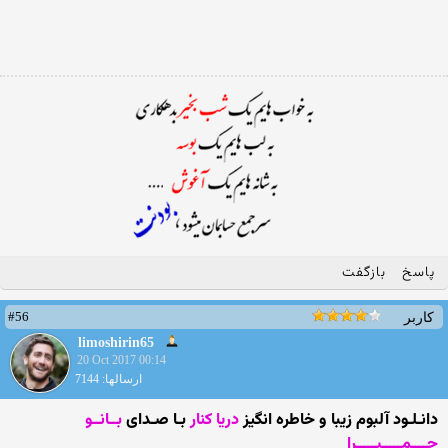
پاسخ
بازگفت
#56
کاربر
limoshirin65
20 Oct 2017 00:14
ارسالها: 7144
دانـلـود آلبوم زیبا و خاطره انگیز
دریا کنار
بـا صـدای
بــانــو
حــــمـــــیـــــرا