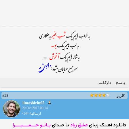
پاسخ
بازگفت
#58
کاربر
limoshirin65
20 Oct 2017 00:14
ارسالها: 7144
دانـلـود آهـنـگ زیبای
عشق زیاد
بـا صـدای
بــانــو حــــمـــــیـــــرا