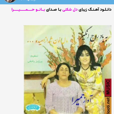
دانـلـود آهـنـگ زیبای
دل شکنی
بـا صـدای
بــانــو حــــمـــــیـــــرا