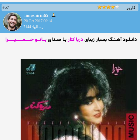
#57
کاربر
limoshirin65
20 Oct 2017 00:14
ارسالها: 7144
دانـلـود آهـنـگ بسیار زیبای
دریا کنار
بـا صـدای
بــانــو حــــمـــــیـــــرا