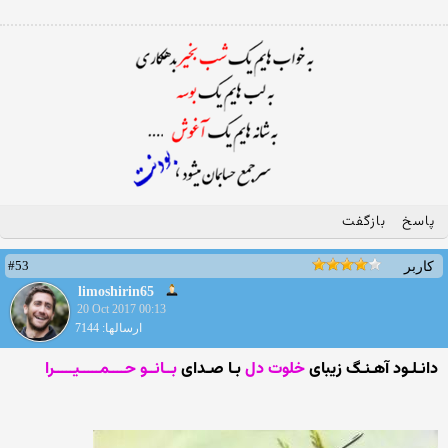
پاسخ
بازگفت
#53
کاربر
limoshirin65
20 Oct 2017 00:13
ارسالها: 7144
دانـلـود آهـنـگ زیبای
خلوت دل
بـا صـدای
بــانــو حــــمـــــیـــــرا