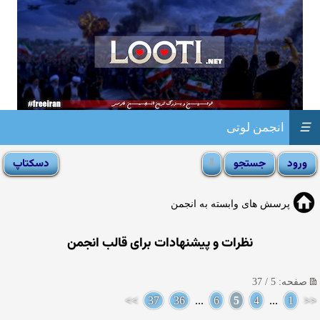
☰
انجمن لوتی
پرسش های وابسته به انجمن
نظرات و پیشنهادات برای قالب انجمن
صفحه: 5 / 37
>>
37
36
...
6
5
4
...
1
<<