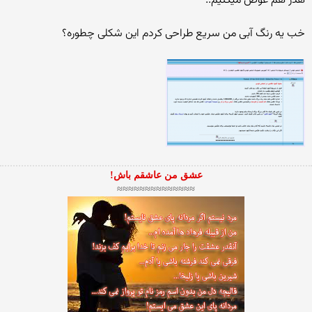
هدر هم عوض میكنیم..
خب یه رنگ آبی من سریع طراحی كردم این شكلی چطوره؟
عشق من عاشقم باش!
≈≈≈≈≈≈≈≈≈≈≈≈≈≈