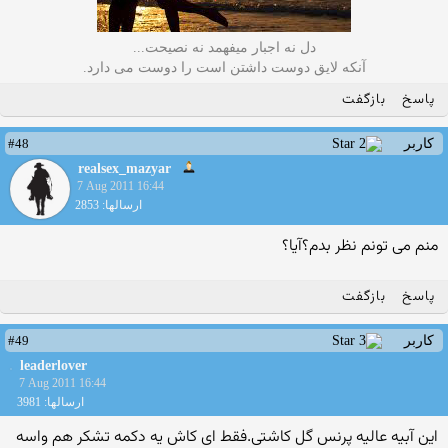
دل نه اجبار میفهمد نه نصیحت...
آنکه لایق دوست داشتن است را دوست می دارد.
پاسخ
بازگفت
#48
کاربر
realsex_mazyar
7 Aug 2011 16:44
ارسالها: 2853
منم می تونم نظر بدم؟آیا؟
پاسخ
بازگفت
#49
کاربر
leaderlover
7 Aug 2011 16:44
ارسالها: 3981
این آبیه عالیه پرنس گل کاشتی.فقط ای کاش یه دکمه تشکر هم واسه