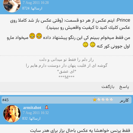
7 Aug 2011 16:28
ارسالها: 8724
Prince: اینم عكس از هر دو قسمت: (وقتی عكس باز شد كاملا روی
عكس كلیك كنید تا كیفیت واقعیش رو ببینید):
من فقط میخوام ببینم كی این رنگو پیشنهاد داده
میخواد مارو
اول جوونی كور كنه
راز دلم را فقط تو میدانی و دلت
گوشه ای از قلبت پنهان دار دوستت دارم هایم را
*ای عشق*
***M***
پاسخ
بازگفت
#45
کاربر
armitahot
7 Aug 2011 16:32
ارسالها: 832
فقط پرنس خواهشا یه عكس باحال بزار برای هدر سایت