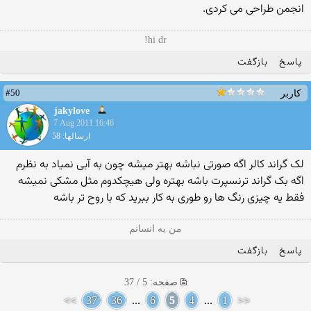
انجمن طراحی می کردی.
hi dr!
پاسخ
بازگفت
#50
کاربر
jakylove
7 Aug 2011 16:46
ارسالها: 58
لک گراند کالر اگه صورتی نباشه بهتر میشه چون به آبی نمیاد به نظرم
اگه بک گراند ترنسپرت باشه بهتره ولی هیچکدوم مثل مشکی نمیشه
فقط یه چیزی رنگ ها رو طوری به کار ببرید که با روح تر باشه
من یه انسانم
پاسخ
بازگفت
صفحه: 5 / 37
>>
37
36
...
6
5
4
...
1
<<