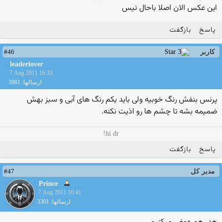
این عكس الان اصلا باحال نیس
پاسخ
بازگفت
#46
کاربر
leaderlover
7 Aug 2011 16:33
ارسالها: 3981
پرنس بنفش رنگ خوبیه ولی باید یکم رنگ های آبی و سبز بهش
ضمیمه بشه تا چشم ها رو اذیت نکنه.
hi dr!
پاسخ
بازگفت
#47
مدیر کل
Prince
7 Aug 2011 16:41
ارسالها: 3301