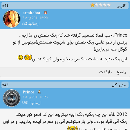
#41
کاربر
armitahot
7 Aug 2011 16:20
ارسالها: 832
Prince: خب فعلا تصمیم گرفته شد كه رنگ بنفش رو بذاریم..
پرنس از نظر علمی رنگ بنفش برای شهوت هستش(میتونین از تو
گوگل هم دربیارین)
این رنگ بدرد یه سایت سكسی میخوره ولی كور كنندس
پاسخ
بازگفت
#42
مدیر کل
Prince
7 Aug 2011 16:23
ارسالها: 3301
ALI2012: این چه رنگیه رنگ ابیه بهتربود این که ادمو کور میکنه
رنگ آبی قبلا بوده.. ولی باز میتونیم آبی رو هم در آینده بذاریم.. و در اون