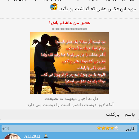
مورد این عكس هایی كه گذاشتم رو بگید.
عشق من عاشقم باش!
≈≈≈≈≈≈≈≈≈≈≈≈≈≈
دل نه اجبار میفهمد نه نصیحت...
آنکه لایق دوست داشتن است را دوست می دارد.
پاسخ
بازگفت
#44
کاربر
ALI2012