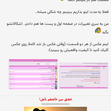
قسمت هم كار میكنم حتما
فعلا یه مدت اینو بذاریم ببینیم چه شكلی میشه..
من یه سری تغییرات در صفحه اول و پست ها هم دادم.. اشكالاتشو
بگید
اینم عكس از هر دو قسمت: (وقتی عكس باز شد كاملا روی عكس
كلیك كنید تا كیفیت واقعیش رو ببینید):
عشق من عاشقم باش!
≈≈≈≈≈≈≈≈≈≈≈≈≈≈