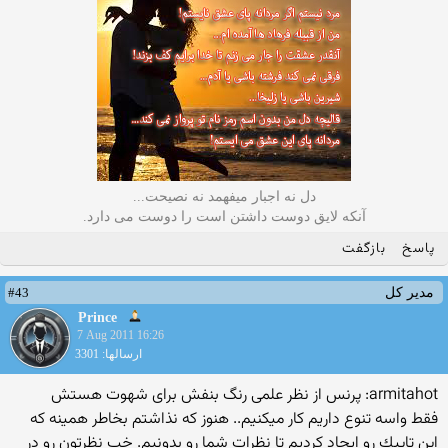
دل نه اجبار میفهمد نه نصیحت...
آنکه لایق دوست داشتن است را دوست می دارد.
پاسخ
بازگفت
#43
مدیر کل
Prince
7 Aug 2011 16:26
ارسالها: 3301
armitahot: پرنس از نظر علمی رنگ بنفش برای شهوت هستش
فقط واسه تنوع داریم كار میكنیم.. هنوز كه نذاشتم بخاطر همینه كه
این تاپیك رو ایجاد كردیم تا نظرات شما رو بدونیم. خب نظرتون رو در