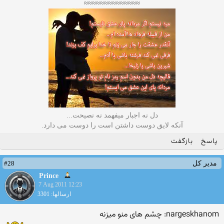
≈≈≈≈≈≈≈≈≈≈≈≈≈≈
دل نه اجبار میفهمد نه نصیحت...
آنکه لایق دوست داشتن است را دوست می دارد.
پاسخ
بازگفت
#28
مدیر کل
Prince
7 Aug 2011 12:23
ارسالها: 3301
nargeskhanom: چشم های منو میزنه