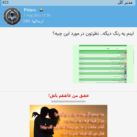
#21
مدیر کل
Prince
7 Aug 2011 11:59
ارسالها: 3301
اینم یه رنگ دیگه.. نظرتون در مورد این چیه؟
عشق من عاشقم باش!
≈≈≈≈≈≈≈≈≈≈≈≈≈≈