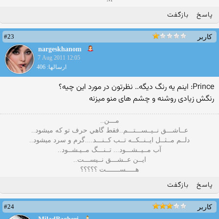
پاسخ
بازگفت
#23
کاربر
nargeskhanom
7 Aug 2011 12:05
ارسالها: 406
Prince: اینم یه رنگ دیگه.. نظرتون در مورد این چیه؟
رنگش زیادی روشنه و چشم های منو میزنه
مـــن..
عــاشـــق نــيــســـتـــم..فقط گاهي حرف تو كه ميشود..
دلــم مــثــل ايــنــكــه تــب كــنـــد....گرم و سرد ميشود..
آب مــيــشـــود... تــنـــگ مــيـشــود..
ايــن عــشـــق نــيســـت..
هـــــســـــــت ؟؟؟؟؟
پاسخ
بازگفت
#24
کاربر