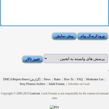
|
Moderator List
|
FAQ
|
How To
|
Rules
|
News
|
DMCA/Report Abuse (گزارش)
Sexy Pictures Archive
|
Adult Forums
|
Advertise on Looti
Copyright © 2009-2025
Looti.net
. Looti Forums is not responsible for the content of external
sites