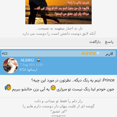
دل نه اجبار میفهمد نه نصیحت...
آنکه لایق دوست داشتن است را دوست می دارد.
پاسخ
بازگفت
#22
کاربر
ALI2012
7 Aug 2011 12:03
ارسالها: 8724
Prince: اینم یه رنگ دیگه.. نظرتون در مورد این چیه؟
جون خودم اینا رنگ نیست تو میزاری
یه آبی بزن حالشو ببریم
راز دلم را فقط تو میدانی و دلت
گوشه ای از قلبت پنهان دار دوستت دارم هایم را
*ای عشق*
***M***