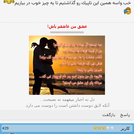
خب واسه همین این تاپیك رو گذاشتیم تا یه چیز خوب در بیاریم
عشق من عاشقم باش!
≈≈≈≈≈≈≈≈≈≈≈≈≈≈
دل نه اجبار میفهمد نه نصیحت...
آنکه لایق دوست داشتن است را دوست می دارد.
پاسخ
بازگفت
#29
کاربر