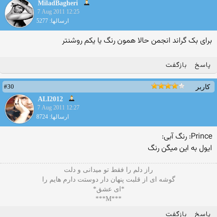
MiladBagheri
7 Aug 2011 12:25
ارسالها: 5277
برای بک گراند انجمن حالا همون رنگ یا یکم روشنتر
پاسخ
بازگفت
#30
کاربر
ALI2012
7 Aug 2011 12:27
ارسالها: 8724
Prince: رنگ آبی:
ایول به این میگن رنگ
راز دلم را فقط تو میدانی و دلت
گوشه ای از قلبت پنهان دار دوستت دارم هایم را
*ای عشق*
***M***
پاسخ
بازگفت