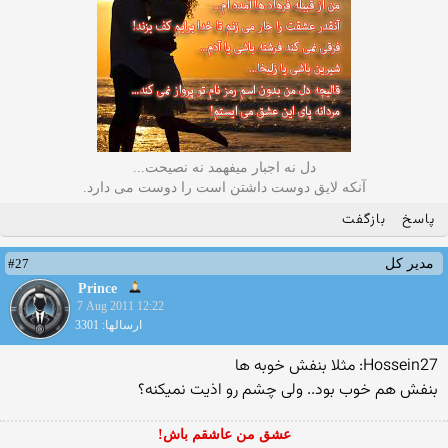
دل نه اجبار میفهمد نه نصیحت...
آنکه لایق دوست داشتن است را دوست می دارد.
پاسخ
بازگفت
#27
مدیر کل
Prince
7 Aug 2011 12:22
ارسالها: 3301
Hossein27: مثلا بنفش خوبه ها
بنفش هم خوب بود.. ولی چشم رو اذیت نمیكنه؟
عشق من عاشقم باش!