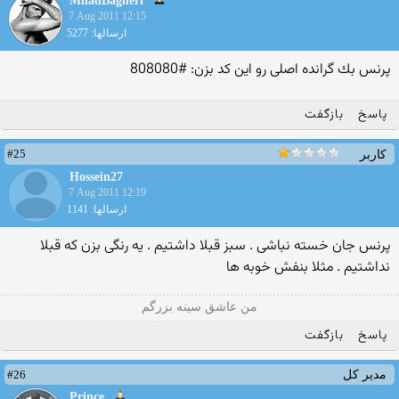
MiladBagheri
7 Aug 2011 12:15
ارسالها: 5277
پرنس بك گرانده اصلی رو این كد بزن: #808080
پاسخ
بازگفت
#25
کاربر
Hossein27
7 Aug 2011 12:19
ارسالها: 1141
پرنس جان خسته نباشی . سبز قبلا داشتیم . یه رنگی بزن که قبلا
نداشتیم . مثلا بنفش خوبه ها
من عاشق سینه بزرگم
پاسخ
بازگفت
#26
مدیر کل
Prince