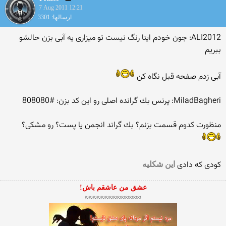
7 Aug 2011 12:21
ارسالها: 3301
ALI2012: جون خودم اینا رنگ نیست تو میزاری یه آبی بزن حالشو
ببریم
آبی زدم صفحه قبل نگاه كن
MiladBagheri: پرنس بك گرانده اصلی رو این كد بزن: #808080
منظورت كدوم قسمت بزنم؟ بك گراند انجمن یا پست؟ رو مشكی؟
كودی كه دادی
این شكلیه
عشق من عاشقم باش!
≈≈≈≈≈≈≈≈≈≈≈≈≈≈