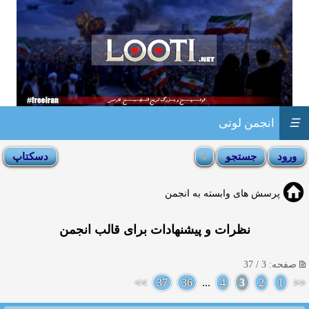
☰
انجمن لوتی
پرسش های وابسته به انجمن
نظرات و پیشنهادات برای قالب انجمن
صفحه: 3 / 37
>>
37
36
...
4
3
2
1
<<