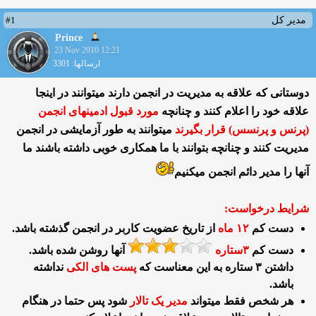
#1
مدیر کل
Prince
23 Nov 2010 12:21
ارسالها: 3301
دوستانی كه علاقه به مدیریت در انجمن دارند میتوانند در اینجا
علاقه خود را اعلام كنند و چنانچه
مورد قبول ادمینهای انجمن
(پرنس و پرنسس) قرار بگیرند
میتوانند به طور آزمایشی در انجمن
مدیریت كنند و چنانچه بتوانند با ما همكاری خوبی داشته باشند ما
آنها را مدیر دائم انجمن میكنیم
شرایط درخواست:
دست کم
۱۲ ماه
از تاریخ عضویت كاربر در انجمن گذشته باشد.
دست کم
۳ستاره
آنها روشن شده باشد.
داشتن ۳ ستاره به این معناست كه
پست های الكی
نداشته
باشد.
هر شخص فقط میتواند
مدیر یک تالار
شود پس حتما در هنگام