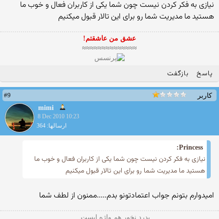
نیازی به فكر كردن نیست چون شما یكی از كاربران فعال و خوب ما
هستید ما مدیریت شما رو برای این تالار قبول میكنیم
عشق من عاشقتم!
≈≈≈≈≈≈≈≈≈≈≈≈≈≈
پاسخ
بازگفت
#9
کاربر
mimi
8 Dec 2010 10:23
ارسالها: 364
Princess:
نیازی به فكر كردن نیست چون شما یكی از كاربران فعال و خوب ما
هستید ما مدیریت شما رو برای این تالار قبول میكنیم
امیدوارم بتونم جواب اعتمادتونو بدم.....ممنون از لطف شما
بدرد نخور هم واژه ایست .....