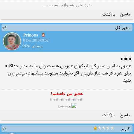
بدرد نخور هم واژه ایست .....
پاسخ
بازگفت
#6
مدیر کل
Princess
8 Dec 2010 09:52
ارسالها: 9924
mimi
عزیزم بنیامین مدیر كل تاپیكهای عمومی هست ولی ما به مدیر جداگانه
برای هر تالار هم نیاز داریم و اگر بخوایید میتونید پیشنهاد خودتون رو
بدید
عشق من عاشقتم!
≈≈≈≈≈≈≈≈≈≈≈≈≈≈
پاسخ
بازگفت
#7
کاربر