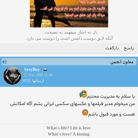
دل نه اجبار میفهمد نه نصیحت...
آنکه لایق دوست داشتن است را دوست می دارد.
پاسخ
بازگفت
#2
معاون انجمن
SexyBoy
27 Nov 2010 11:46
ارسالها: 8712
با سلام به مدیریت محترم
من میخوام مدیر فیلمها و عكسهای سكسی ایرانی بشم اگه امكانش
هست و مورد قبول باشم
.What's life? Life is love
.What's love? A kissing