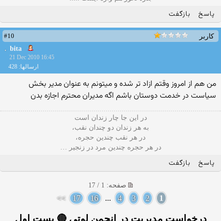
پاسخ
بازگفت
#10
کاربر
bita
21 Dec 2010 16:45
ارسالها: 428
من هم از امروز وقتم ازاد تر شده و میتونم به عنوان مدیر بخش
سیاست در خدمت دوستان باشم اگه مدیران محترم اجازه بدن
در این جا چار زندان است
به هر زندان دو چندان نقب،
در هر نقب چندین حجره،
در هر حجره چندین مرد در زنجیر …
پاسخ
بازگفت
صفحه: 1 / 17
>>
17
16
...
4
3
2
1
درخواست مدیریت در انجمن لوتی 🔴 پست اول