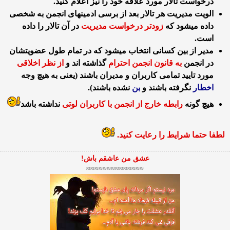
درخواست تالار مورد علاقه خود را نیز اعلام كنید.
الویت مدیریت هر تالار بعد از برسی ادمینهای انجمن به شخصی
داده میشود كه
زودتر درخواست مدیریت
در آن تالار را داده
است.
مدیر از بین كسانی انتخاب میشود كه در تمام طول عضویتشان
در انجمن
به قانون انجمن احترام
گذاشته اند و
از نظر اخلاقی
مورد تایید تمامی كاربران و مدیران باشند (یعنی به هیچ وجه
اخطار
نگرفته باشند و
بن
نشده باشند).
هیچ گونه
رابطه خارج از انجمن با کاربران لوتی
نداشته باشد
لطفا حتما شرایط را رعایت كنید.
عشق من عاشقم باش!
≈≈≈≈≈≈≈≈≈≈≈≈≈≈