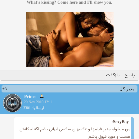
.What's kissing? Come here and I'll show you
پاسخ
بازگفت
#3
مدیر کل
Prince
29 Nov 2010 12:11
ارسالها: 3301
SexyBoy:
من میخوام مدیر فیلمها و عكسهای سكسی ایرانی بشم اگه امكانش
هست و مورد قبول باشم