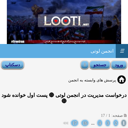
☰
انجمن لوتی
پرسش های وابسته به انجمن
درخواست مدیریت در انجمن لوتی 🔴 پست اول خوانده شود
🔴
صفحه: 1 / 17
>>
17
16
...
4
3
2
1