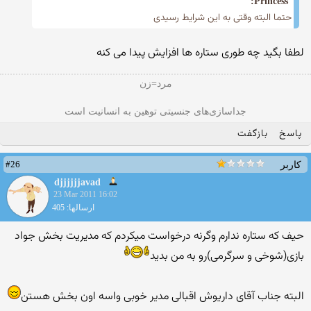
Princess:
حتما البته وقتی به این شرایط رسیدی
لطفا بگید چه طوری ستاره ها افزایش پیدا می كنه
مرد=زن
جداسازی‌های جنسیتی توهین به انسانیت است
پاسخ
بازگفت
#26
کاربر
djjjjjjavad
23 Mar 2011 16:02
ارسالها: 405
حیف که ستاره ندارم وگرنه درخواست میکردم که مدیریت بخش جواد
بازی(شوخی و سرگرمی)رو به من بدید
البته جناب آقای داریوش اقبالی مدیر خوبی واسه اون بخش هستن