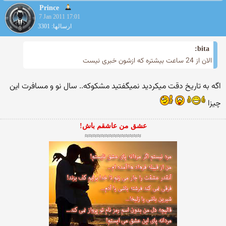
Prince
7 Jan 2011 17:01
ارسالها: 3301
bita:
الان از 24 ساعت بیشتره كه ازشون خبری نیست
اگه به تاریخ دقت میکردید نمیگفتید مشکوکه.. سال نو و مسافرت این
چیزا
عشق من عاشقم باش!
≈≈≈≈≈≈≈≈≈≈≈≈≈≈