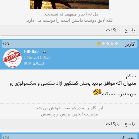
دل نه اجبار میفهمد نه نصیحت...
آنکه لایق دوست داشتن است را دوست می دارد.
پاسخ
بازگفت
#23
کاربر
bilbilak
1 Mar 2011 16:25
ارسالها: 1079
سلام
مدیران اگه موافق بودید بخش گفتگوی ازاد سكسی و سكسولوژی رو
من مدیریت میكنم
این كاربر به درخواست خودش بن شد
مدیریت انجمن پرنس و پرنسس
پاسخ
بازگفت
#24
مدیر کل