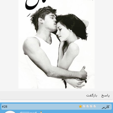
پاسخ
بازگفت
#28
کاربر