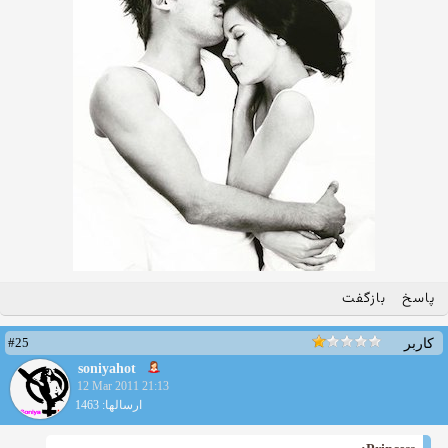
پاسخ
بازگفت
#25
کاربر
soniyahot
12 Mar 2011 21:13
ارسالها: 1463