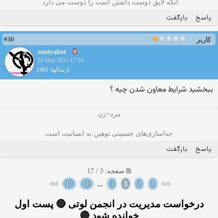
آنکه لایق دوست داشتن است را دوست می دارد.
پاسخ
بازگفت
#30
کاربر
soniyahot
24 May 2011 17:34
ارسالها: 1463
ببخشید شرایط معاون شدن چیه ؟
مرد=زن
جداسازی‌های جنسیتی توهین به انسانیت است
پاسخ
بازگفت
صفحه: 3 / 17
>>
17
16
...
4
3
2
1
<<
درخواست مدیریت در انجمن لوتی 🔴 پست اول
خوانده شود 🔴