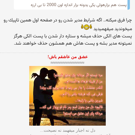
پست هم بزارهولی یكی یدونه بزار اندازه اون 2000 تا بی ارزه
چرا فرق میكنه.. اگه شرایط مدیر شدن رو در صفحه اول همین تاپیك رو
میخوندید میفهمیدید
پست های الكی حذف میشه و ستاره دار شدن با پست الكی هرگز
نمیتونه مدیر بشه و پست هاش هم همشون حذف خواهند شد.
عشق من عاشقم باش!
≈≈≈≈≈≈≈≈≈≈≈≈≈≈
دل نه اجبار میفهمد نه نصیحت...