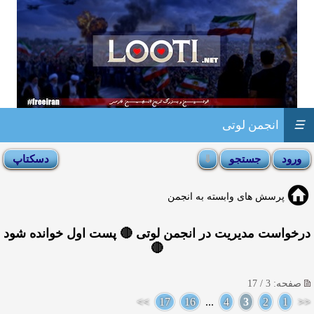
☰
انجمن لوتی
پرسش های وابسته به انجمن
درخواست مدیریت در انجمن لوتی 🔴 پست اول خوانده شود
🔴
صفحه: 3 / 17
>>
17
16
...
4
3
2
1
<<