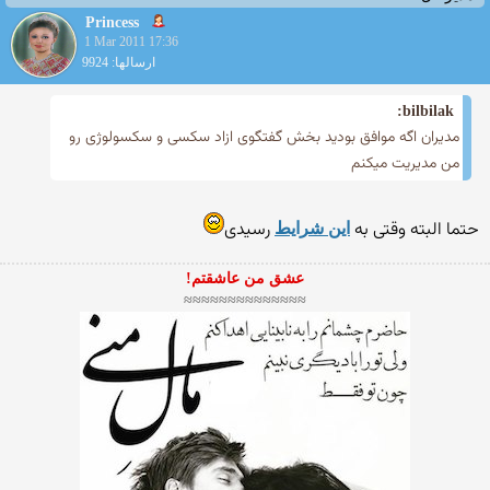
Princess
1 Mar 2011 17:36
ارسالها: 9924
bilbilak:
مدیران اگه موافق بودید بخش گفتگوی ازاد سكسی و سكسولوژی رو
من مدیریت میكنم
حتما البته وقتی به
رسیدی
این شرایط
عشق من عاشقتم!
≈≈≈≈≈≈≈≈≈≈≈≈≈≈