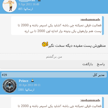
djjjjjjavad
9 Apr 2011 16:49
ارسالها: 405
mohammads:
فعالیت فرقی نمیكنه چی باشه ؟شاید یكی اسپمر باشه و 2000 تا
پست هم بزارهولی یكی یدونه بزار اندازه اون 2000 تا بی ارزه
منظورش پست مفیده دیگه سخت نگیر
من برگشتم
پاسخ
بازگفت
#29
مدیر کل
Prince
10 Apr 2011 09:11
ارسالها: 3301
mohammads:
فعالیت فرقی نمیكنه چی باشه ؟شاید یكی اسپمر باشه و 2000 تا