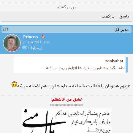
من برگشتم
پاسخ
بازگفت
#27
مدیر کل
Princess
23 Mar 2011 16:16
ارسالها: 9924
soniyahot:
لطفا بگید چه طوری ستاره ها افزایش پیدا می كنه
عزیزم همزمان با فعالیت شما به ستاره هاتون هم اضافه میشه
عشق من عاشقتم!
≈≈≈≈≈≈≈≈≈≈≈≈≈≈