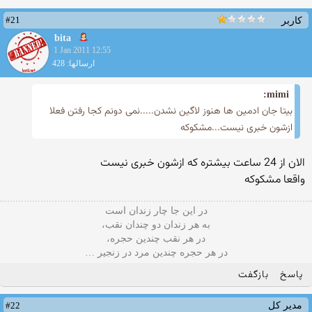
#21
کاربر
bita
1 Jan 2011 12:55
ارسالها: 428
mimi:
بیتا جان ادمین ها هنوز لاگین نشدن.....نمی دونم كجا رفتن فعلا
ازشون خبری نیست...مشكوكه
الان از 24 ساعت بیشتره كه ازشون خبری نیست
واقعا مشكوكه
در این جا چار زندان است
به هر زندان دو چندان نقب،
در هر نقب چندین حجره،
در هر حجره چندین مرد در زنجیر …
پاسخ
بازگفت
#22
مدیر کل