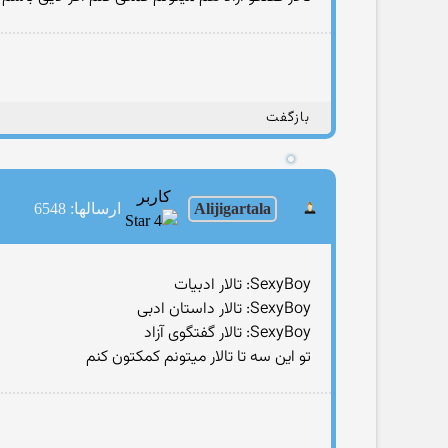
بازگفت
کاربر
Alijigartala
ارسالها: 6548
SexyBoy: تالار ادبیات
SexyBoy: تالار داستان ادبی
SexyBoy: تالار گفتگوی آزاد
تو این سه تا تالار میتونم کمکتون کنم