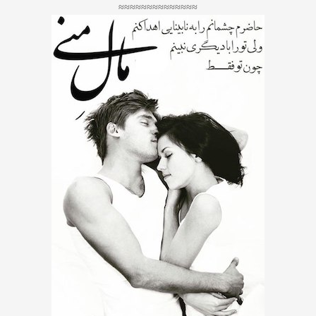
≈≈≈≈≈≈≈≈≈≈≈≈≈≈