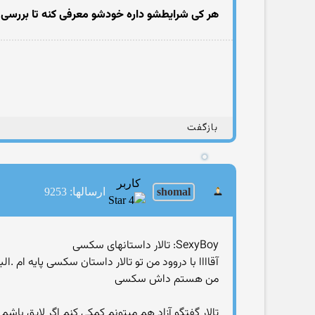
هر کی شرایطشو داره خودشو معرفی کنه تا بررسی
بازگفت
کاربر
shomal
ارسالها: 9253
SexyBoy: تالار داستانهای سکسی
آقاااا با دروود من تو تالار داستان سکسی پایه ام .
من هستم داش سکسی
تالار گفتگو آزاد هم میتونم کمکی کنم اگر لایق باشم