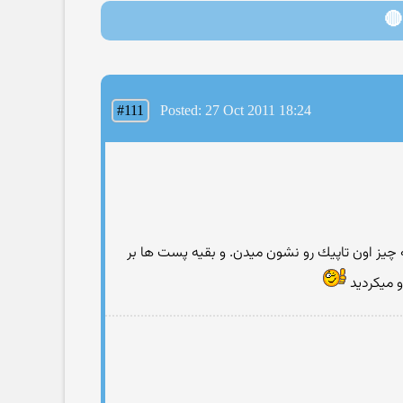
🔴
#111
Posted: 27 Oct 2011 18:24
چیز اون تاپیك رو نشون میدن. و بقیه پست ها بر
و میكردید