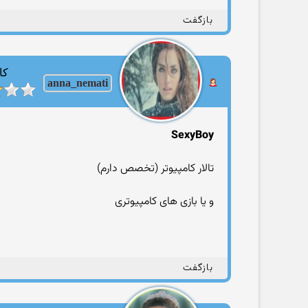
بازگفت
کا
anna_nemati
SexyBoy
تالار کامپیوتر (تخصص دارم)
و یا بازی های کامپیوتری
بازگفت