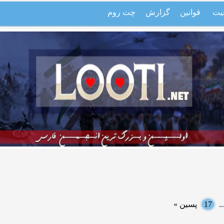
یت
قوانین
گزارش
چت روم
.
17
پسین »