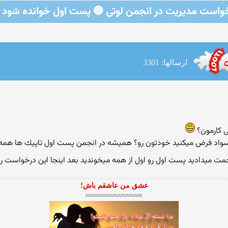
واست مدیریت در انجمن لوتی 🔴 پست اول خوانده شود 
ارسالها: 3301
ی كارمون؟
 بیسواد فرض میكنید خودتون رو؟ همیشه در انجمن پست اول تاپیك ها همه 
ت میدادید پست اول رو اول از همه میخوندید بعد اینجا این درخواست ر
عشق من عاشقم باش!
≈≈≈≈≈≈≈≈≈≈≈≈≈≈