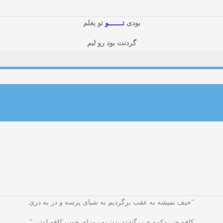
بودی
تـــــــو
تو بغلم
گردنت بود رو لبم
"حیف نمیشه به عقب برگردیم به شبای پرسه و در به دری
کافه چی دکمه ی برگشتو بزن به روزای خوب کافه لوتی "