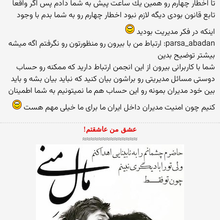
تا اخطار چهارم رو همین یك ساعت پیش به شما دادم پس اگر واقعا
تابع قانون بودی دیگه لازم نبود اخطار چهارم رو به شما بدم با وجود
اینكه در فكر مدیریت بودید
parsa_abadan: ارتباط من با بيرون رو منظورتون رو نگرفتم اگه ميشه
بيشتر توضيح بدين
شما با كاربرانی بیرون از این انجمن ارتباط دارید كه ممكنه رو حساب
دوستی مسائل مدیریتی رو براشون بیان كنید كه نباید بیان بشه و باید
بین خود مدیران بمونه رو این حساب هم ما نمیتونیم به شما اطمینان
كنیم چون امنیت مدیران داخل ایران ما برای ما خیلی مهم هست
عشق من عاشقتم!
≈≈≈≈≈≈≈≈≈≈≈≈≈≈