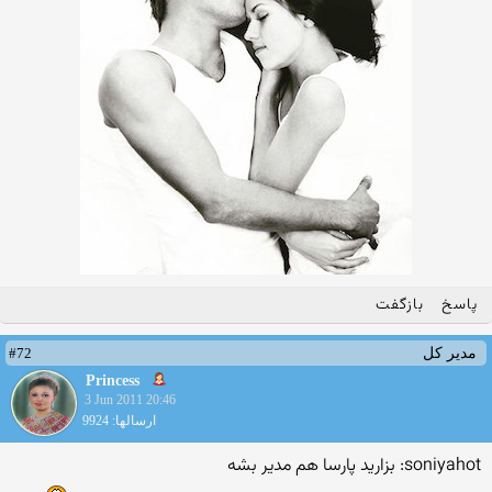
پاسخ
بازگفت
#72
مدیر کل
Princess
3 Jun 2011 20:46
ارسالها: 9924
soniyahot: بزارید پارسا هم مدیر بشه