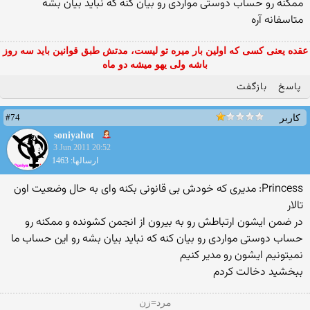
ممكنه رو حساب دوستی مواردی رو بیان كنه كه نباید بیان بشه
متاسفانه آره
عقده یعنی کسی که اولین بار میره تو لیست، مدتش طبق قوانین باید سه روز
باشه ولی یهو میشه دو ماه
پاسخ
بازگفت
#74
کاربر
soniyahot
3 Jun 2011 20:52
ارسالها: 1463
Princess: مدیری كه خودش بی قانونی بكنه وای به حال وضعیت اون
تالار
در ضمن ایشون ارتباطش رو به بیرون از انجمن كشونده و ممكنه رو
حساب دوستی مواردی رو بیان كنه كه نباید بیان بشه رو این حساب ما
نمیتونیم ایشون رو مدیر كنیم
ببخشید دخالت كردم
مرد=زن