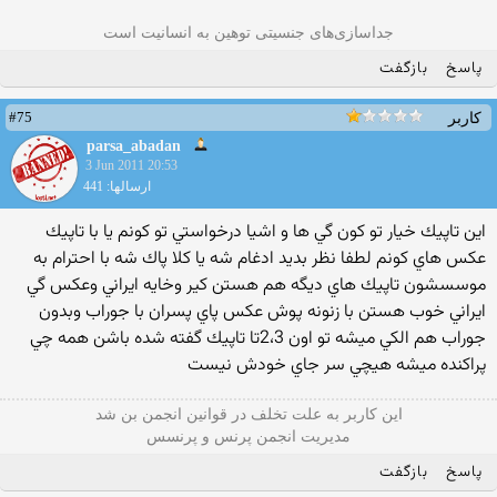
جداسازی‌های جنسیتی توهین به انسانیت است
پاسخ
بازگفت
#75
کاربر
parsa_abadan
3 Jun 2011 20:53
ارسالها: 441
اين تاپيك خيار تو كون گي ها و اشيا درخواستي تو كونم يا با تاپيك
عكس هاي كونم لطفا نظر بديد ادغام شه يا كلا پاك شه با احترام به
موسسشون تاپيك هاي ديگه هم هستن كير وخايه ايراني وعكس گي
ايراني خوب هستن با زنونه پوش عكس پاي پسران با جوراب وبدون
جوراب هم الكي ميشه تو اون 2،3تا تاپيك گفته شده باشن همه چي
پراكنده ميشه هيچي سر جاي خودش نيست
این كاربر به علت تخلف در قوانین انجمن بن شد
مدیریت انجمن پرنس و پرنسس
پاسخ
بازگفت