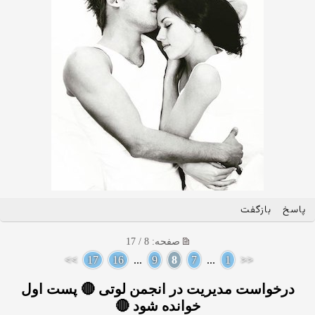
پاسخ
بازگفت
صفحه: 8 / 17
>>
17
16
...
9
8
7
...
1
<<
درخواست مدیریت در انجمن لوتی 🔴 پست اول
خوانده شود 🔴