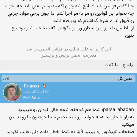
چرا گفتم قوانين بايد اصلاح شه چون اگه مديرشم يعني بايد چه بخوام
چه نخوام اين قوانين رو مو به مو اجرا كنم اما چون برخي موارد جزعي
رو قبول ندارم شرط گذاشتم كه پذيرفته نشد
ارتباط من با بيرون رو منظورتون رو نگرفتم اگه ميشه بيشتر توضيح
بدين
این كاربر به علت تخلف در قوانین انجمن بن شد
مدیریت انجمن پرنس و پرنسس
پاسخ
بازگفت
#78
مدیر کل
Princess
3 Jun 2011 21:07
ارسالها: 9924
parsa_abadan: شما هم كه فقط نيمه خالي ليوان رو ميبينيد
نه پارسا جان ما همه جوانب رو میسنجیم شما خودتون ما رو بد بین
میكنید
صفحات تاپیكتون رو ببینید 3بار به شما اخطار دادم ولی رعایت نكردید