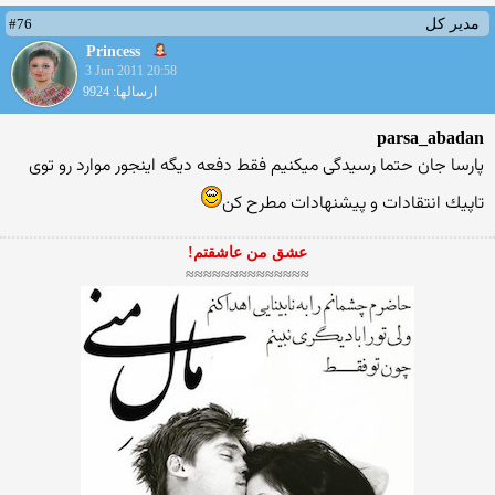
#76
مدیر کل
Princess
3 Jun 2011 20:58
ارسالها: 9924
parsa_abadan
پارسا جان حتما رسیدگی میكنیم فقط دفعه دیگه اینجور موارد رو توی
تاپیك انتقادات و پیشنهادات مطرح كن
عشق من عاشقتم!
≈≈≈≈≈≈≈≈≈≈≈≈≈≈