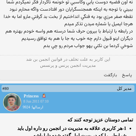
نه اون قضيه دوست يابي وكاسبي تو خونمه ناكردار فكر نميكردم شما
ببيني با توجه به اينكه همجنسگرايان دور افتادست واگه محارم نبود
نقطه صفر مرزي بود يه فنگي انداختيم از بخت بد گرفتي مارو اما به خدا
هرجا ايميل يا شماره ميدن تذكر ميدم
در رابطه با ارتباط با بيرون حرف شما درسته هم واسه خودم بهتره هم
ديگران اينو قبول دارم چه خوب يه جا با هم به توافق رسيديم
شوخي كردما بن نكني يهو جواب مردم رو چي بدم
این كاربر به علت تخلف در قوانین انجمن بن شد
مدیریت انجمن پرنس و پرنسس
پاسخ
بازگفت
#80
مدیر کل
Princess
8 Jun 2011 07:10
ارسالها: 9924
تمامی دوستان عزیز توجه كنند كه
1-هر كاربری علاقه به مدیریت در انجمن رو داره اول باید
شرایطی را كه در پست اول گفته شده دارا باشه