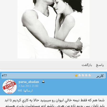
پاسخ
بازگفت
#77
کاربر
parsa_abadan
3 Jun 2011 21:00
ارسالها: 441
شما هم كه فقط نيمه خالي ليوان رو ميبينيد حالا يه كاري كرديم تا ابد
بايد تاوان پس بديم تازه من هرچي باشم ادم مسئوليت پذيري هستم