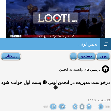
☰
انجمن لوتی
پرسش های وابسته به انجمن
درخواست مدیریت در انجمن لوتی 🔴 پست اول خوانده شود
🔴
صفحه: 8 / 17
>>
17
16
...
9
8
7
...
1
<<