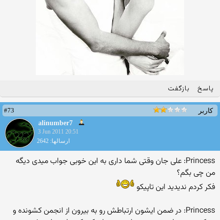
پاسخ
بازگفت
#73
کاربر
alinumber7
3 Jun 2011 20:51
ارسالها: 2642
Princess: علی جان وقتی شما داری به این خوبی جواب میدی دیگه
من چی بگم؟
فكر كردم ندیدید این تاپیكو
Princess: در ضمن ایشون ارتباطش رو به بیرون از انجمن كشونده و