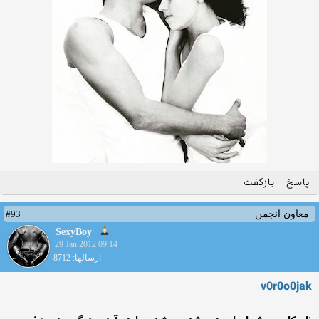
پاسخ
بازگفت
#93
معاون انجمن
SexyBoy
29 Jan 2012 09:14
ارسالها: 8712
v0r0o0jak