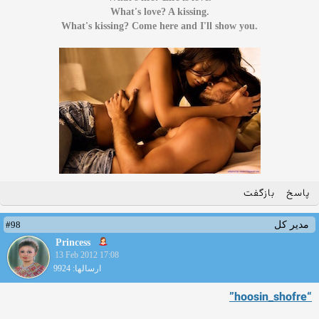
.What's love? A kissing
.What's kissing? Come here and I'll show you
پاسخ
بازگفت
#98
مدیر کل
Princess
13 Feb 2012 17:08
ارسالها: 9924
“hoosin_shofre”