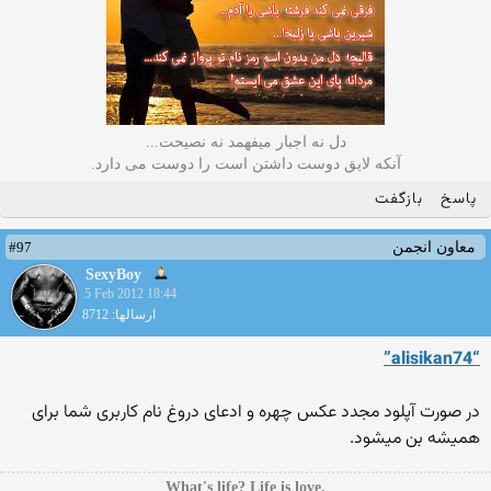
دل نه اجبار میفهمد نه نصیحت...
آنکه لایق دوست داشتن است را دوست می دارد.
پاسخ
بازگفت
#97
معاون انجمن
SexyBoy
5 Feb 2012 18:44
ارسالها: 8712
“alisikan74”
در صورت آپلود مجدد عکس چهره و ادعای دروغ نام کاربری شما برای
همیشه بن میشود.
.What's life? Life is love