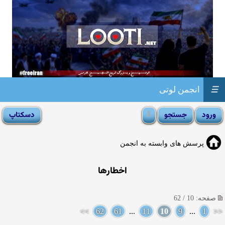
☰
انجمن لوتی
پرسش های وابسته به انجمن
اخطارها
صفحه: 10 / 62
>>
62
61
...
11
10
9
...
1
<<