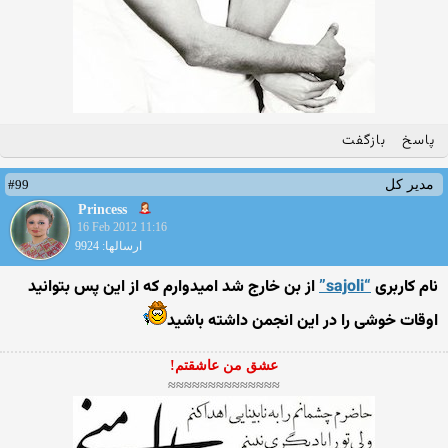
پاسخ
بازگفت
#99
مدیر کل
Princess
16 Feb 2012 11:16
ارسالها: 9924
نام کاربری
“sajoli”
از بن خارج شد امیدوارم که از این پس بتوانید
اوقات خوشی را در این انجمن داشته باشید
عشق من عاشقتم!
≈≈≈≈≈≈≈≈≈≈≈≈≈≈