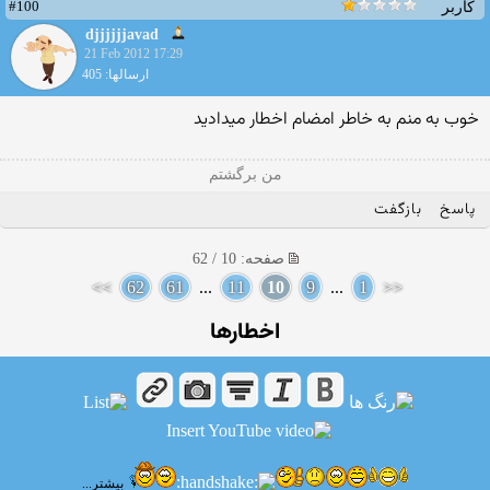
#100
کاربر
djjjjjjavad
21 Feb 2012 17:29
ارسالها: 405
خوب به منم به خاطر امضام اخطار میدادید
من برگشتم
پاسخ
بازگفت
صفحه: 10 / 62
>>
62
61
...
11
10
9
...
1
<<
اخطارها
بیشتر...