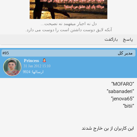
دل نه اجبار میفهمد نه نصیحت...
آنکه لایق دوست داشتن است را دوست می دارد.
پاسخ
بازگفت
#95
مدیر کل
Princess
31 Jan 2012 15:10
ارسالها: 9924
“MOFARO”
“sabanaderi”
“jenova65”
“bitii”
این کاربران از بن خارج شدند