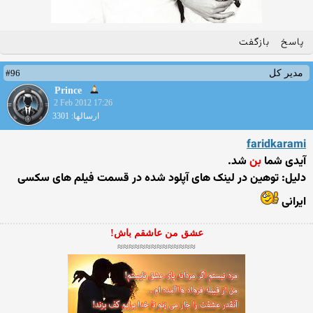
پاسخ
بازگفت
#96
مدیر کل
Prince
2 Feb 2012 17:26
ارسالها: 3301
faridkarami
آیدی شما
بن
شد.
دلیل: توهین در لینک های آپلود شده در قسمت فیلم های سکسی
ایرانی
عشق من عاشقم باش!
≈≈≈≈≈≈≈≈≈≈≈≈≈≈