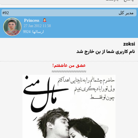
#92
مدیر کل
Princess
27 Jan 2012 11:58
ارسالها: 9924
zoksi
نام کاربری شما از بن خارج شد
عشق من عاشقتم!
≈≈≈≈≈≈≈≈≈≈≈≈≈≈