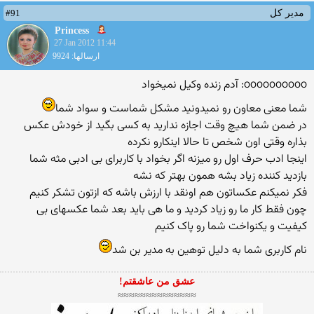
#91
مدیر کل
Princess
27 Jan 2012 11:44
ارسالها: 9924
oooooooooo: آدم زنده وکیل نمیخواد
شما معنی معاون رو نمیدونید مشکل شماست و سواد شما
در ضمن شما هیچ وقت اجازه ندارید به کسی بگید از خودش عکس
بذاره وقتی اون شخص تا حالا اینکارو نکرده
اینجا ادب حرف اول رو میزنه اگر بخواد با کاربرای بی ادبی مثه شما
بازدید کننده زیاد بشه همون بهتر که نشه
فکر نمیکنم عکساتون هم اونقد با ارزش باشه که ازتون تشکر کنیم
چون فقط کار ما رو زیاد کردید و ما هی باید بعد شما عکسهای بی
کیفیت و یکنواخت شما رو پاک کنیم
نام کاربری شما به دلیل توهین به مدیر بن شد
عشق من عاشقتم!
≈≈≈≈≈≈≈≈≈≈≈≈≈≈