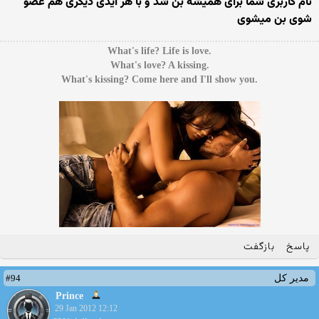
نام کاربری شما برای همیشه بن شد و با هر آیدی دیگری هم عضو
شوی بن میشوی
.What's life? Life is love
.What's love? A kissing
.What's kissing? Come here and I'll show you
پاسخ
بازگفت
#94
مدیر کل
Prince
29 Jan 2012 12:12