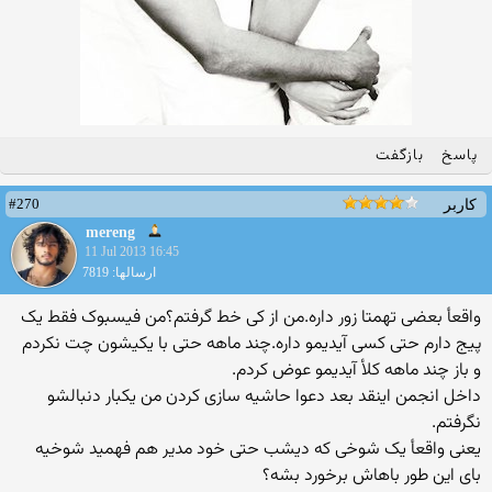
پاسخ
بازگفت
#270
کاربر
mereng
11 Jul 2013 16:45
ارسالها: 7819
واقعأ بعضی تهمتا زور داره.من از کی خط گرفتم؟من فیسبوک فقط یک
پیج دارم حتی کسی آیدیمو داره.چند ماهه حتی با یکیشون چت نکردم
و باز چند ماهه کلأ آیدیمو عوض کردم.
داخل انجمن اینقد بعد دعوا حاشیه سازی کردن من یکبار دنبالشو
نگرفتم.
یعنی واقعأ یک شوخی که دیشب حتی خود مدیر هم فهمید شوخیه
بای این طور باهاش برخورد بشه؟