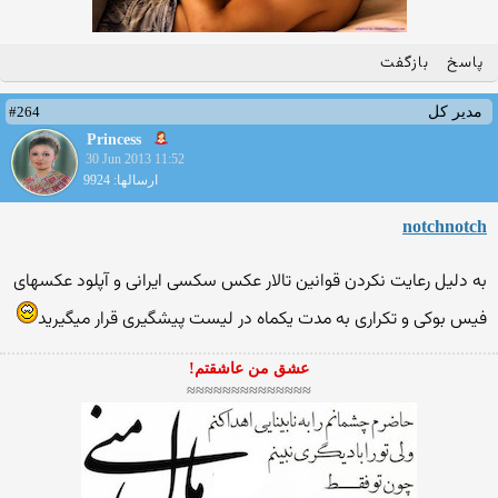
پاسخ
بازگفت
#264
مدیر کل
Princess
30 Jun 2013 11:52
ارسالها: 9924
notchnotch
به دلیل رعایت نکردن قوانین تالار عکس سکسی ایرانی و آپلود عکسهای
فیس بوکی و تکراری به مدت یکماه در لیست پیشگیری قرار میگیرید
عشق من عاشقتم!
≈≈≈≈≈≈≈≈≈≈≈≈≈≈