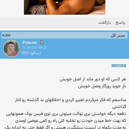
پاسخ
بازگفت
#269
مدیر کل
Princess
11 Jul 2013 08:21
ارسالها: 9924
mereng
هر کسی که او دور ماند از اصل خویش
باز جوید روزگار وصل خویش
متاسفم که فکر میکردم تغییر کردی و اخلاقهای بد گذشته رو کنار
گذاشتی
دفعه دیگه خواستی بری توالت میتونی بری توی فیس بوک همونهایی
که بهت خط میدن خودت رو تخلیه کنی راه رو کمی عوضی اومدی
به مدت یکماه در لیست پیشگیری هستی و اگر فقط حتی به اندازه یک