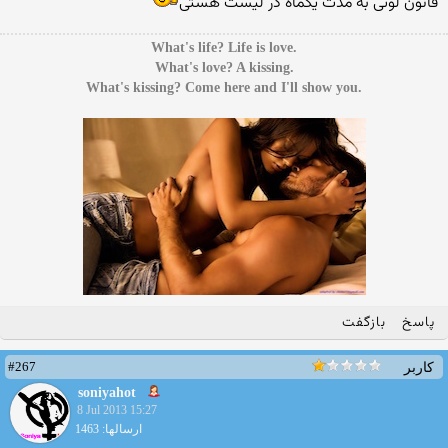
قانون لوتی به مدت یکماه در لیست هستی
.What's life? Life is love
.What's love? A kissing
.What's kissing? Come here and I'll show you
پاسخ
بازگفت
#267
کاربر
soniyahot
8 Jul 2013 15:27
ارسالها: 1463