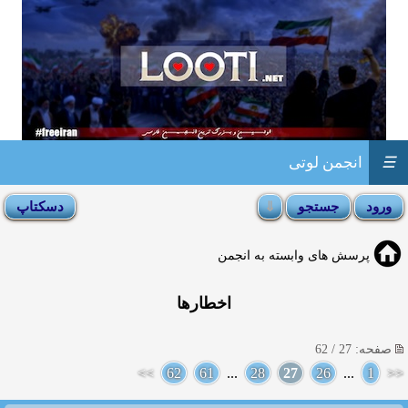
☰
انجمن لوتی
پرسش های وابسته به انجمن
اخطارها
صفحه: 27 / 62
>>
62
61
...
28
27
26
...
1
<<