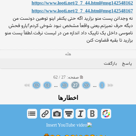
https://www.looti.net/2_7_44.html#msg142548162
https://www.looti.net/2_7_44.html#msg142548167
نه وجدانن پست منو بزارید اگه حتی یکنفر اینو توهین دونست من
دیگه حرف نمیزنم.یعنی واقعأ مشخص نبود شوخی کردم؟یارو فحش
ناموسی داخل یک تاپیک داد اندازه من در لیست نرفت.لطفأ پست منو
بزارید تا بقیه قضاوت کنن
هله
پاسخ
بازگفت
صفحه: 27 / 62
>>
62
61
...
28
27
26
...
1
<<
اخطارها