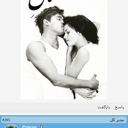
پاسخ
بازگفت
#265
مدیر کل
Princess