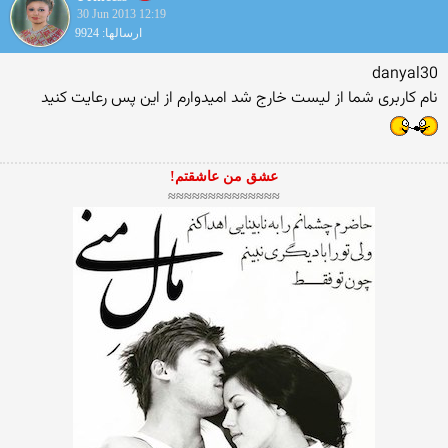
30 Jun 2013 12:19
ارسالها: 9924
danyal30
نام کاربری شما از لیست خارج شد امیدوارم از این پس رعایت کنید
عشق من عاشقتم!
≈≈≈≈≈≈≈≈≈≈≈≈≈≈