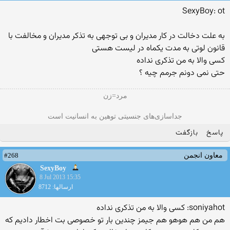
SexyBoy: ot
به علت دخالت در کار مدیران و بی توجهی به تذکر مدیران و مخالفت با
قانون لوتی به مدت یکماه در لیست هستی
کسی والا به من تذکری نداده
حتی نمی دونم جرمم چیه ؟
مرد=زن
جداسازی‌های جنسیتی توهین به انسانیت است
پاسخ
بازگفت
#268
معاون انجمن
SexyBoy
8 Jul 2013 15:35
ارسالها: 8712
soniyahot: کسی والا به من تذکری نداده
هم من هم هوهو هم جیمز چندین بار تو خصوصی بت اخطار دادیم که