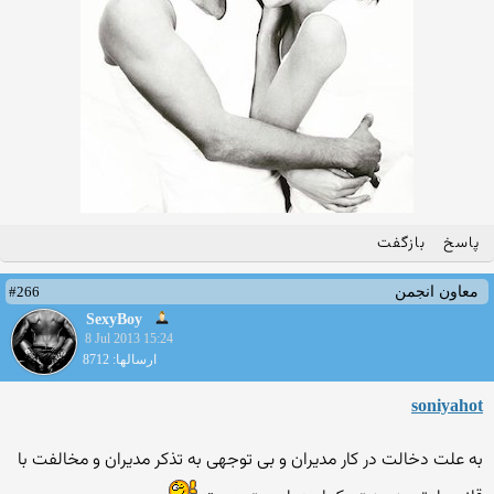
پاسخ
بازگفت
#266
معاون انجمن
SexyBoy
8 Jul 2013 15:24
ارسالها: 8712
soniyahot
به علت دخالت در کار مدیران و بی توجهی به تذکر مدیران و مخالفت با