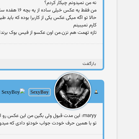
نه من نمیدونم چیکار کردم؟
من فقط یه عکس خیلی ساده از یه بچه ۱۶ هفده ساله آپلود کردم.عکسش هم خنده دار بود گذاشتم اینجا بقیه هم بخندن.
حالا تو اگه میگی عکس یکی از کاربرا بوده که باید 
کارم نمیبینم
تازه تهمت هم نزن.من اون عکسو از فیس بوک برندا
بازگفت
SexyBoy
maryy: این مدت قبول ولی بگین من این عکس رو از کجا بدونم که برای کدوم کاربره
تو با همین حرف خودت جواب خودتو دادی که مید