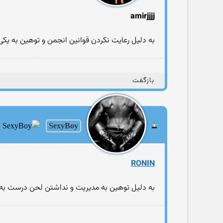
amirjjjj
به دلیل رعایت نکردن قوانین انجمن و توهین به یکی
بازگفت
SexyBoy
RONIN
به دلیل توهین به مدیریت و نداشتن لحن درست به مدت ۱۰ روز در لیست پیشگیری قر