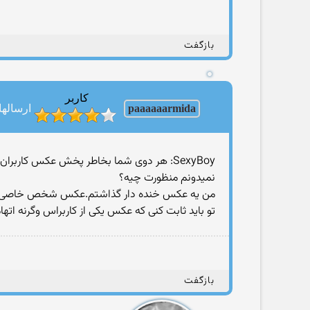
بازگفت
کاربر
paaaaaarmida
ارسالها: 11
SexyBoy: هر دوی شما بخاطر پخش عکس کاربران لوتی و گذاشتن عکس فیس بوکی به مدت ۱۰ روز در لیست هستید
نمیدونم منظورت چیه؟
من یه عکس خنده دار گذاشتم.عکس شخص خاصی نبو
تو باید ثابت کنی که عکس یکی از کاربراس وگرنه اته
بازگفت