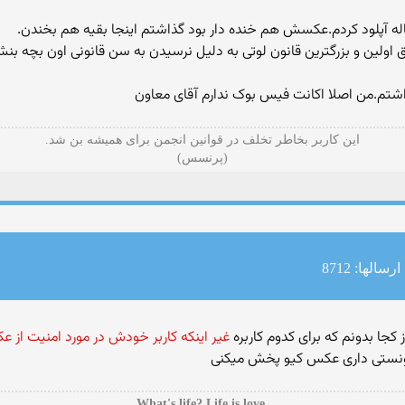
طبق اولین و بزرگترین قانون لوتی به دلیل نرسیدن به سن قانونی اون بچه 
شتم.من اصلا اکانت فیس بوک ندارم آقای معاون
این کاربر بخاطر تخلف در قوانین انجمن برای همیشه بن شد.
(پرنسس)
ارسالها: 8712
غیر اینکه کاربر خودش در مورد امنیت از
ونستی داری عکس کیو پخش میکنی
.What's life? Life is love