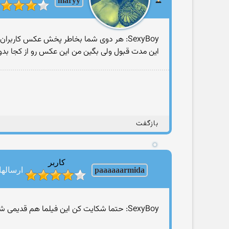
maryy
SexyBoy: هر دوی شما بخاطر پخش عکس کاربران لوتی و گذاشتن عکس فیس بوکی به مدت ۱۰ روز در لیست هستید
این مدت قبول ولی بگین من این عکس رو از کجا بدون
بازگفت
کاربر
paaaaaarmida
ارسالها: 11
SexyBoy: حتما شکایت کن این فیلما هم قدیمی شده خودت بهتر میدونی چیکار کردی