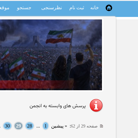
خانه
ثبت نام
نظرسنجی
جستجو
موقع
پرسش های وابسته به انجمن
:
« پیشین
1
...
28
29
30
..
صفحه 29 از 62