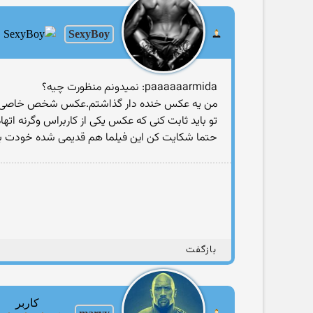
SexyBoy
paaaaaarmida: نمیدونم منظورت چیه؟
من یه عکس خنده دار گذاشتم.عکس شخص خاصی نبو
تو باید ثابت کنی که عکس یکی از کاربراس وگرنه اته
حتما شکایت کن این فیلما هم قدیمی شده خودت به
بازگفت
کاربر