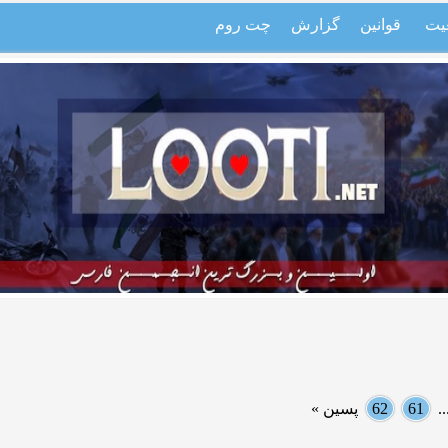
یت
قوانین
گزارش
چت روم
.
61
62
پسین »